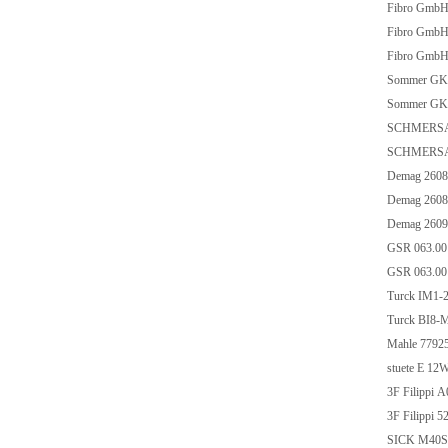
Fibro GmbH 
Fibro GmbH 
Fibro GmbH 
Sommer G
Sommer G
SCHMERSAL
SCHMERSAL
Demag 260
Demag 260
Demag 260
GSR 063.0
GSR 063.0
Turck IM1-
Turck BI8
Mahle 7792
stuete E 
3F Filippi
3F Filippi 
SICK M40