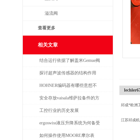
溢流阀
查看更多
相关文章
结合运行依据了解盖米Gemue阀
门
探讨超声波传感器的结构作用
HOHNER编码器有哪些意想不
lechler6
到的应用
安全存放vaisala维萨拉备件的方
邱成*欧洲
法，赶紧收藏！
工控行业的历史发展
江苏邱成
ergoswiss液压升降系统为何备受
青睐？
如何操作使用MOORE摩尔表