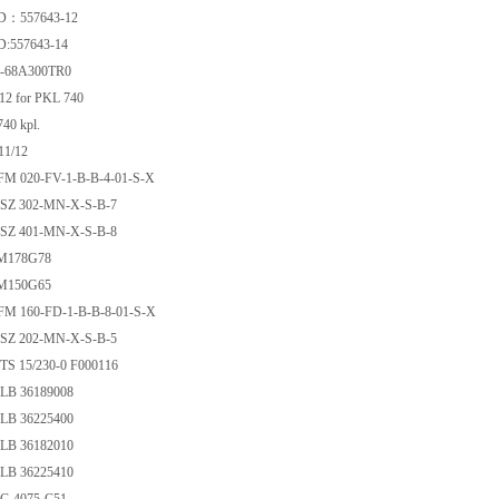
 ID：557643-12
 ID:557643-14
E-68A300TR0
-12 for PKL 740
740 kpl.
 11/12
M 020-FV-1-B-B-4-01-S-X
SZ 302-MN-X-S-B-7
SZ 401-MN-X-S-B-8
M178G78
M150G65
M 160-FD-1-B-B-8-01-S-X
SZ 202-MN-X-S-B-5
S 15/230-0 F000116
B 36189008
B 36225400
B 36182010
B 36225410