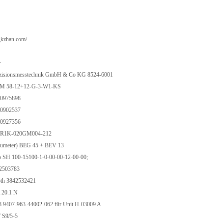
gkzhan.com/
号
aezisionsmesstechnik GmbH & Co KG 8524-6001
RSM 58-12+12-G-3-W1-KS
00975898
00902537
00927356
MR1K-020GM004-212
lumeter) BEG 45 + BEV 13
p SH 100-15100-1-0-00-00-12-00-00;
42503783
oth 3842532421
 20.1 N
9407-963-44002-062 für Unit H-03009 A
T S9/5-5