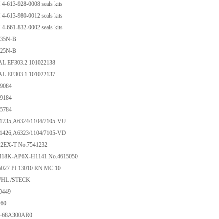
4-613-928-0008 seals kits
4-613-980-0012 seals kits
4-661-832-0002 seals kits
K35N-B
K25N-B
 EF303.2 101022138
 EF303.1 101022137
89084
89184
95784
01735,A6324/1104/7105-VU
01426,A6323/1104/7105-VD
22EX-T No.7541232
-M18K-AP6X-H1141 No.4615050
5027 PI 13010 RN MC 10
12WHL /STECK
 A0449
5260
S-68A300AR0