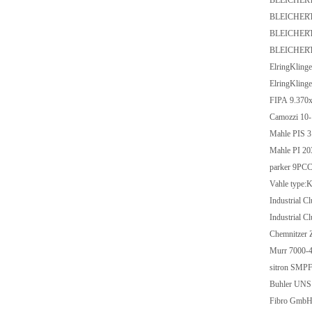
BLEICHERT
BLEICHERT
BLEICHERT
BLEICHERT
ElringKlin
ElringKlin
FIPA 9.370
Camozzi 1
Mahle PIS 
Mahle PI 2
parker 9P
Vahle type
Industrial
Industrial
Chemnitzer 
Murr 7000-
sitron SM
Buhler UNS
Fibro GmbH