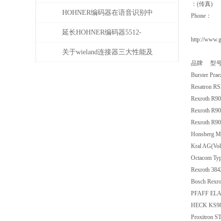
：(传真)
HOHNER编码器在语音识别中
Phone：
有什么应用
延长HOHNER编码器5512-
http://www.
05FR-0800使用寿命的保养秘诀
关于wieland连接器三大性能及
品牌 型
重要性
Burster Pr
Resatron 
Rexroth R9
Rexroth R9
Rexroth R9
Honsberg 
Kral AG(Vo
Octacom Ty
Rexroth 38
Bosch Rexr
PFAFF ELA
HECK KS98 
Proxitron S