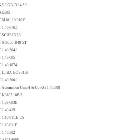
OKS 3 GA13.14 S9
 DAK305
 M181.10.310.E
 1.40.076.1
T SCHSI.NL8
 STR.65-B40-ST
 1.40.304.1
 1.40.005
 1.40.1074
T LT.BA-BOS0156
 1.40.300.1
 Automation GmbH & Co.KG 1.40.300
 K8187.10B.3
 1.09.003E
 1.40.415
 1.10.011.E-US
 1.10.011E
 1.40.302