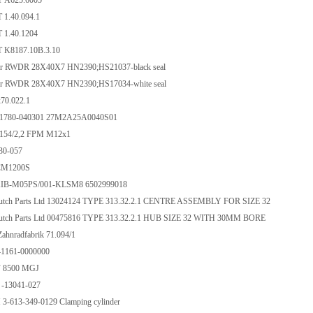
 A625.6005
 1.40.094.1
 1.40.1204
 K8187.10B.3.10
ger RWDR 28X40X7 HN2390;HS21037-black seal
ger RWDR 28X40X7 HN2390;HS17034-white seal
x70.022.1
0-1780-040301 27M2A25A0040S01
3154/2,2 FPM M12x1
030-057
CCM1200S
:KIB-M05PS/001-KLSM8 6502999018
 Clutch Parts Ltd 13024124 TYPE 313.32.2.1 CENTRE ASSEMBLY FOR SIZE 32
 Clutch Parts Ltd 00475816 TYPE 313.32.2.1 HUB SIZE 32 WITH 30MM BORE
Zahnradfabrik 71.094/1
41161-0000000
PF 8500 MGJ
 -13041-027
 3-613-349-0129 Clamping cylinder