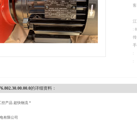
客
江
: 
传
手
:
:
76.802.30.00.00.0
的详细资料：
工控产品 超快物流 *
机电有限公司