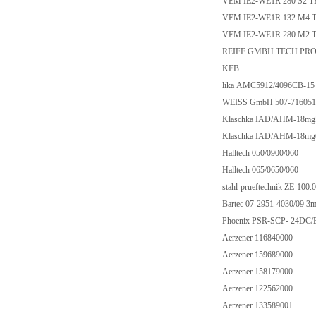
VEM IE2-WE1R 280 S2 T
VEM IE2-WE1R 132 M4 
VEM IE2-WE1R 280 M2 
REIFF GMBH TECH.PRO.
KEB
lika AMC5912/4096CB-1
WEISS GmbH 507-71605
Klaschka IAD/AHM-18m
Klaschka IAD/AHM-18m
Halltech 050/0900/060
Halltech 065/0650/060
stahl-prueftechnik ZE-10
Bartec 07-2951-4030/09 
Phoenix PSR-SCP- 24DC/
Aerzener 116840000
Aerzener 159689000
Aerzener 158179000
Aerzener 122562000
Aerzener 133589001