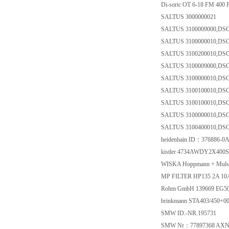
Di-soric OT 6-18 FM 400
SALTUS 3000000021
SALTUS 3100009000,DS
SALTUS 3100000010,DS
SALTUS 3100200010,D
SALTUS 3100009000,DS
SALTUS 3100000010,DS
SALTUS 3100100010,D
SALTUS 3100100010,D
SALTUS 3100000010,DS
SALTUS 3100400010,D
heidenhain ID：376886-
kistler 4734AWDY2X400
WISKA Hoppmann + Muls
MP FILTER HP135 2A 1
Rohm GmbH 139669 EG5
brinkmann STA403/450+
SMW ID.-NR.195731
SMW Nr：77897368 AXN-6