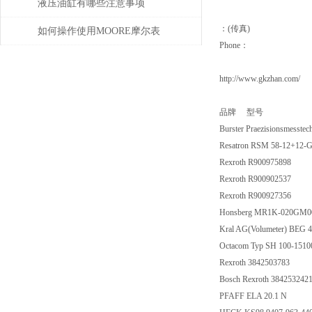
些知识
液压油缸有哪些注意事项
：(传真)
如何操作使用MOORE摩尔表
Phone：
http://www.gkzhan.com/
品牌 型号
Burster Praezisionsmess
Resatron RSM 58-12+12
Rexroth R900975898
Rexroth R900902537
Rexroth R900927356
Honsberg MR1K-020GM0
Kral AG(Volumeter) BEG
Octacom Typ SH 100-1510
Rexroth 3842503783
Bosch Rexroth 38425324
PFAFF ELA 20.1 N