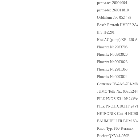
perma-tec 26004004
perma-tec 260011810
Orbitalum 790 052 488
Bosch Rexroth HVE02.2
IFS IFZ201
Kral AG(pump) KF- 450
Phoenix Nr.2963705
Phoenix Nr.0903026
Phoenix Nr.0903028
Phoenix Nr.2981363
Phoenix Nr.0903024
Contrinex DW-AS-701-M
JUMO Teile-Nr.: 0035524
PILZ PNOZ X3.10P 24VAC
PILZ PNOZ X10.11P 24VD
HETRONIK GmbH HC200-
BAUMUELLER BUM 60-30
Knoll Typ: F60-Keramik
Bucher QXV41-050R