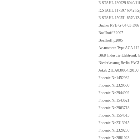
R.STAHL 130929 8040/1
R.STAHL 117597 6042 Rep
R.STAHL 150551 8570/1
Bucher RVE-G-04-03-D0
Boellhoff P2007
Boellhoff p2005
Ac-motoren Type ACA 11
B&R Industrie-Elektron
Niederlassung Berlin 
Jokab 2TLA030054R010
Phoenix Nr.1452932
Phoenix Nr.2320500
Phoenix Nr.2944902
Phoenix Nr.1543621
Phoenix Nr.2963718
Phoenix Nr.1554513
Phoenix Nr.2313915
Phoenix Nr.2320238
Phoenix Nr.2881023