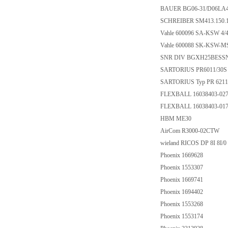
BAUER BG06-31/D06LA4
SCHREIBER SM413.150.
Vahle 600096 SA-KSW 4
Vahle 600088 SK-KSW-
SNR DIV BGXH25BESS
SARTORIUS PR6011/30
SARTORIUS Typ PR 6211/3
FLEXBALL 16038403-027
FLEXBALL 16038403-017
HBM ME30
AirCom R3000-02CTW
wieland RICOS DP 8I 8I/0
Phoenix 1669628
Phoenix 1553307
Phoenix 1669741
Phoenix 1694402
Phoenix 1553268
Phoenix 1553174