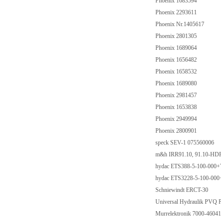
Phoenix 1683594
Phoenix 2293611
Phoenix Nr.1405617
Phoenix 2801305
Phoenix 1689064
Phoenix 1656482
Phoenix 1658532
Phoenix 1689080
Phoenix 2981457
Phoenix 1653838
Phoenix 2949994
Phoenix 2800901
speck SEV-1 075560006
m&h IRR91.10, 91.10-H
hydac ETS388-5-100-00
hydac ETS3228-5-100-0
Schniewindt ERCT-30
Universal Hydraulik PV
Murrelektronik 7000-460