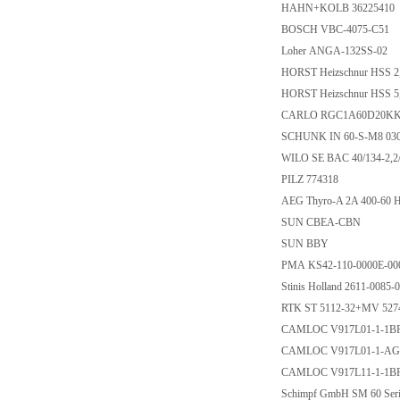
HAHN+KOLB 36225410
BOSCH VBC-4075-C51
Loher ANGA-132SS-02
HORST Heizschnur HSS 
HORST Heizschnur HSS 
CARLO RGC1A60D20K
SCHUNK IN 60-S-M8 03
WILO SE BAC 40/134-2,2
PILZ 774318
AEG Thyro-A 2A 400-60 H
SUN CBEA-CBN
SUN BBY
PMA KS42-110-0000E-0
Stinis Holland 2611-0085
RTK ST 5112-32+MV 52
CAMLOC V917L01-1-1
CAMLOC V917L01-1-A
CAMLOC V917L11-1-1
Schimpf GmbH SM 60 Ser