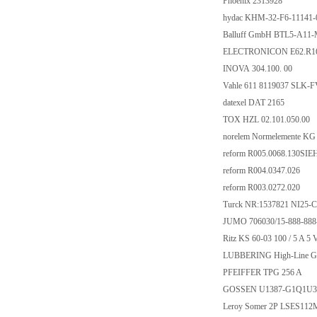
Phoenix 2313928
hydac KHM-32-F6-11141
Balluff GmbH BTL5-A11
ELECTRONICON E62.R1
INOVA 304.100. 00
Vahle 611 8119037 SLK
datexel DAT 2165
TOX HZL 02.101.050.00
norelem Normelemente K
reform R005.0068.130S
reform R004.0347.026
reform R003.0272.020
Turck NR:1537821 NI25
JUMO 706030/15-888-888
Ritz KS 60-03 100 / 5 A 5 
LUBBERING High-Line G
PFEIFFER TPG 256 A
GOSSEN U1387-G1Q1U
Leroy Somer 2P LSES11