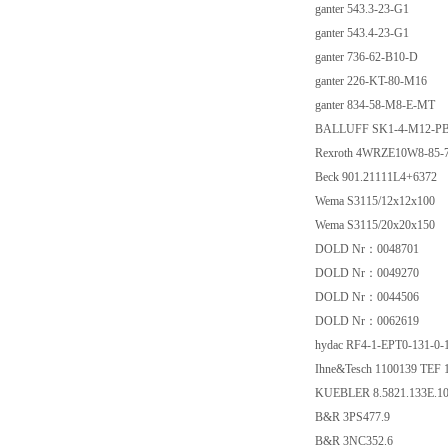
ganter 543.3-23-G1
ganter 543.4-23-G1
ganter 736-62-B10-D
ganter 226-KT-80-M16
ganter 834-58-M8-E-MT
BALLUFF SK1-4-M12-P
Rexroth 4WRZE10W8-85
Beck 901.21111L4+6372
Wema S3115/12x12x100
Wema S3115/20x20x150
DOLD Nr：0048701
DOLD Nr：0049270
DOLD Nr：0044506
DOLD Nr：0062619
hydac RF4-1-EPT0-131-0
Ihne&Tesch 1100139 TEF
KUEBLER 8.5821.133E.1
B&R 3PS477.9
B&R 3NC352.6