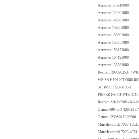
Aerzener 116918000
Aerzener 122001000
Aerzener 145995000
Aerzener 158268000
Aerzener 159693000
Aerzener 157357000
Aerzener 158173000
Aerzener 154193000
Aerzener 133581000
Rexroth R900902537 4
WEISS HP0140T-0000-00
SCHMITT SB-3700-F
PIEPER FK-CF-PTZ-3712
Rexroth MKD090B-047
Gemue 690 50D 4205E13
Gemue 1230S01Z30090
Murrelektronik 7000-180
Murrelektronik 7000-407