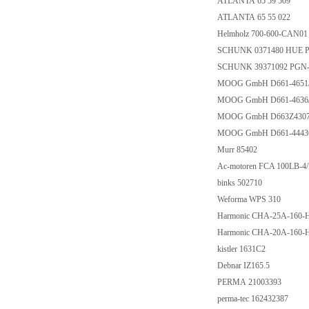
ATLANTA 65 59 509
ATLANTA 65 55 022
Helmholz 700-600-CAN0
SCHUNK 0371480 HUE P
SCHUNK 39371092 PGN-
MOOG GmbH D661-465
MOOG GmbH D661-46
MOOG GmbH D663Z430
MOOG GmbH D661-444
Murr 85402
Ac-motoren FCA 100LB-
binks 502710
Weforma WPS 310
Harmonic CHA-25A-160
Harmonic CHA-20A-160
kistler 1631C2
Debnar IZ165.5
PERMA 21003393
perma-tec 162432387