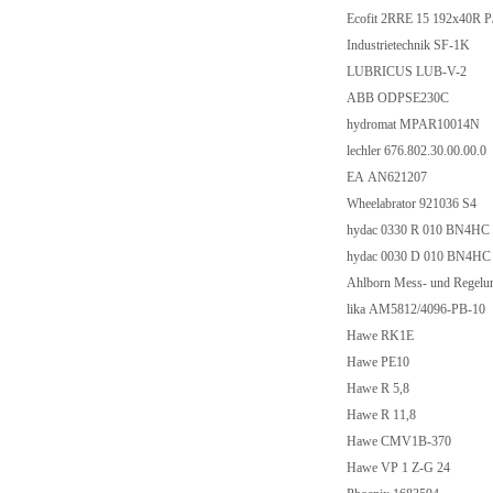
Ecofit 2RRE 15 192x40R
Industrietechnik SF-1K
LUBRICUS LUB-V-2
ABB ODPSE230C
hydromat MPAR10014N
lechler 676.802.30.00.00.0
EA AN621207
Wheelabrator 921036 S4
hydac 0330 R 010 BN4H
hydac 0030 D 010 BN4H
Ahlborn Mess- und Regel
lika AM5812/4096-PB-10
Hawe RK1E
Hawe PE10
Hawe R 5,8
Hawe R 11,8
Hawe CMV1B-370
Hawe VP 1 Z-G 24