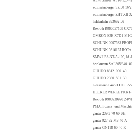
ASM GmbH WS10-125-4
schmalenberger SZ 50-16/
schmalenberger ZHT XII 3
heidenhain 393692-56
Rexroth R900557109 CX
OMRON E2E-X7D1-M1
SCHUNK 9907533 PROF
SCHUNK 0816125 ROTA 
SMW LPS-NT-A-100, Id.-
brinkmann SAL305/340+
GUHDO 8812. 000. 40
GUHDO 2080. 501. 30
Gessmann GmbH OEC 2-5
HECKER WERKE PKK1-
Rexroth R900939990 Z4
PMA Prozess- und Masch
ganter 239.3-70-60-SH
ganter 927-82-M8-40-A
ganter GN118-60-46-R