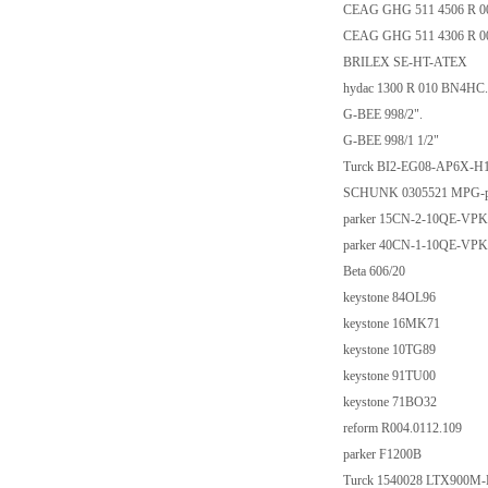
CEAG GHG 511 4506 R 
CEAG GHG 511 4306 R 
BRILEX SE-HT-ATEX
hydac 1300 R 010 BN4HC
G-BEE 998/2".
G-BEE 998/1 1/2"
Turck BI2-EG08-AP6X-H
SCHUNK 0305521 MPG-p
parker 15CN-2-10QE-VP
parker 40CN-1-10QE-VP
Beta 606/20
keystone 84OL96
keystone 16MK71
keystone 10TG89
keystone 91TU00
keystone 71BO32
reform R004.0112.109
parker F1200B
Turck 1540028 LTX900M