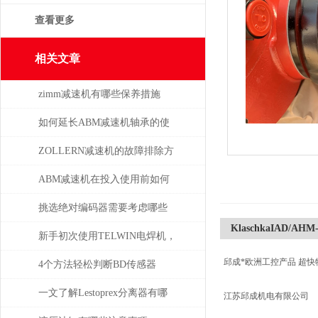
查看更多
相关文章
zimm减速机有哪些保养措施
如何延长ABM减速机轴承的使
用寿命
ZOLLERN减速机的故障排除方
法有哪些
ABM减速机在投入使用前如何
安装
挑选绝对编码器需要考虑哪些
KlaschkaIAD/AHM-
问题
新手初次使用TELWIN电焊机，
邱成*欧洲工控产品 超快
需注意这几点
4个方法轻松判断BD传感器
DMP的好坏，不信试一试
一文了解Lestoprex分离器有哪
江苏邱成机电有限公司