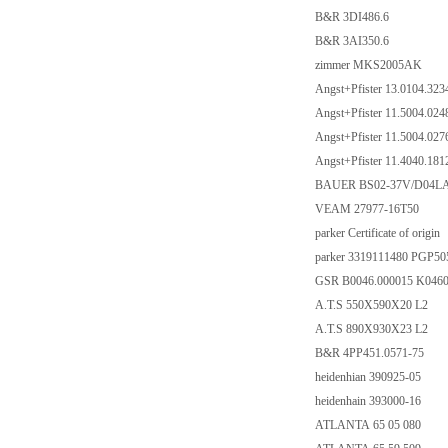
B&R 3DI486.6
B&R 3AI350.6
zimmer MKS2005AK
Angst+Pfister 13.0104.32
Angst+Pfister 11.5004.02
Angst+Pfister 11.5004.02
Angst+Pfister 11.4040.18
BAUER BS02-37V/D04LA
VEAM 27977-16T50
parker Certificate of origin
parker 3319111480 PG
GSR B0046.000015 K046
A.T.S 550X590X20 L2
A.T.S 890X930X23 L2
B&R 4PP451.0571-75
heidenhian 390925-05
heidenhain 393000-16
ATLANTA 65 05 080