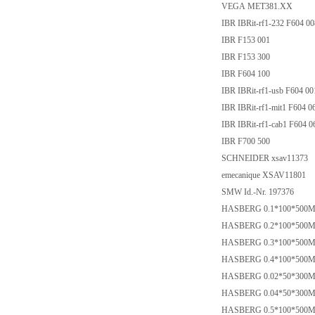
VEGA MET381.XX
IBR IBRit-rf1-232 F604 0
IBR F153 001
IBR F153 300
IBR F604 100
IBR IBRit-rf1-usb F604 0
IBR IBRit-rf1-mit1 F604 
IBR IBRit-rf1-cab1 F604 
IBR F700 500
SCHNEIDER xsav11373
emecanique XSAV11801
SMW Id.-Nr. 197376
HASBERG 0.1*100*50
HASBERG 0.2*100*50
HASBERG 0.3*100*50
HASBERG 0.4*100*50
HASBERG 0.02*50*30
HASBERG 0.04*50*30
HASBERG 0.5*100*50