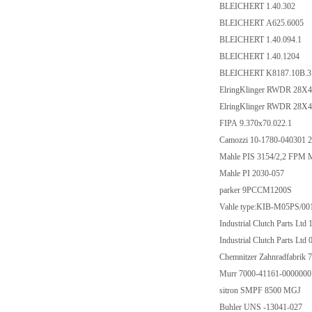
BLEICHERT 1.40.302
BLEICHERT A625.6005
BLEICHERT 1.40.094.1
BLEICHERT 1.40.1204
BLEICHERT K8187.10B.
ElringKlinger RWDR 28X
ElringKlinger RWDR 28X
FIPA 9.370x70.022.1
Camozzi 10-1780-04030
Mahle PIS 3154/2,2 FPM
Mahle PI 2030-057
parker 9PCCM1200S
Vahle type:KIB-M05PS/
Industrial Clutch Parts
Industrial Clutch Parts
Chemnitzer Zahnradfabrik 
Murr 7000-41161-000000
sitron SMPF 8500 MGJ
Buhler UNS -13041-027