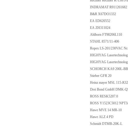
Rechner Rechner K-130/3
INDRAMAT R911261682
B&R X67DO1332
EA ED620552
EA ZH311024
Ahlborn FT98206L110
STAHL 8571/11-406
Ropex LS-201/230VAC Nr
HIGHYAG Lasertechnolog
HIGHYAG Lasertechnolog
SCHORCH KA9 200L-BB
Stieber GFR 20
Heinz mayer MSL 115-R3
Drei Bond GmbH DMK-QS
ROSS RESK5207.0
ROSS Y1523C5012 NPT3
Hawe MVE 14 MR-10
Hawe ALZ 4 PD
Schmidt DTMB-20K-L