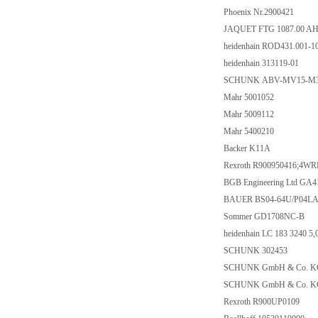
Phoenix Nr.2900421
JAQUET FTG 1087.00 AH
heidenhain ROD431.001-1
heidenhain 313119-01
SCHUNK ABV-MV15-M3
Mahr 5001052
Mahr 5009112
Mahr 5400210
Backer K11A
Rexroth R900950416;4W
BGB Engineering Ltd GA
BAUER BS04-64U/P04LA10
Sommer GD1708NC-B
heidenhain LC 183 3240 5
SCHUNK 302453
SCHUNK GmbH & Co. K
SCHUNK GmbH & Co. K
Rexroth R900UP0109