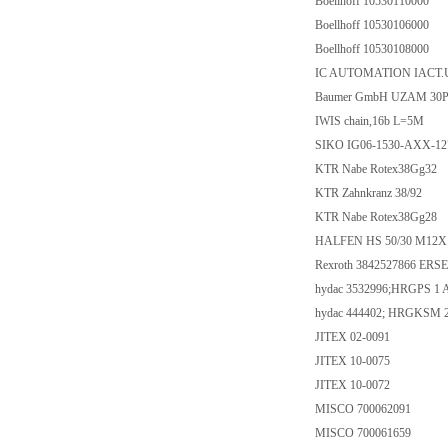
Boellhoff 10530110000
Boellhoff 10530106000
Boellhoff 10530108000
IC AUTOMATION IACT.
Baumer GmbH UZAM 30P6
IWIS chain,16b L=5M
SIKO IG06-1530-AXX-1
KTR Nabe Rotex38Gg32
KTR Zahnkranz 38/92
KTR Nabe Rotex38Gg28
HALFEN HS 50/30 M12X
Rexroth 3842527866 ERS
hydac 3532996;HRGPS 1
hydac 444402; HRGKSM 2
JITEX 02-0091
JITEX 10-0075
JITEX 10-0072
MISCO 700062091
MISCO 700061659