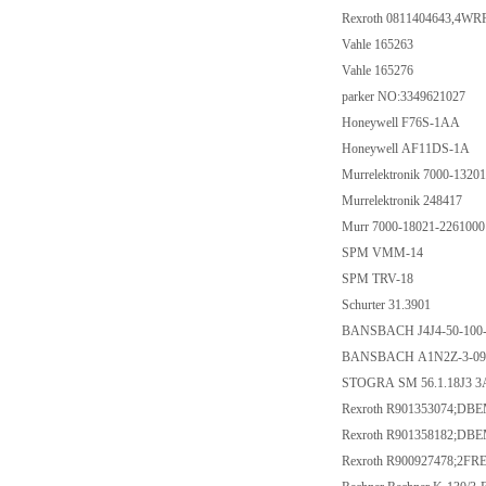
Rexroth 0811404643,4W
Vahle 165263
Vahle 165276
parker NO:3349621027
Honeywell F76S-1AA
Honeywell AF11DS-1A
Murrelektronik 7000-132
Murrelektronik 248417
Murr 7000-18021-226100
SPM VMM-14
SPM TRV-18
Schurter 31.3901
BANSBACH J4J4-50-100-
BANSBACH A1N2Z-3-098
STOGRA SM 56.1.18J3 3A
Rexroth R901353074;D
Rexroth R901358182;D
Rexroth R900927478;2F