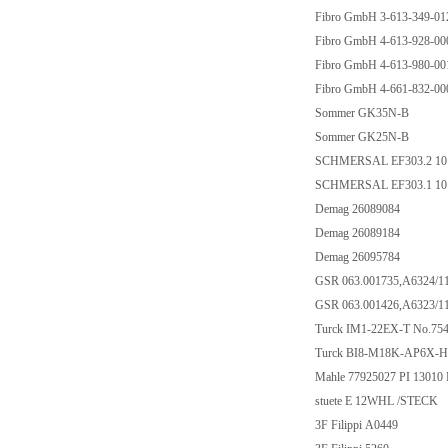
Fibro GmbH 3-613-349-01
Fibro GmbH 4-613-928-000
Fibro GmbH 4-613-980-001
Fibro GmbH 4-661-832-000
Sommer GK35N-B
Sommer GK25N-B
SCHMERSAL EF303.2 1
SCHMERSAL EF303.1 1
Demag 26089084
Demag 26089184
Demag 26095784
GSR 063.001735,A6324/
GSR 063.001426,A6323/
Turck IM1-22EX-T No.7
Turck BI8-M18K-AP6X-H
Mahle 77925027 PI 1301
stuete E 12WHL /STECK
3F Filippi A0449