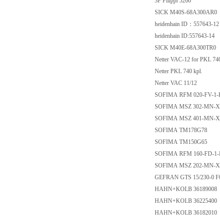
3F Filippi 5260
SICK M40S-68A300AR0
heidenhain ID：557643-1
heidenhain ID:557643-14
SICK M40E-68A300TR0
Netter VAC-12 for PKL 7
Netter PKL 740 kpl.
Netter VAC 11/12
SOFIMA RFM 020-FV-1-
SOFIMA MSZ 302-MN-X
SOFIMA MSZ 401-MN-X
SOFIMA TM178G78
SOFIMA TM150G65
SOFIMA RFM 160-FD-1-
SOFIMA MSZ 202-MN-X
GEFRAN GTS 15/230-0 
HAHN+KOLB 36189008
HAHN+KOLB 36225400
HAHN+KOLB 36182010