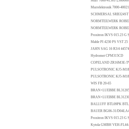
Murr 7000-41561-236000
Murrelektronik 7000-400
SCHMERSAL SRB324ST 
NORMTEILWERK ROBE
NORMTEILWERK ROBE
Proxitron IKVS 015.23 
Mahle PI 4230 PS VST 2
JAHN SAG 16 R3/4 4457
Hydromot CPM315CD
COPELAND ZR16M3E-
PULSOTRONIC KJ5-M1
PULSOTRONIC KJ5-M18
WIS FB 20-65
BRAN+LUEBBE BL3120
BRAN+LUEBBE BL3123
BALLUFF BTL09PK BTL5-
BAUER BG06-31/D04LA4
Proxitron IKVS 015.23 G
Kytola GMBH VEH-FL44-