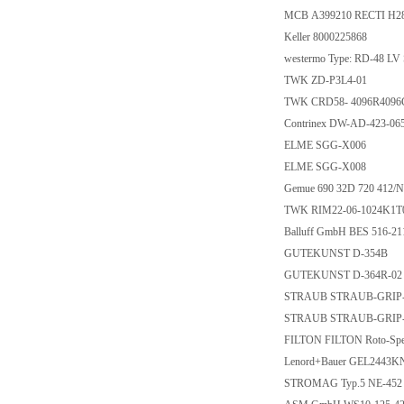
MCB A399210 RECTI H2
Keller 8000225868
westermo Type: RD-48 L
TWK ZD-P3L4-01
TWK CRD58- 4096R409
Contrinex DW-AD-423-0
ELME SGG-X006
ELME SGG-X008
Gemue 690 32D 720 412/
TWK RIM22-06-1024K1T0
Balluff GmbH BES 516-2
GUTEKUNST D-354B
GUTEKUNST D-364R-0
STRAUB STRAUB-GRIP-L 8
STRAUB STRAUB-GRIP-L
FILTON FILTON Roto-Spei
Lenord+Bauer GEL244
STROMAG Typ.5 NE-452