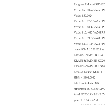
Reggiana Riduttori RR31
Verder 850.8074,VA25 PP
Verder 859.0024
Verder 810.6772,VA15.PP
Verder 810.6896,VA15 PP
Verder 810.4033,VA50PP,
Verder 810.5903,VA40,PP
Verder 850.3100,VA25 PP
ganter 950-AL-250-B22-A
KRAUS&NAIMER KG41 
KRAUS&NAIMER KG20 T
KRAUS&NAIMER KG160
Kraus & Naimer KG80 T
HBM 4-3301.0082
AK Regeltechnik 38041
brinkmann TC 63/560-M
Antal PDP2CAN/M V3.0
ganter GN 543.3-23-G1