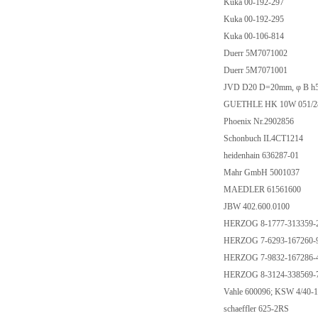
Kuka 00-192-297
Kuka 00-192-295
Kuka 00-106-814
Duerr 5M7071002
Duerr 5M7071001
JVD D20 D=20mm, φ B 
GUETHLE HK 10W 051/2
Phoenix Nr.2902856
Schonbuch IL4CT1214
heidenhain 636287-01
Mahr GmbH 5001037
MAEDLER 61561600
JBW 402.600.0100
HERZOG 8-1777-313359-
HERZOG 7-6293-167260-
HERZOG 7-9832-167286-
HERZOG 8-3124-338569-
Vahle 600096; KSW 4/40-
schaeffler 625-2RS