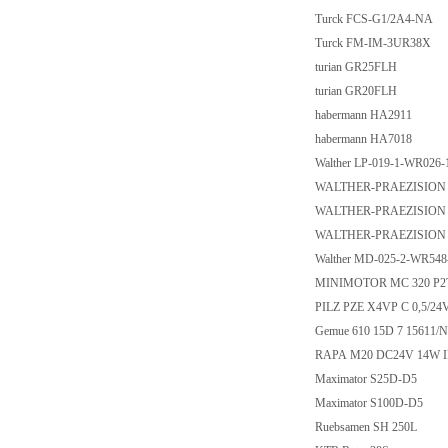
Turck FCS-G1/2A4-NA
Turck FM-IM-3UR38X
turian GR25FLH
turian GR20FLH
habermann HA2911
habermann HA7018
Walther LP-019-1-WR026
WALTHER-PRAEZISION Ca
WALTHER-PRAEZISION Ca
WALTHER-PRAEZISION Ca
Walther MD-025-2-WR54
MINIMOTOR MC 320 P2T
PILZ PZE X4VP C 0,5/24V
Gemue 610 15D 7 15611/
RAPA M20 DC24V 14W 
Maximator S25D-D5
Maximator S100D-D5
Ruebsamen SH 250L