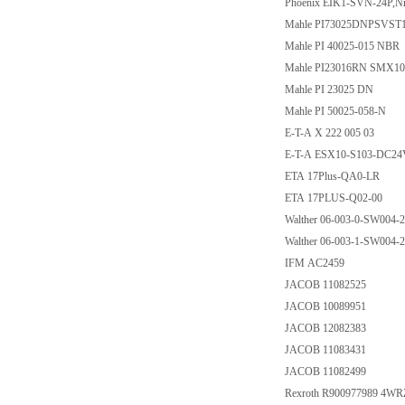
Phoenix EIK1-SVN-24P,
Mahle PI73025DNPSVST
Mahle PI 40025-015 NBR
Mahle PI23016RN SMX
Mahle PI 23025 DN
Mahle PI 50025-058-N
E-T-A X 222 005 03
E-T-A ESX10-S103-DC2
ETA 17Plus-QA0-LR
ETA 17PLUS-Q02-00
Walther 06-003-0-SW004-
Walther 06-003-1-SW004-
IFM AC2459
JACOB 11082525
JACOB 10089951
JACOB 12082383
JACOB 11083431
JACOB 11082499
Rexroth R900977989 4W