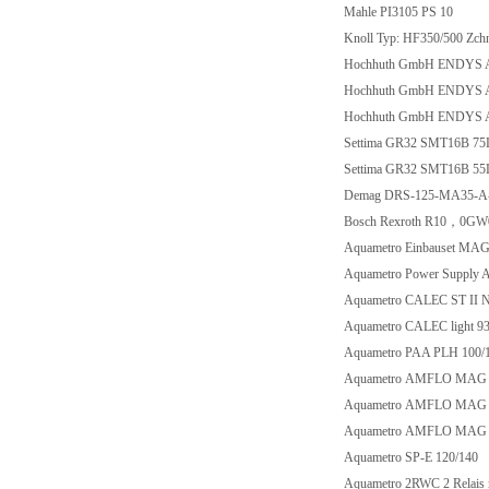
Mahle PI3105 PS 10
Knoll Typ: HF350/500 Zch
Hochhuth GmbH ENDYS A
Hochhuth GmbH ENDYS A
Hochhuth GmbH ENDYS A
Settima GR32 SMT16B 7
Settima GR32 SMT16B 5
Demag DRS-125-MA35-A
Bosch Rexroth R10，0G
Aquametro Einbauset MA
Aquametro Power Suppl
Aquametro CALEC ST II 
Aquametro CALEC light 9
Aquametro PAA PLH 100
Aquametro AMFLO MAG
Aquametro AMFLO MAG
Aquametro AMFLO MAG
Aquametro SP-E 120/140
Aquametro 2RWC 2 Relais