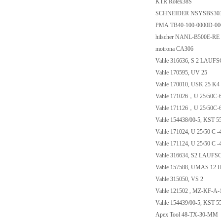
KTR Rotex38S
SCHNEIDER NSYSBS30
PMA TB40-100-0000D-0
hilscher NANL-B500E-RE
motrona CA306
Vahle 316636, S 2 LAU
Vahle 170595, UV 25
Vahle 170010, USK 25 K4
Vahle 171026，U 25/50C-
Vahle 171126，U 25/50C-
Vahle 154438/00-5, KST 
Vahle 171024, U 25/50 C 
Vahle 171124, U 25/50 C 
Vahle 316634, S2 LAUF
Vahle 157588, UMAS 12 
Vahle 315050, VS 2
Vahle 121502 , MZ-KF-A
Vahle 154439/00-5, KST 5
Apex Tool 48-TX-30-MM