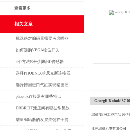
查看更多
相关文章
挑选绝对编码器需要考虑哪些
问题
如何选购VEGA物位开关
4个方法轻松判断BD传感器
DMP的好坏，不信试一试
选择PHOENIX菲尼克斯连接器
时需考虑哪些问题？
选择德国进口气缸实现精密控
制和动力传输
phoenix连接器有哪些特点
Georgii Kobold37 0
DRBREIT泄压阀有哪些常见故
邱成*欧洲工控产品 超快
障
增量编码器的发展关键在于提
江苏邱成机电有限公司