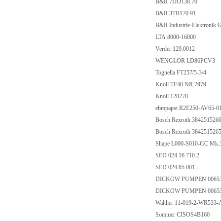
B&R 7DO138.70
B&R 3TB170.91
B&R Industrie-Elektroni
LTA 8000-16000
Verder 129.0012
WENGLOR LD86PCV3
Tognella FT257/5-3/4
Knoll TF40 NR.7979
Knoll 128278
ebmpapst R2E250-AV65-0
Bosch Rexroth 384251526
Bosch Rexroth 384251526
Shape L000-S010-GC Mk.3
SED 024.16.710.2
SED 024.85.001
DICKOW PUMPEN 0065
DICKOW PUMPEN 0065
Walther 11-019-2-WR53
Sommer CISOS4B160