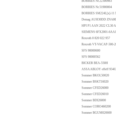
BORRIES Nr.22300983
BORRIES Nr.51900004
BORRIES SM224L[x]-11 
Demag AUH30DD ZNA8
HPI P1 AAN 2022 CL30 
SIEMENS 6FX2001-6AA
Rexroth 0 820 022 957
Rexroth VT-VACAP-500-2
SFS 90000600
SFS 90000562
BICKER BEA-550H
ASSA ABLOY effeff 934
Sommer BKOL50020
Sommer BSKT16020
Sommer CFED26000
Sommer CFED26010
Sommer BDI26000
Sommer CORO460200
Sommer BGUM020600