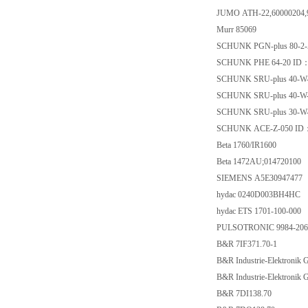
JUMO ATH-22,60000204,91
Murr 85069
SCHUNK PGN-plus 80-2
SCHUNK PHE 64-20 ID
SCHUNK SRU-plus 40-W
SCHUNK SRU-plus 40-W-
SCHUNK SRU-plus 30-W
SCHUNK ACE-Z-050 ID
Beta 1760/IR1600
Beta 1472AU;014720100
SIEMENS A5E30947477
hydac 0240D003BH4HC
hydac ETS 1701-100-000
PULSOTRONIC 9984-20
B&R 7IF371.70-1
B&R Industrie-Elektroni
B&R Industrie-Elektronik
B&R 7DI138.70