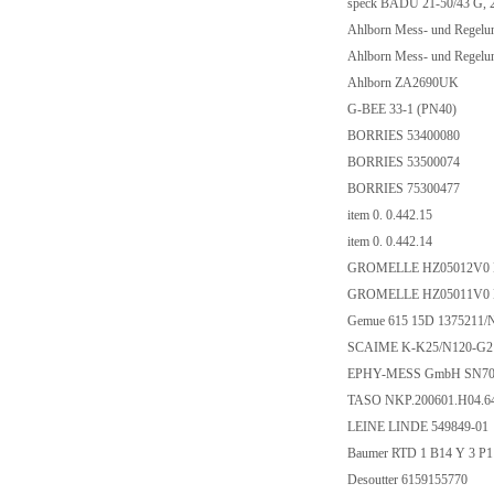
speck BADU 21-50/43 G,
Ahlborn Mess- und Rege
Ahlborn Mess- und Rege
Ahlborn ZA2690UK
G-BEE 33-1 (PN40)
BORRIES 53400080
BORRIES 53500074
BORRIES 75300477
item 0. 0.442.15
item 0. 0.442.14
GROMELLE HZ05012V0 N
GROMELLE HZ05011V0 N
Gemue 615 15D 1375211/
SCAIME K-K25/N120-G
EPHY-MESS GmbH SN7013
TASO NKP.200601.H04.6
LEINE LINDE 549849-01
Baumer RTD 1 B14 Y 3 P1
Desoutter 6159155770