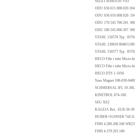
SELET B50EN187V03
ODU 656.611.008.020.10
ODU 656.610.008.020. 10
ODU 170.545.700.201. 00
ODU 180.545.000.307. 00
STAHL 150578 Typ : 8570
STAHL 130819 8040/118
STAHL 150577 Typ : 8570
HECO Filte r tube Micro-li
HECO Filte r tube Micro-li
HECO DTS 1-1050
Nass Magnet 108-030-046
SCHMERSAL IFL 10-30L
KINETROL 074-100.
SEG XE2
KALEJA Bez. -ELR-50-30 
HUBER+SUHNER 74Z-0-
FIMI 4.289.208.106 WR2
FIMI 4.379.203.100