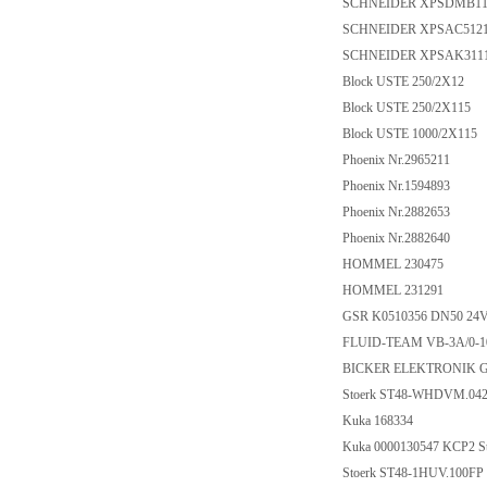
SCHNEIDER XPSDMB1
SCHNEIDER XPSAC512
SCHNEIDER XPSAK311
Block USTE 250/2X12
Block USTE 250/2X115
Block USTE 1000/2X115
Phoenix Nr.2965211
Phoenix Nr.1594893
Phoenix Nr.2882653
Phoenix Nr.2882640
HOMMEL 230475
HOMMEL 231291
GSR K0510356 DN50 24
FLUID-TEAM VB-3A/0-
BICKER ELEKTRONIK 
Stoerk ST48-WHDVM.042
Kuka 168334
Kuka 0000130547 KCP2 S
Stoerk ST48-1HUV.100F