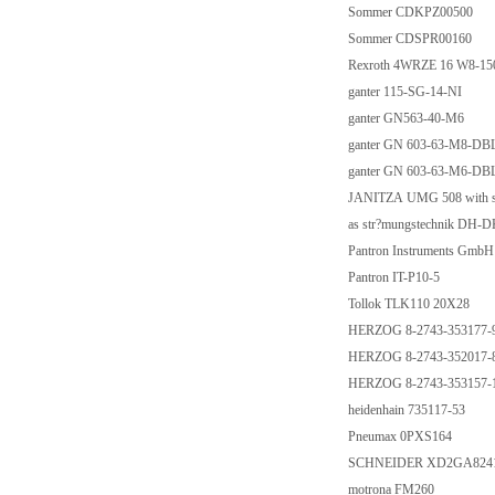
Sommer CDKPZ00500
Sommer CDSPR00160
Rexroth 4WRZE 16 W8-1
ganter 115-SG-14-NI
ganter GN563-40-M6
ganter GN 603-63-M8-DB
ganter GN 603-63-M6-DB
JANITZA UMG 508 with so
as str?mungstechnik DH-
Pantron Instruments Gmb
Pantron IT-P10-5
Tollok TLK110 20X28
HERZOG 8-2743-353177-
HERZOG 8-2743-352017-
HERZOG 8-2743-353157-
heidenhain 735117-53
Pneumax 0PXS164
SCHNEIDER XD2GA824
motrona FM260