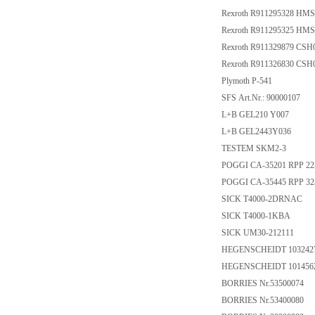
Rexroth R911295328 HM
Rexroth R911295325 HM
Rexroth R911329879 C
Rexroth R911326830 C
Plymoth P-541
SFS Art.Nr.: 90000107
L+B GEL210 Y007
L+B GEL2443Y036
TESTEM SKM2-3
POGGI CA-35201 RPP 225
POGGI CA-35445 RPP 325
SICK T4000-2DRNAC
SICK T4000-1KBA
SICK UM30-212111
HEGENSCHEIDT 103242
HEGENSCHEIDT 101456
BORRIES Nr.53500074
BORRIES Nr.53400080