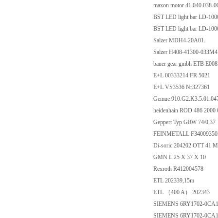
maxon motor 41.040.038-0
BST LED light bar LD-10
BST LED light bar LD-10
Salzer MDH4-20A01.
Salzer H408-41300-033M4
bauer gear gmbh ETB E00
E+L 00333214 FR 5021
E+L VS3536 Nr327361
Gemue 910.G2.K3.5.01.04
heidenhain ROD 486 2000
Geppert Typ GRW 74/0,37
FEINMETALL F3400935
Di-soric 204202 OTT 41 
GMN L 25 X 37 X 10
Rexroth R412004578
ETL 202339,15m
ETL （400 A） 202343
SIEMENS 6RY1702-0CA
SIEMENS 6RY1702-0CA