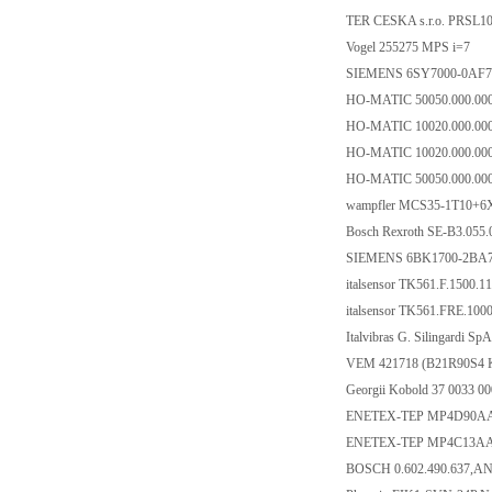
TER CESKA s.r.o. PRSL1
Vogel 255275 MPS i=7
SIEMENS 6SY7000-0AF
HO-MATIC 50050.000.000
HO-MATIC 10020.000.000
HO-MATIC 10020.000.00
HO-MATIC 50050.000.00
wampfler MCS35-1T10+6
Bosch Rexroth SE-B3.055.
SIEMENS 6BK1700-2BA
italsensor TK561.F.1500.
italsensor TK561.FRE.100
Italvibras G. Silingardi 
VEM 421718 (B21R90S4
Georgii Kobold 37 0033
ENETEX-TEP MP4D90
ENETEX-TEP MP4C13A
BOSCH 0.602.490.637,