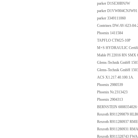
parker D1SE30BNJW
parker D1VW004CNJW9
parker 3349111060
Contrinex DW-AV-623-04
Phoenix 1411584
TAPFLO CTM25-10P
M+S HYDRAULIC Certifi
Mahle PI 22016 RN SMX 
Glems-Technik GmbH 150
Glems-Technik GmbH 15
ACS X1.217.40.100.1A.
Phoenix 2980539
Phoenix Nr.2313423
Phoenix 2904313
BERNSTEIN 6008354026
Rexroth R911299879 HL
Rexroth R911280937 RME
Rexroth R911280931 RMA
Rexroth R911328743 F