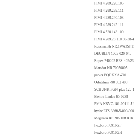
FIMI 4.289.228.105
FIMI 4.289.239.111
FIMI 4.289.240.103
FIMI 4.289.242.111
FIMI 4.520.143.100
FIMI 4.289.23.110 30-38-
Rossmanith NR.1WA3SP1
DEUBLIN 1005-020-045
Ropex 740202 RES-402/
Matador NR.70050005
parker PQDXXA-Z01
Orbitalum 790 052 488
SCHUNK PGN-plus 125-1
Elektra-Lindau 65-0238
PMA KSVC-101-00111-
hydac ETS 3868-5-000-00
Megatron RP 20/7168 R
Foxboro P0916GF
Foxboro P0916GH