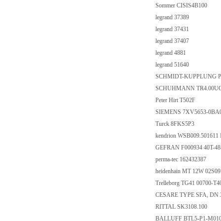
Sommer CISIS4B100
legrand 37389
legrand 37431
legrand 37407
legrand 4881
legrand 51640
SCHMIDT-KUPPLUNG P 
SCHUHMANN TR4.00U
Peter Hirt T502F
SIEMENS 7XV5653-0BA
Turck 8FKS5P3
kendrion WSB009.50161
GEFRAN F000934 40T-48-
perma-tec 162432387
heidenhain MT 12W 02S09 
Trelleborg TG41 00700-T
CESARE TYPE SFA, DN 
RITTAL SK3108.100
BALLUFF BTL5-P1-M010