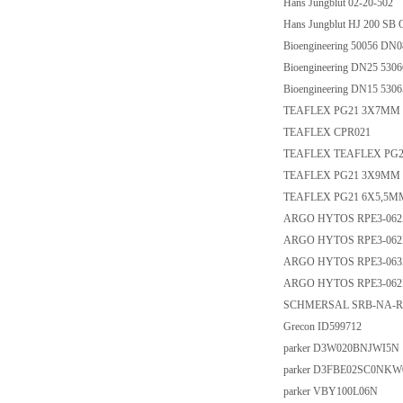
Hans Jungblut 02-20-502
Hans Jungblut HJ 200 SB
Bioengineering 50056 DN
Bioengineering DN25 530
Bioengineering DN15 530
TEAFLEX PG21 3X7MM
TEAFLEX CPR021
TEAFLEX TEAFLEX PG2
TEAFLEX PG21 3X9MM
TEAFLEX PG21 6X5,5M
ARGO HYTOS RPE3-062
ARGO HYTOS RPE3-062
ARGO HYTOS RPE3-063
ARGO HYTOS RPE3-06
SCHMERSAL SRB-NA-R-C
Grecon ID599712
parker D3W020BNJWI5N
parker D3FBE02SC0NK
parker VBY100L06N