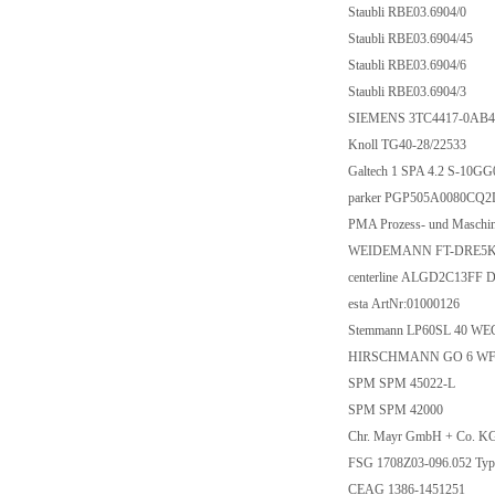
Staubli RBE03.6904/0
Staubli RBE03.6904/45
Staubli RBE03.6904/6
Staubli RBE03.6904/3
SIEMENS 3TC4417-0AB
Knoll TG40-28/22533
Galtech 1 SPA 4.2 S-10G
parker PGP505A0080CQ2
PMA Prozess- und Masch
WEIDEMANN FT-DRE5K
centerline ALGD2C13FF
esta ArtNr:01000126
Stemmann LP60SL 40 WE
HIRSCHMANN GO 6 WF 
SPM SPM 45022-L
SPM SPM 42000
Chr. Mayr GmbH + Co. KG
FSG 1708Z03-096.052 T
CEAG 1386-1451251