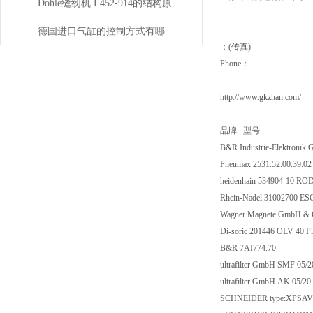
升质量
Dohle缝纫机 L452-914的结构原
理分析
德国进口气缸的控制方式有哪
：(传真)
些？
Phone：
http://www.gkzhan.com/
品牌 型号
B&R Industrie-Elektroni
Pneumax 2531.52.00.39.0
heidenhain 534904-10 RO
Rhein-Nadel 31002700 E
Wagner Magnete GmbH & C
Di-soric 201446 OLV 40 
B&R 7AI774.70
ultrafilter GmbH SMF 05/
ultrafilter GmbH AK 05/20
SCHNEIDER type:XPSA