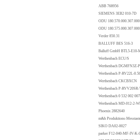
ABB 768956
SIEMENS 3EB2 010-7D
ODU 180.570.000.307.00
ODU 180.575.000.307.00
Verder 850.31
BALLUFF BES 516-3
Balluff GmbH BTL5-E10-
Werthenbach ECU/S
Werthenbach DGMFN3Z-
Werthenbach P-RV22L-0.5
Werthenbach CKCBXCN
Werthenbach P-RVV20S
Werthenbach 0 532 002 00
Werthenbach MD-012-2-W
Phoenix 2882640
m&h Produktions-Messtast
SIKO DA02-0027
parker F12-040-MF-IV-K-