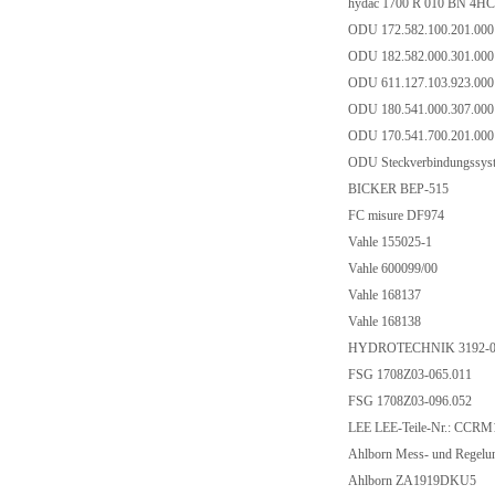
hydac 1700 R 010 BN 4H
ODU 172.582.100.201.00
ODU 182.582.000.301.00
ODU 611.127.103.923.00
ODU 180.541.000.307.00
ODU 170.541.700.201.00
ODU Steckverbindungssys
BICKER BEP-515
FC misure DF974
Vahle 155025-1
Vahle 600099/00
Vahle 168137
Vahle 168138
HYDROTECHNIK 3192-0
FSG 1708Z03-065.011
FSG 1708Z03-096.052
LEE LEE-Teile-Nr.: CCR
Ahlborn Mess- und Rege
Ahlborn ZA1919DKU5