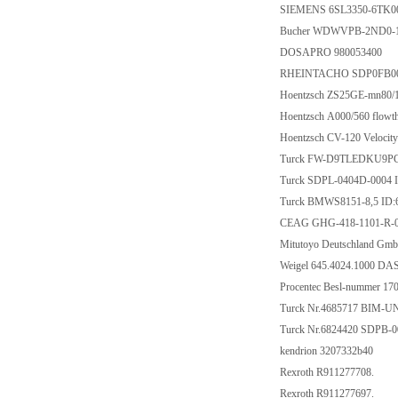
SIEMENS 6SL3350-6TK0
Bucher WDWVPB-2ND0-
DOSAPRO 980053400
RHEINTACHO SDP0FB00
Hoentzsch ZS25GE-mn80/
Hoentzsch A000/560 flow
Hoentzsch CV-120 Velocity 
Turck FW-D9TLEDKU9PG
Turck SDPL-0404D-0004
Turck BMWS8151-8,5 ID:
CEAG GHG-418-1101-R-
Mitutoyo Deutschland Gm
Weigel 645.4024.1000 DA
Procentec Besl-nummer 17
Turck Nr.4685717 BIM-
Turck Nr.6824420 SDPB-
kendrion 3207332b40
Rexroth R911277708.
Rexroth R911277697.