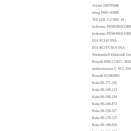
Aerzen 168705000
moog D661-4586E
TEE Q2E 112 M4C 41
hydromec P050FB03CORB
hydromec P050FB03COR
INA PCF45 INA
INA RCJTY30-N INA
Wachendorff Elektronik
Rexroth R901213615 ;3
dunkermotoren G 30.2, 2
Rexroth 822063001
Kuka 00-171-202
Kuka 00-169-213
Kuka 00-168-334
Kuka 00-246-872
Kuka 00-228-327
Kuka 00-170-525
Kuka 00-198-616