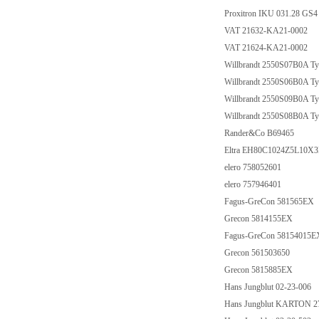
Proxitron IKU 031.28 G
VAT 21632-KA21-0002
VAT 21624-KA21-0002
Willbrandt 2550S07B0A Ty
Willbrandt 2550S06B0A Ty
Willbrandt 2550S09B0A Ty
Willbrandt 2550S08B0A Ty
Rander&Co B69465
Eltra EH80C1024Z5L10X
elero 758052601
elero 757946401
Fagus-GreCon 581565EX
Grecon 5814155EX
Fagus-GreCon 58154015
Grecon 561503650
Grecon 5815885EX
Hans Jungblut 02-23-006
Hans Jungblut KARTON 2