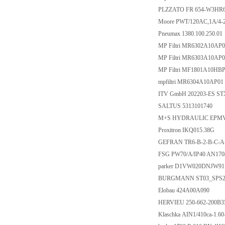
PLZZATO FR 654-W3HR
Moore PWT/120AC,1A/4
Pneumax 1380.100.250.01
MP Filtri MR6302A10AP
MP Filtri MR6303A10AP
MP Filtri MF1801A10HB
mpfiltri MR6304A10AP01
ITV GmbH 202203-ES STX
SALTUS 5313101740
M+S HYDRAULIC EPMV
Proxitron IKQ015.38G
GEFRAN TR6-B-2-B-C-A
FSG PW70/A/IP40 AN170
parker D1VW020DNJW9
BURGMANN ST03_SPS20
Elobau 424A00A090
HERVIEU 250-662-200B
Klaschka AIN1/410ca-1.6