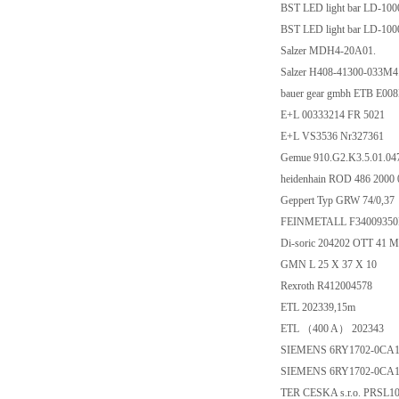
BST LED light bar LD-10
BST LED light bar LD-10
Salzer MDH4-20A01.
Salzer H408-41300-033M4
bauer gear gmbh ETB E00
E+L 00333214 FR 5021
E+L VS3536 Nr327361
Gemue 910.G2.K3.5.01.04
heidenhain ROD 486 2000
Geppert Typ GRW 74/0,37
FEINMETALL F3400935
Di-soric 204202 OTT 41 
GMN L 25 X 37 X 10
Rexroth R412004578
ETL 202339,15m
ETL （400 A） 202343
SIEMENS 6RY1702-0CA
SIEMENS 6RY1702-0CA
TER CESKA s.r.o. PRSL1