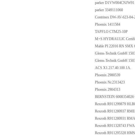
parker D1VW004CNJW9
parker 3349111060
Contrinex DW-AV-623-04
Phoenix 1411584
TAPFLO CTM25-10P
M+S HYDRAULIC Certifi
Mahle PI 22016 RN SMX 
Glems-Technik GmbH 150
Glems-Technik GmbH 15
ACS X1.217.40.100.1A.
Phoenix 2980539
Phoenix Nr.2313423
Phoenix 2904313
BERNSTEIN 6008354026
Rexroth R911299879 HL
Rexroth R911280937 RME
Rexroth R911280931 RMA
Rexroth R911328743 F
Rexroth R911295328 HM