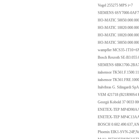
Vogel 255275 MPS i=7
SIEMENS 6SY7000-0AF
HO-MATIC 50050.000.000
HO-MATIC 10020.000.000
HO-MATIC 10020.000.00
HO-MATIC 50050.000.00
wampfler MCS35-1T10+6
Bosch Rexroth SE-B3.055.
SIEMENS 6BK1700-2BA
italsensor TK561.F.1500.
italsensor TK561.FRE.100
Italvibras G. Silingardi 
VEM 421718 (B21R90S4
Georgii Kobold 37 0033
ENETEX-TEP MP4D90
ENETEX-TEP MP4C13A
BOSCH 0.602.490.637,
Phoenix EIK1-SVN-24P,