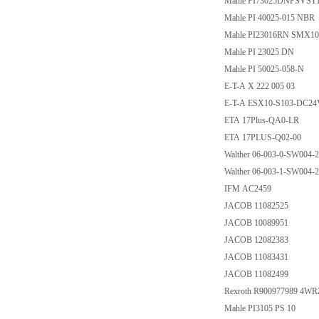
Mahle PI73025DNPSVST
Mahle PI 40025-015 NBR
Mahle PI23016RN SMX
Mahle PI 23025 DN
Mahle PI 50025-058-N
E-T-A X 222 005 03
E-T-A ESX10-S103-DC2
ETA 17Plus-QA0-LR
ETA 17PLUS-Q02-00
Walther 06-003-0-SW004-
Walther 06-003-1-SW004-
IFM AC2459
JACOB 11082525
JACOB 10089951
JACOB 12082383
JACOB 11083431
JACOB 11082499
Rexroth R900977989 4W
Mahle PI3105 PS 10