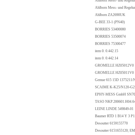
Ahlborn Mess- und Rege
Ahlborn Mess- und Rege
Ahlborn ZA2690UK
G-BEE 33-1 (PN40)
BORRIES 53400080
BORRIES 53500074
BORRIES 75300477
item 0. 0.442.15
item 0. 0.442.14
GROMELLE HZ05012V0 N
GROMELLE HZ05011V0 N
Gemue 615 15D 1375211/
SCAIME K-K25/N120-G
EPHY-MESS GmbH SN7013
TASO NKP.200601.H04.6
LEINE LINDE 549849-01
Baumer RTD 1 B14 Y 3 P1
Desoutter 6159155770
Desoutter 6151655120; E