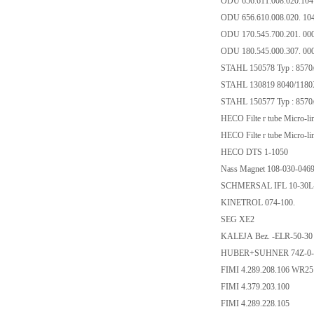
ODU 656.611.008.020.10
ODU 656.610.008.020. 10
ODU 170.545.700.201. 00
ODU 180.545.000.307. 00
STAHL 150578 Typ : 8570
STAHL 130819 8040/118
STAHL 150577 Typ : 8570
HECO Filte r tube Micro-li
HECO Filte r tube Micro-li
HECO DTS 1-1050
Nass Magnet 108-030-046
SCHMERSAL IFL 10-30L
KINETROL 074-100.
SEG XE2
KALEJA Bez. -ELR-50-30 
HUBER+SUHNER 74Z-0-
FIMI 4.289.208.106 WR2
FIMI 4.379.203.100
FIMI 4.289.228.105