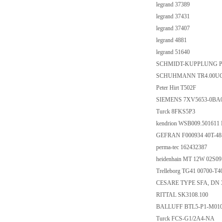
legrand 37389
legrand 37431
legrand 37407
legrand 4881
legrand 51640
SCHMIDT-KUPPLUNG P 
SCHUHMANN TR4.00U
Peter Hirt T502F
SIEMENS 7XV5653-0BA
Turck 8FKS5P3
kendrion WSB009.50161
GEFRAN F000934 40T-48-
perma-tec 162432387
heidenhain MT 12W 02S09 
Trelleborg TG41 00700-T
CESARE TYPE SFA, DN 
RITTAL SK3108.100
BALLUFF BTL5-P1-M010
Turck FCS-G1/2A4-NA