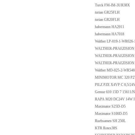
Turck FM-IM-3UR38X
turian GR25FLH
turian GR20FLH
habermann HA2911
habermann HA7018
Walther LP-019-1-WR026
WALTHER-PRAEZISION Ca
WALTHER-PRAEZISION Ca
WALTHER-PRAEZISION Ca
Walther MD-025-2-WR54
MINIMOTOR MC 320 P2T
PILZ PZE X4VP C 0,5/24V
Gemue 610 15D 7 15611/
RAPA M20 DC24V 14W 
Maximator S25D-D5
Maximator S100D-D5
Ruebsamen SH 250L
KTR Rotex38S