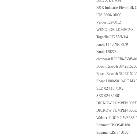
B&R 3TB170.91
B&R Industrie-Elektroni
LTA 8000-16000
Verder 129.0012
WENGLOR LD86PCV3
Tognella FT257/5-3/4
Knoll TF40 NR.7979
Knoll 128278
ebmpapst R2E250-AV65-0
Bosch Rexroth 384251526
Bosch Rexroth 384251526
Shape L000-S010-GC Mk.3
SED 024.16.710.2
SED 024.85.001
DICKOW PUMPEN 0065
DICKOW PUMPEN 0065
Walther 11-019-2-WR53
Sommer CISOS4B160
Sommer CISIS4B100