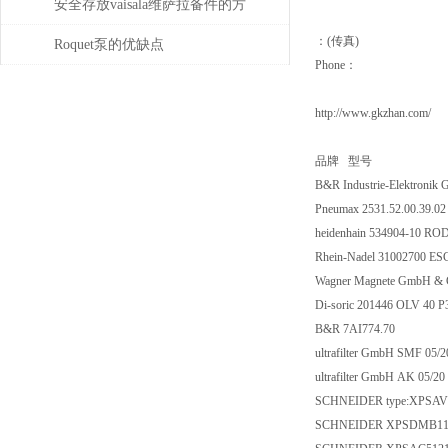
DIGITALCARSPOTTER5500的
安全存放vaisala维萨拉备件的方
：(传真)
维护保养与易损件更换周期
法，赶紧收藏！
Roquet泵的优缺点
Phone：
http://www.gkzhan.com/
品牌 型号
B&R Industrie-Elektroni
Pneumax 2531.52.00.39.0
heidenhain 534904-10 RO
Rhein-Nadel 31002700 E
Wagner Magnete GmbH & C
Di-soric 201446 OLV 40 
B&R 7AI774.70
ultrafilter GmbH SMF 05/
ultrafilter GmbH AK 05/20
SCHNEIDER type:XPSA
SCHNEIDER XPSDMB1