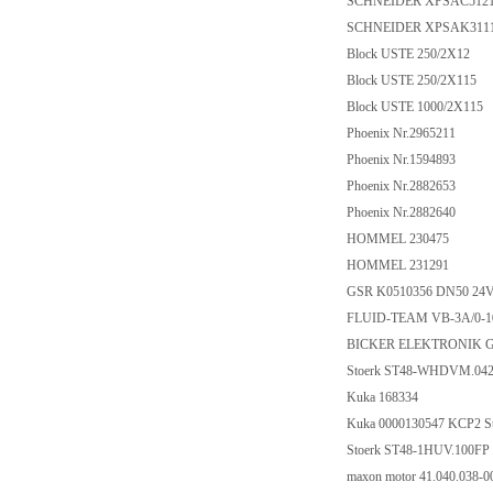
SCHNEIDER XPSAC512
SCHNEIDER XPSAK311
Block USTE 250/2X12
Block USTE 250/2X115
Block USTE 1000/2X115
Phoenix Nr.2965211
Phoenix Nr.1594893
Phoenix Nr.2882653
Phoenix Nr.2882640
HOMMEL 230475
HOMMEL 231291
GSR K0510356 DN50 24
FLUID-TEAM VB-3A/0-
BICKER ELEKTRONIK 
Stoerk ST48-WHDVM.042
Kuka 168334
Kuka 0000130547 KCP2 S
Stoerk ST48-1HUV.100F
maxon motor 41.040.038-0