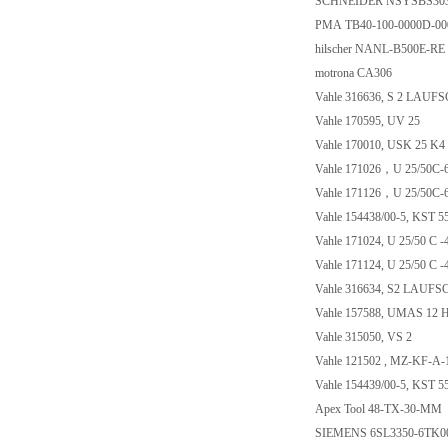
SCHNEIDER NSYSBS30
PMA TB40-100-0000D-0
hilscher NANL-B500E-RE
motrona CA306
Vahle 316636, S 2 LAU
Vahle 170595, UV 25
Vahle 170010, USK 25 K4
Vahle 171026，U 25/50C-
Vahle 171126，U 25/50C-
Vahle 154438/00-5, KST 
Vahle 171024, U 25/50 C 
Vahle 171124, U 25/50 C 
Vahle 316634, S2 LAUF
Vahle 157588, UMAS 12 
Vahle 315050, VS 2
Vahle 121502 , MZ-KF-A
Vahle 154439/00-5, KST 5
Apex Tool 48-TX-30-MM
SIEMENS 6SL3350-6TK0