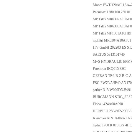
Moore PWT/120AC,1A/4
Pneumax 1380.100.250.01
MP Filtri MR6302A10AP
MP Filtri MR6303A10AP
MP Filtri MF1801A10HB
mpfiltri MR6304A10AP01
ITV GmbH 202203-ES STX
SALTUS 5313101740
M+S HYDRAULIC EPMV
Proxitron IKQ015.38G
GEFRAN TR6-B-2-B-C-A
FSG PW70/A/IP40 AN170
parker D1VW020DNJW9
BURGMANN ST03_SPS20
Elobau 424A00A090
HERVIEU 250-662-200B
Klaschka AIN1/410ca-1.6
hydac 1700 R 010 BN 4H