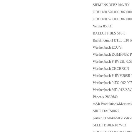
SIEMENS 3EB2 010-7D
ODU 180.570.000.307.00
ODU 180.575.000.307.00
Verder 850.31
BALLUFF BES 516-3
Balluff GmbH BTL5-E10-
Werthenbach ECU/S
Werthenbach DGMFN3Z-
Werthenbach P-RV22L-0.5
Werthenbach CKCBXCN
Werthenbach P-RVV20S
Werthenbach 0 532 002 00
Werthenbach MD-012-2-W
Phoenix 2882640
m&h Produktions-Messtast
SIKO DA02-0027
parker F12-040-MF-IV-K-
SELET B50EN187V03