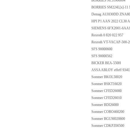
BORRIES Nr.51900004
BORRIES SM224L[x]-11 
Demag AUH30DD ZNA8
HPI P1 AAN 2022 CL30 
SIEMENS 6FX2001-6AA
Rexroth 0 820 022 957
Rexroth VT-VACAP-500-2
SFS 90000600
SFS 90000562
BICKER BEA-550H
ASSA ABLOY effeff 934
Sommer BKOL50020
Sommer BSKT16020
Sommer CFED26000
Sommer CFED26010
Sommer BDI26000
Sommer CORO460200
Sommer BGUM020600
Sommer CDKPZ00500