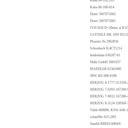
Kuka 00-192-295
Kuka 00-106-814
Duerr 5M7071002
Duerr 5M7071001
JVD D20 D=20mm, φ B 
GUETHLE HK 10W 051/2
Phoenix Nr.2902856
Schonbuch IL4CT1214
heidenhain 636287-01
Mahr GmbH 5001037
MAEDLER 61561600
JBW 402.600.0100
HERZOG 8-1777-313359-
HERZOG 7-6293-167260-
HERZOG 7-9832-167286-
HERZOG 8-3124-338569-
Vahle 600096; KSW 4/40-
schaeffler 625-2RS
Staubli RBE03.6904/0