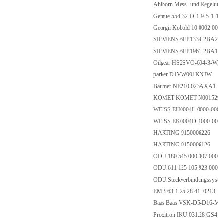
Ahlborn Mess- und Rege
Gemue 554-32-D-1-9-5-1-
Georgii Kobold 10 0002 
SIEMENS 6EP1334-2BA
SIEMENS 6EP1961-2BA
Oilgear HS2SVO-604-3-
parker D1VW001KNJW
Baumer NE210.023AXA1
KOMET KOMET N001529
WEISS EH0004L-0000-00
WEISS EK0004D-1000-00
HARTING 9150006226
HARTING 9150006126
ODU 180.545.000.307.00
ODU 611 125 105 923 00
ODU Steckverbindungssys
EMB 63-1.25.28.41.-0213
Baas Baas VSK-D5-D16
Proxitron IKU 031.28 G