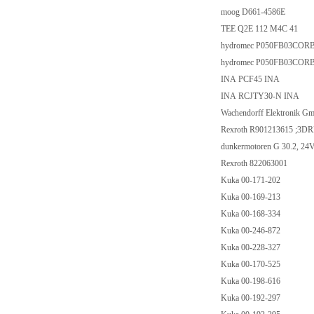
moog D661-4586E
TEE Q2E 112 M4C 41
hydromec P050FB03CORB
hydromec P050FB03COR
INA PCF45 INA
INA RCJTY30-N INA
Wachendorff Elektronik
Rexroth R901213615 ;3
dunkermotoren G 30.2, 2
Rexroth 822063001
Kuka 00-171-202
Kuka 00-169-213
Kuka 00-168-334
Kuka 00-246-872
Kuka 00-228-327
Kuka 00-170-525
Kuka 00-198-616
Kuka 00-192-297