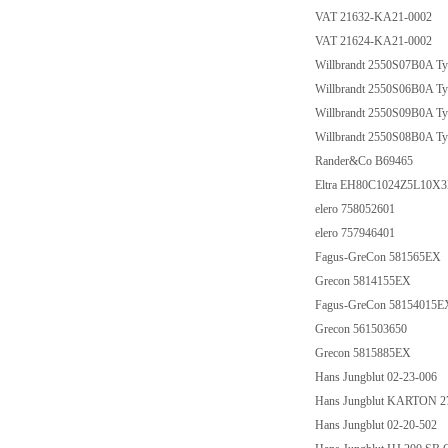
VAT 21632-KA21-0002
VAT 21624-KA21-0002
Willbrandt 2550S07B0A Ty
Willbrandt 2550S06B0A Ty
Willbrandt 2550S09B0A Ty
Willbrandt 2550S08B0A Ty
Rander&Co B69465
Eltra EH80C1024Z5L10X
elero 758052601
elero 757946401
Fagus-GreCon 581565EX
Grecon 5814155EX
Fagus-GreCon 58154015
Grecon 561503650
Grecon 5815885EX
Hans Jungblut 02-23-006
Hans Jungblut KARTON 2
Hans Jungblut 02-20-502