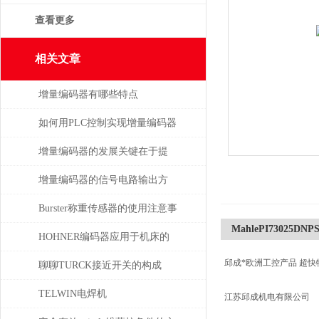
查看更多
相关文章
增量编码器有哪些特点
如何用PLC控制实现增量编码器
的定位功能？
增量编码器的发展关键在于提
升质量
增量编码器的信号电路输出方
式
Burster称重传感器的使用注意事
MahlePI73025DNP
项
HOHNER编码器应用于机床的
邱成*欧洲工控产品 超快
位移测量和主轴控制
聊聊TURCK接近开关的构成
TELWIN电焊机
江苏邱成机电有限公司