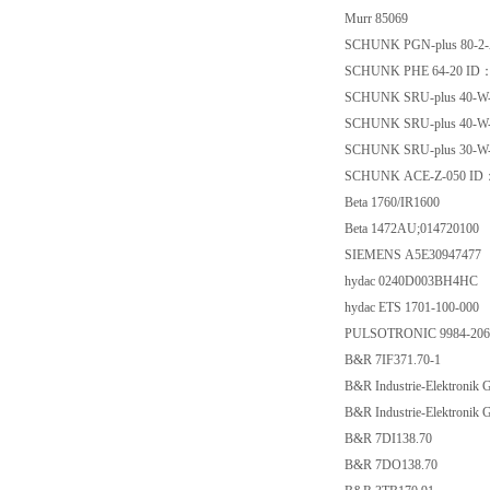
Murr 85069
SCHUNK PGN-plus 80-2
SCHUNK PHE 64-20 ID
SCHUNK SRU-plus 40-W
SCHUNK SRU-plus 40-W-
SCHUNK SRU-plus 30-W
SCHUNK ACE-Z-050 ID
Beta 1760/IR1600
Beta 1472AU;014720100
SIEMENS A5E30947477
hydac 0240D003BH4HC
hydac ETS 1701-100-000
PULSOTRONIC 9984-20
B&R 7IF371.70-1
B&R Industrie-Elektroni
B&R Industrie-Elektronik
B&R 7DI138.70
B&R 7DO138.70