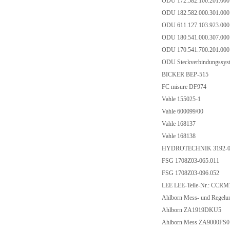
ODU 172.582.100.201.00
ODU 182.582.000.301.00
ODU 611.127.103.923.00
ODU 180.541.000.307.00
ODU 170.541.700.201.00
ODU Steckverbindungssys
BICKER BEP-515
FC misure DF974
Vahle 155025-1
Vahle 600099/00
Vahle 168137
Vahle 168138
HYDROTECHNIK 3192-0
FSG 1708Z03-065.011
FSG 1708Z03-096.052
LEE LEE-Teile-Nr.: CCR
Ahlborn Mess- und Rege
Ahlborn ZA1919DKU5
Ahlborn Mess ZA9000FS