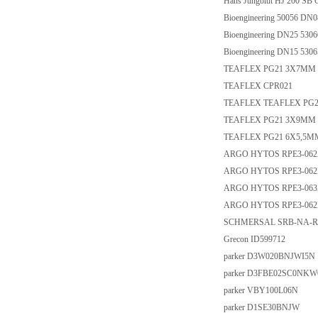
Hans Jungblut HJ 200 SB
Bioengineering 50056 DN
Bioengineering DN25 530
Bioengineering DN15 530
TEAFLEX PG21 3X7MM
TEAFLEX CPR021
TEAFLEX TEAFLEX PG2
TEAFLEX PG21 3X9MM
TEAFLEX PG21 6X5,5M
ARGO HYTOS RPE3-062
ARGO HYTOS RPE3-062
ARGO HYTOS RPE3-063
ARGO HYTOS RPE3-06
SCHMERSAL SRB-NA-R-C
Grecon ID599712
parker D3W020BNJWI5N
parker D3FBE02SC0NK
parker VBY100L06N
parker D1SE30BNJW