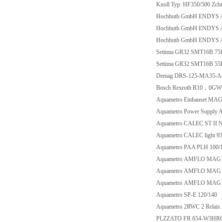
Knoll Typ: HF350/500 Zch
Hochhuth GmbH ENDYS A
Hochhuth GmbH ENDYS A
Hochhuth GmbH ENDYS A
Settima GR32 SMT16B 7
Settima GR32 SMT16B 5
Demag DRS-125-MA35-A
Bosch Rexroth R10，0G
Aquametro Einbauset MA
Aquametro Power Suppl
Aquametro CALEC ST II 
Aquametro CALEC light 9
Aquametro PAA PLH 100
Aquametro AMFLO MAG
Aquametro AMFLO MAG
Aquametro AMFLO MAG
Aquametro SP-E 120/140
Aquametro 2RWC 2 Relais
PLZZATO FR 654-W3HR