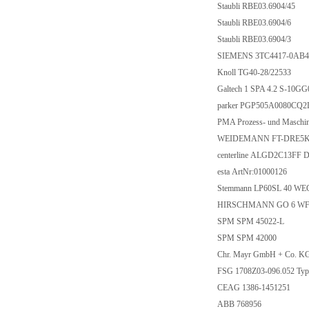
Staubli RBE03.6904/45
Staubli RBE03.6904/6
Staubli RBE03.6904/3
SIEMENS 3TC4417-0AB
Knoll TG40-28/22533
Galtech 1 SPA 4.2 S-10G
parker PGP505A0080CQ2
PMA Prozess- und Masch
WEIDEMANN FT-DRE5K
centerline ALGD2C13FF
esta ArtNr:01000126
Stemmann LP60SL 40 WE
HIRSCHMANN GO 6 WF 
SPM SPM 45022-L
SPM SPM 42000
Chr. Mayr GmbH + Co. KG
FSG 1708Z03-096.052 T
CEAG 1386-1451251
ABB 768956