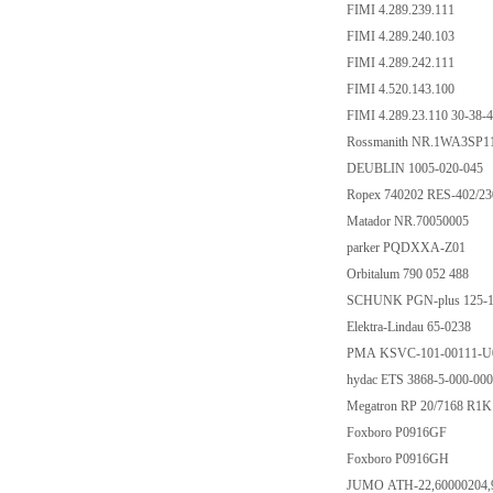
FIMI 4.289.239.111
FIMI 4.289.240.103
FIMI 4.289.242.111
FIMI 4.520.143.100
FIMI 4.289.23.110 30-38-
Rossmanith NR.1WA3SP1
DEUBLIN 1005-020-045
Ropex 740202 RES-402/
Matador NR.70050005
parker PQDXXA-Z01
Orbitalum 790 052 488
SCHUNK PGN-plus 125-1
Elektra-Lindau 65-0238
PMA KSVC-101-00111-
hydac ETS 3868-5-000-00
Megatron RP 20/7168 R
Foxboro P0916GF
Foxboro P0916GH
JUMO ATH-22,60000204,91