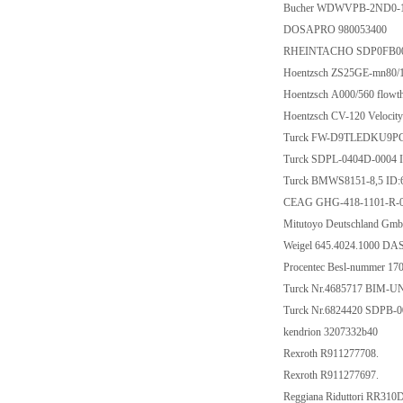
Bucher WDWVPB-2ND0-
DOSAPRO 980053400
RHEINTACHO SDP0FB00
Hoentzsch ZS25GE-mn80/
Hoentzsch A000/560 flow
Hoentzsch CV-120 Velocity 
Turck FW-D9TLEDKU9PG
Turck SDPL-0404D-0004
Turck BMWS8151-8,5 ID:
CEAG GHG-418-1101-R-
Mitutoyo Deutschland Gm
Weigel 645.4024.1000 DA
Procentec Besl-nummer 17
Turck Nr.4685717 BIM-
Turck Nr.6824420 SDPB-
kendrion 3207332b40
Rexroth R911277708.
Rexroth R911277697.
Reggiana Riduttori RR31