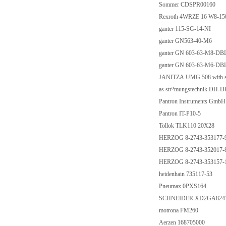
Sommer CDSPR00160
Rexroth 4WRZE 16 W8-1
ganter 115-SG-14-NI
ganter GN563-40-M6
ganter GN 603-63-M8-DB
ganter GN 603-63-M6-DB
JANITZA UMG 508 with so
as str?mungstechnik DH-
Pantron Instruments Gmb
Pantron IT-P10-5
Tollok TLK110 20X28
HERZOG 8-2743-353177-
HERZOG 8-2743-352017-
HERZOG 8-2743-353157-
heidenhain 735117-53
Pneumax 0PXS164
SCHNEIDER XD2GA824
motrona FM260
Aerzen 168705000