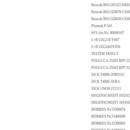
Rexroth R911295325 HM
Rexroth R911329879 C
Rexroth R911326830 C
Plymoth P-541
SFS Art.Nr.: 90000107
L+B GEL210 Y007
L+B GEL2443Y036
TESTEM SKM2-3
POGGI CA-35201 RPP 225
POGGI CA-35445 RPP 325
SICK T4000-2DRNAC
SICK T4000-1KBA
SICK UM30-212111
HEGENSCHEIDT 103242
HEGENSCHEIDT 101456
BORRIES Nr.53500074
BORRIES Nr.53400080
BORRIES Nr.22300983