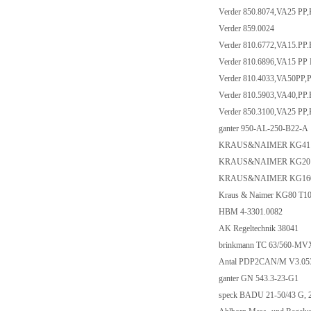
Verder 850.8074,VA25 PP
Verder 859.0024
Verder 810.6772,VA15.PP
Verder 810.6896,VA15 PP
Verder 810.4033,VA50PP,
Verder 810.5903,VA40,PP
Verder 850.3100,VA25 PP
ganter 950-AL-250-B22-A
KRAUS&NAIMER KG41 
KRAUS&NAIMER KG20 T
KRAUS&NAIMER KG160
Kraus & Naimer KG80 T
HBM 4-3301.0082
AK Regeltechnik 38041
brinkmann TC 63/560-M
Antal PDP2CAN/M V3.0
ganter GN 543.3-23-G1
speck BADU 21-50/43 G,