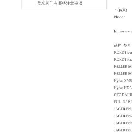
适用性如何？
盖米阀门有哪些注意事项
：(传真)
Phone：
http://www.
品牌 型号
KORDT Ben
KORDT Pac
KELLER EC
KELLER EC
Hydac XM
Hydac HDA 
OTC DAIHE
EHL DAP 
JAGER PN 
JAGER PN2
JAGER PN1
JAGER PN3