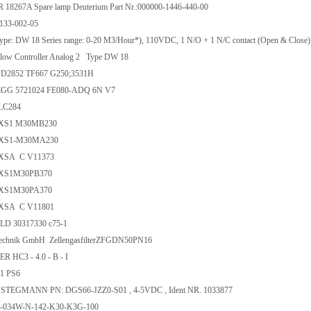
PR 18267A Spare lamp Deuterium Part Nr.:000000-1446-440-00
-133-002-05
: DW 18 Series range: 0-20 M3/Hour*), 110VDC, 1 N/O + 1 N/C contact (Open & Close)
w Controller Analog 2 Type DW 18
D2852 TF667 G250;3531H
GG 5721024 FE080-ADQ 6N V7
LC284
e XS1 M30MB230
e XS1-M30MA230
 XSA C V11373
e XS1M30PB370
e XS1M30PA370
 XSA C V11801
D 30317330 c75-1
technik GmbH ZellengasfilterZFGDN50PN16
 HC3 - 4.0 - B - I
61 PS6
STEGMANN PN: DGS66-JZZ0-S01 , 4-5VDC , Ident NR. 1033877
M-034W-N-142-K30-K3G-100