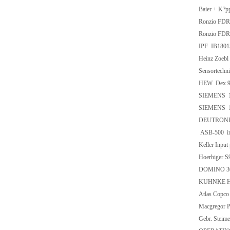
Baier + K?
Ronzio FD
Ronzio FD
IPF IB1801
Heinz Zoebl
Sensortech
HEW Dex 9
SIEMENS 1
SIEMENS 1L
DEUTRONIC
ASB-500 incl
Keller Input
Hoerbiger 
DOMINO 302
KUHNKE H3
Atlas Cop
Macgregor 
Gebr. Ste