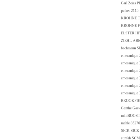
Carl Zeiss 
peiker 2115
KROHNE Type
KROHNE Flo
ELSTER HP
ZIEHL-ABE
bachmann S
emecaniqu
emecaniqu
emecanique
emecaniqu
emecaniqu
emecanique
BROOKFIEL
Genthe Gas
miniBOOSTER
mahle 8527
SICK SICK 
sunfab SC