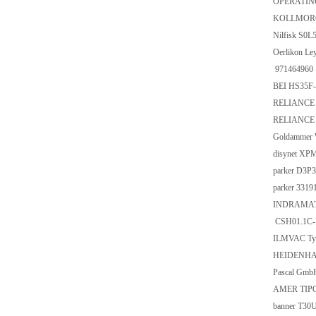
OPERATING
KOLLMORGE
Nilfisk S0
Oerlikon Le
971464960
BEI HS35F
RELIANCE 
RELIANCE
Goldammer
disynet XP
parker D3
parker 33
INDRAMAT
CSH01.1C-
ILMVAC Typ
HEIDENHAI
Pascal Gm
AMER TIPO
banner T30