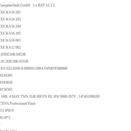
ergietechnik GmbH. 2 x BAT 12-1.2
XE KA16 201
XE KA16 203
XE KA16 204
XE KA16 205
XE KA16 001
XE KA12 002
05DE10R-0453R
01.5DE10R-0331R
CS-D1-032-0100-0-00MH110BA1W04NF000000
80144385
80183838
80156565
160L 4 MAY TWS 1GR HB FN HL HW M60-207V , 147463/0002H
TIVA Professional Flash
CS IP81Y
59,18*1
o