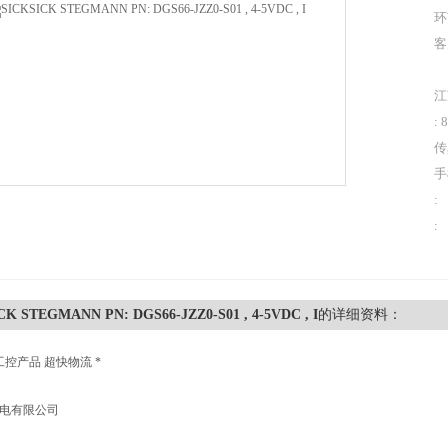
环
客
江
: 
传
手
:
:
CK STEGMANN PN: DGS66-JZZ0-S01 , 4-5VDC , I
的详细资料：
工控产品 超快物流 *
机电有限公司