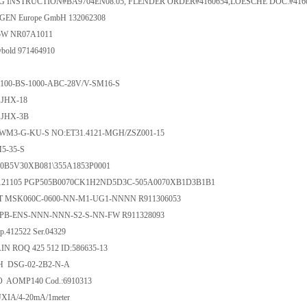
 INSTRUCTION#BA9704EN08.05, FLENDER ORDER#4160654,LOESCHE DOC.#4160
N Europe GmbH 132062308
L5W NR07A1011
ybold 971464910
-100-BS-1000-ABC-28V/V-SM16-S
JHX-18
 JHX-3B
 WM3-G-KU-S NO:ET31.4121-MGH/ZSZ001-15
M5-35-S
P30B5V30XB081\355A1853P0001
19121105 PGP505B0070CK1H2ND5D3C-505A0070XB1D3B1B1
 MSK060C-0600-NN-M1-UG1-NNNN R911306053
PB-ENS-NNN-NNN-S2-S-NN-FW R911328093
.412522 Ser.04329
N ROQ 425 512 ID:586635-13
bH DSG-02-2B2-N-A
 AOMP140 Cod.:6910313
UXIA/4-20mA/1meter