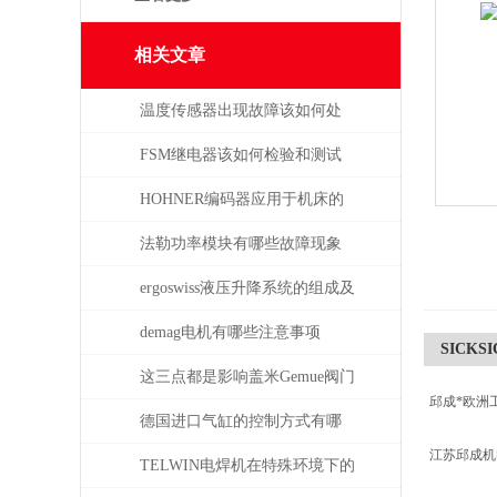
相关文章
温度传感器出现故障该如何处
理
FSM继电器该如何检验和测试
HOHNER编码器应用于机床的
位移测量和主轴控制
法勒功率模块有哪些故障现象
需要检查
ergoswiss液压升降系统的组成及
其作用
demag电机有哪些注意事项
SICKSI
这三点都是影响盖米Gemue阀门
邱成*欧洲
价格的主要因素
德国进口气缸的控制方式有哪
江苏邱成
些？
TELWIN电焊机在特殊环境下的