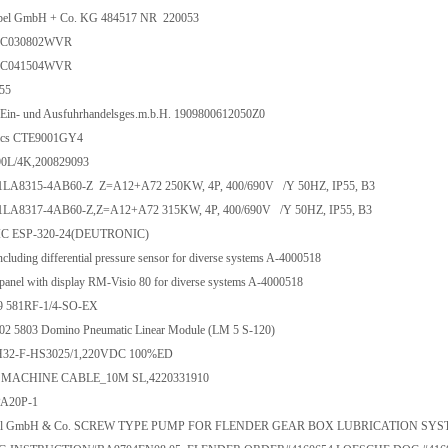
ppel GmbH + Co. KG 484517 NR 220053
RC030802WVR
RC041504WVR
55
 Ein- und Ausfuhrhandelsges.m.b.H. 1909800612050Z0
nics CTE9001GY4
0L/4K,200829093
LA8315-4AB60-Z Z=A12+A72 250KW, 4P, 400/690V /Y 50HZ, IP55, B3
A8317-4AB60-Z,Z=A12+A72 315KW, 4P, 400/690V /Y 50HZ, IP55, B3
 ESP-320-24(DEUTRONIC)
uding differential pressure sensor for diverse systems A-4000518
 panel with display RM-Visio 80 for diverse systems A-4000518
S9 581RF-1/4-SO-EX
 5803 Domino Pneumatic Linear Module (LM 5 S-120)
2-F-HS3025/1,220VDC 100%ED
co MACHINE CABLE_10M SL,4220331910
PA20P-1
imel GmbH & Co. SCREW TYPE PUMP FOR FLENDER GEAR BOX LUBRICATION SYSTE