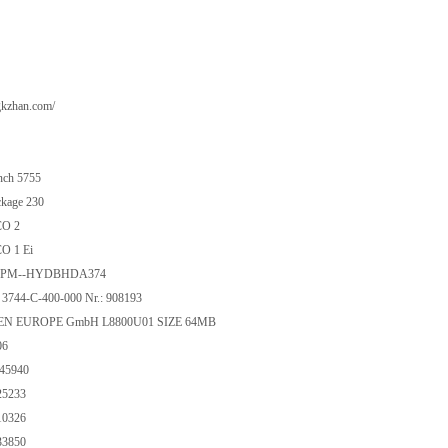
gkzhan.com/
ch 5755
kage 230
O 2
O 1 Ei
SPM--HYDBHDA374
3744-C-400-000 Nr.: 908193
N EUROPE GmbH L8800U01 SIZE 64MB
06
45940
5233
0326
3850