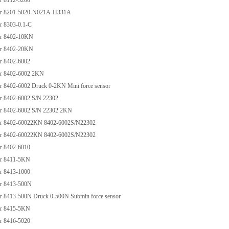
 8112-5200
r 8201-5020-N021A-H331A
 8303-0.1-C
r 8402-10KN
r 8402-20KN
 8402-6002
r 8402-6002 2KN
8402-6002 Druck 0-2KN Mini force sensor
 8402-6002 S/N 22302
 8402-6002 S/N 22302 2KN
 8402-60022KN 8402-6002S/N22302
 8402-60022KN 8402-6002S/N22302
 8402-6010
r 8411-5KN
 8413-1000
r 8413-500N
 8413-500N Druck 0-500N Submin force sensor
r 8415-5KN
 8416-5020