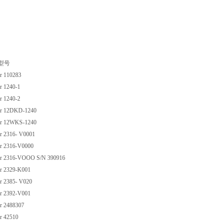
型号
r 110283
 1240-1
 1240-2
r 12DKD-1240
r 12WKS-1240
 2316- V0001
r 2316-V0000
r 2316-VOOO S/N 390916
r 2329-K001
 2385- V020
r 2392-V001
r 2488307
r 42510