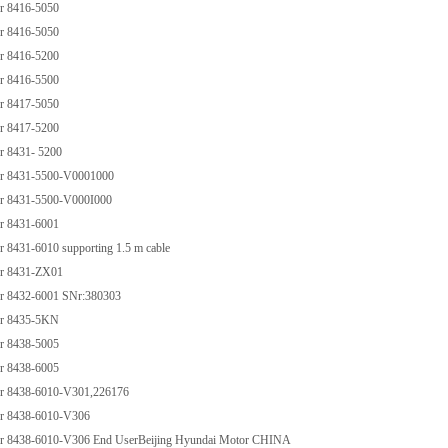
 8416-5050
 8416-5050
 8416-5200
 8416-5500
 8417-5050
 8417-5200
 8431- 5200
 8431-5500-V0001000
 8431-5500-V000I000
 8431-6001
8431-6010 supporting 1.5 m cable
r 8431-ZX01
 8432-6001 SNr:380303
r 8435-5KN
 8438-5005
 8438-6005
 8438-6010-V301,226176
 8438-6010-V306
 8438-6010-V306 End UserBeijing Hyundai Motor CHINA