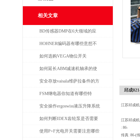
相关文章
BD传感器DMP在6大领域的应
用分析
HOHNER编码器有哪些意想不
到的应用
如何选购VEGA物位开关
如何延长ABM减速机轴承的使
用寿命
安全存放vaisala维萨拉备件的方
邱成021- 
法，赶紧收藏！
FSM继电器你知道有哪些特
江苏邱成机
点？
安全操作ergoswiss液压升降系统
的规程
如何判断IDEX齿轮泵是否需要
江苏邱成机
: 86-
维修或更换部件？
使用P+F光电开关需要注意哪些
传真: 86-(