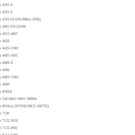
 4281-0
 4291-0
 4291-03-029,498for 4506)
r 4405 SN129366
 4415-z003
r 4420
r 4420-V001
 4485-v001
r 4489-X
r 4490
r 4493-V002
r 4499
 4504/E
 526-6005+9941+99004
 6010s/n;397059(10KN-360702)
r 7130
 7132-5010
 7132-z002