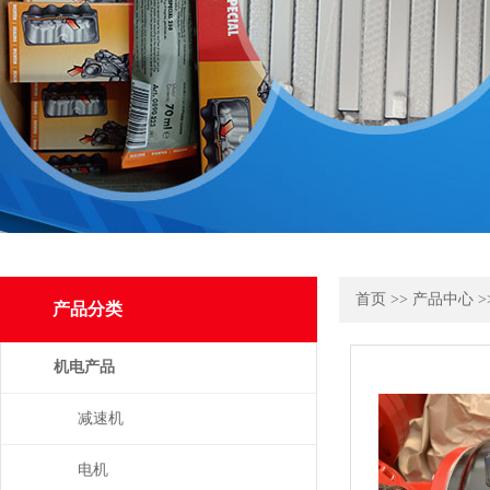
首页
>>
产品中心
>
产品分类
机电产品
减速机
电机