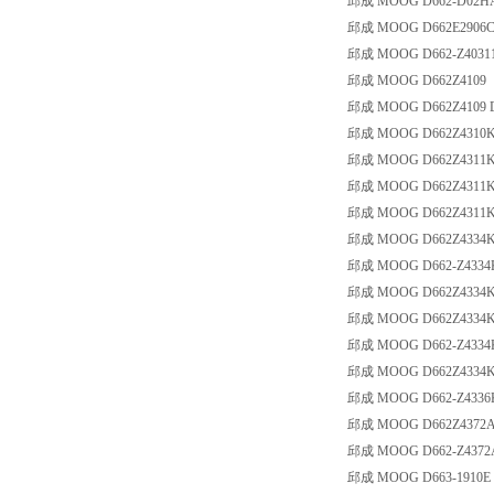
邱成 MOOG D662-D02
邱成 MOOG D662E2906
邱成 MOOG D662-Z40311K
邱成 MOOG D662Z4109
邱成 MOOG D662Z4109 
邱成 MOOG D662Z4310K
邱成 MOOG D662Z4311
邱成 MOOG D662Z4311K 
邱成 MOOG D662Z4311K
邱成 MOOG D662Z4334
邱成 MOOG D662-Z4334
邱成 MOOG D662Z4334K
邱成 MOOG D662Z4334K
邱成 MOOG D662-Z4334
邱成 MOOG D662Z4334K
邱成 MOOG D662-Z4336
邱成 MOOG D662Z4372
邱成 MOOG D662-Z437
邱成 MOOG D663-1910E