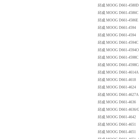
邱成 MOOG D661-4580D
邱成 MOOG D661-4586C
邱成 MOOG D661-4586E
邱成 MOOG D661-4594
邱成 MOOG D661-4594
邱成 MOOG D661-4594C
邱成 MOOG D661-4594
邱成 MOOG D661-4598C
邱成 MOOG D661-4598
邱成 MOOG D661-4614A
邱成 MOOG D661-4618
邱成 MOOG D661-4624
邱成 MOOG D661-4627A
邱成 MOOG D661-4636
邱成 MOOG D661-4636
邱成 MOOG D661-4642
邱成 MOOG D661-4651
邱成 MOOG D661-4651