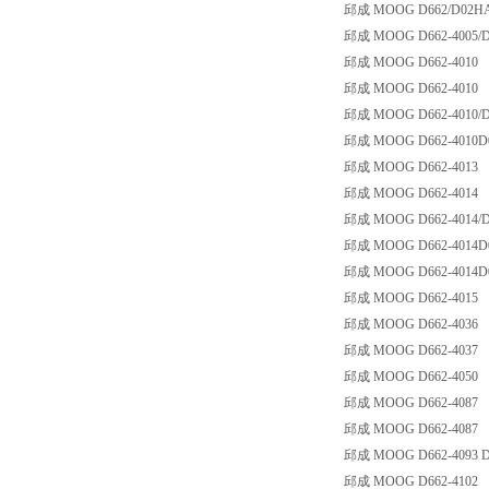
邱成 MOOG D662/D02H
邱成 MOOG D662-4005/
邱成 MOOG D662-4010
邱成 MOOG D662-4010
邱成 MOOG D662-4010/
邱成 MOOG D662-4010D
邱成 MOOG D662-4013
邱成 MOOG D662-4014
邱成 MOOG D662-4014/
邱成 MOOG D662-4014D01
邱成 MOOG D662-4014D
邱成 MOOG D662-4015
邱成 MOOG D662-4036
邱成 MOOG D662-4037
邱成 MOOG D662-4050
邱成 MOOG D662-4087
邱成 MOOG D662-4087
邱成 MOOG D662-4093 
邱成 MOOG D662-4102