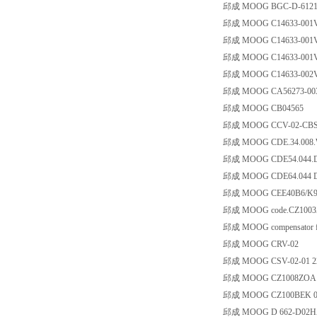
邱成 MOOG BGC-D-6121
邱成 MOOG C14633-001
邱成 MOOG C14633-001V(u
邱成 MOOG C14633-001V(u
邱成 MOOG C14633-002
邱成 MOOG CA56273-00
邱成 MOOG CB04565
邱成 MOOG CCV-02-CB
邱成 MOOG CDE.34.008
邱成 MOOG CDE54.044.D p
邱成 MOOG CDE64.044 D se
邱成 MOOG CEE40B6/K9
邱成 MOOG code.CZ1003Z
邱成 MOOG compensator fo
邱成 MOOG CRV-02
邱成 MOOG CSV-02-01 2
邱成 MOOG CZ1008ZOA
邱成 MOOG CZ100BEK 0
邱成 MOOG D 662-D02