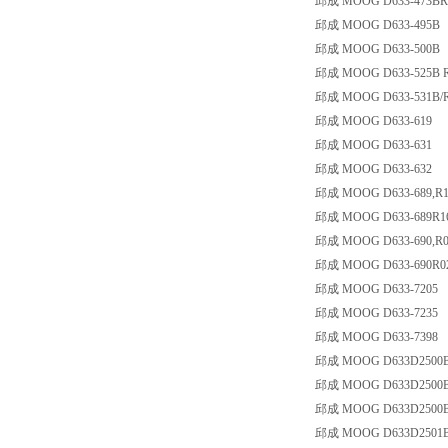
邱成 MOOG D633-473BR08
邱成 MOOG D633-495B
邱成 MOOG D633-500B
邱成 MOOG D633-525B 
邱成 MOOG D633-531B/
邱成 MOOG D633-619
邱成 MOOG D633-631
邱成 MOOG D633-632
邱成 MOOG D633-689,R
邱成 MOOG D633-689R1
邱成 MOOG D633-690,R
邱成 MOOG D633-690R0
邱成 MOOG D633-7205
邱成 MOOG D633-7235
邱成 MOOG D633-7398
邱成 MOOG D633D2500
邱成 MOOG D633D2500
邱成 MOOG D633D2500
邱成 MOOG D633D2501