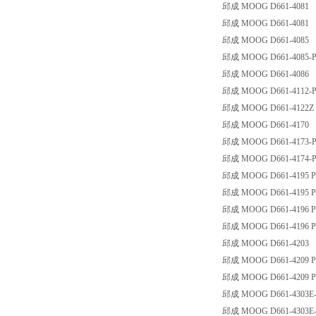
邱成 MOOG D661-4081
邱成 MOOG D661-4081
邱成 MOOG D661-4085
邱成 MOOG D661-4085-P
邱成 MOOG D661-4086
邱成 MOOG D661-4112-P
邱成 MOOG D661-4122Z
邱成 MOOG D661-4170
邱成 MOOG D661-4173-
邱成 MOOG D661-4174-
邱成 MOOG D661-4195 P
邱成 MOOG D661-4195 P
邱成 MOOG D661-4196 P
邱成 MOOG D661-4196 P
邱成 MOOG D661-4203
邱成 MOOG D661-4209 
邱成 MOOG D661-4209 
邱成 MOOG D661-4303E
邱成 MOOG D661-4303E