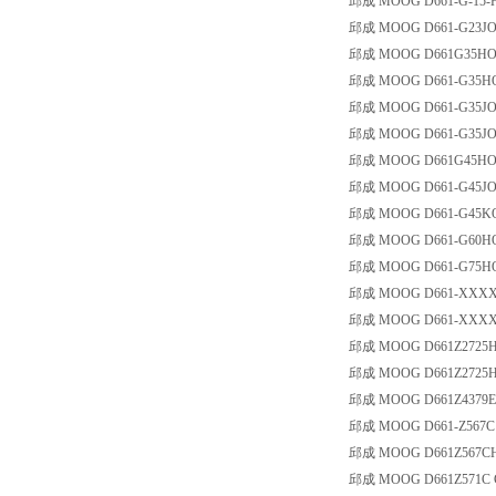
邱成 MOOG D661-G-15-H-
邱成 MOOG D661-G23J
邱成 MOOG D661G35H
邱成 MOOG D661-G35H
邱成 MOOG D661-G35J
邱成 MOOG D661-G35J
邱成 MOOG D661G45HO
邱成 MOOG D661-G45J
邱成 MOOG D661-G45K
邱成 MOOG D661-G60H
邱成 MOOG D661-G75H
邱成 MOOG D661-XXXX
邱成 MOOG D661-XXXX
邱成 MOOG D661Z2725
邱成 MOOG D661Z2725
邱成 MOOG D661Z4379
邱成 MOOG D661-Z567C
邱成 MOOG D661Z567C
邱成 MOOG D661Z571C CH