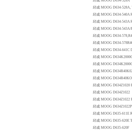
邱成 MOOG D634-528A
邱成 MOOG D634-528A, 
邱成 MOOG D634-540A 
邱成 MOOG D634-543A 
邱成 MOOG D634-543A/
邱成 MOOG D634-578,R
邱成 MOOG D634-578R4
邱成 MOOG D634-641C 
邱成 MOOG D634K2000
邱成 MOOG D634K2000C
邱成 MOOG D634R40K0
邱成 MOOG D634R40K
邱成 MOOG D634Z1020
邱成 MOOG D634Z1022
邱成 MOOG D634Z1022 
邱成 MOOG D634Z1022
邱成 MOOG D635-611E 
邱成 MOOG D635-620E 
邱成 MOOG D635-620F