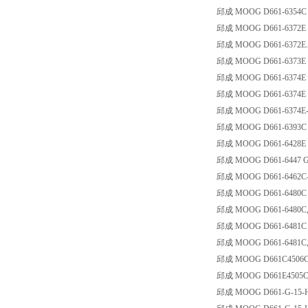
邱成 MOOG D661-6354
邱成 MOOG D661-6372
邱成 MOOG D661-6372
邱成 MOOG D661-6373E
邱成 MOOG D661-6374E
邱成 MOOG D661-6374E
邱成 MOOG D661-6374E
邱成 MOOG D661-6393C
邱成 MOOG D661-6428E
邱成 MOOG D661-6447
邱成 MOOG D661-6462
邱成 MOOG D661-6480C
邱成 MOOG D661-6480C
邱成 MOOG D661-6481C
邱成 MOOG D661-6481C
邱成 MOOG D661C4506
邱成 MOOG D661E4505
邱成 MOOG D661-G-15-H-