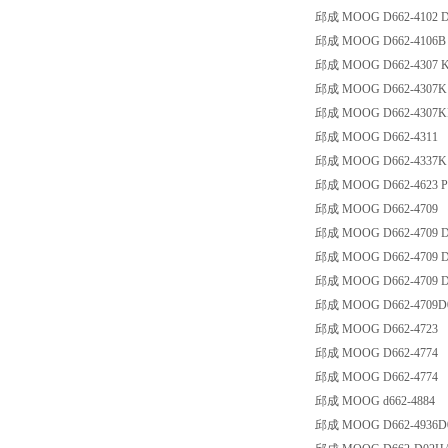
邱成 MOOG D662-4102 
邱成 MOOG D662-4106B
邱成 MOOG D662-4307 
邱成 MOOG D662-4307K
邱成 MOOG D662-4307K
邱成 MOOG D662-4311
邱成 MOOG D662-4337K
邱成 MOOG D662-4623 
邱成 MOOG D662-4709
邱成 MOOG D662-4709 
邱成 MOOG D662-4709
邱成 MOOG D662-4709 
邱成 MOOG D662-4709D
邱成 MOOG D662-4723
邱成 MOOG D662-4774
邱成 MOOG D662-4774
邱成 MOOG d662-4884
邱成 MOOG D662-4936