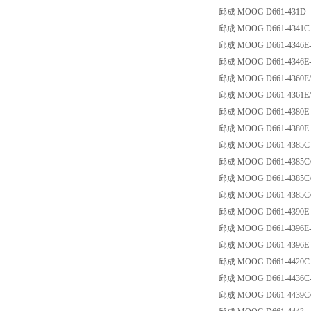
邱成 MOOG D661-431D
邱成 MOOG D661-4341C
邱成 MOOG D661-4346E
邱成 MOOG D661-4346E
邱成 MOOG D661-4360
邱成 MOOG D661-4361
邱成 MOOG D661-4380
邱成 MOOG D661-4380
邱成 MOOG D661-4385
邱成 MOOG D661-4385
邱成 MOOG D661-4385C/
邱成 MOOG D661-4385C/
邱成 MOOG D661-4390E
邱成 MOOG D661-4396E
邱成 MOOG D661-4396E
邱成 MOOG D661-4420C
邱成 MOOG D661-4436C-
邱成 MOOG D661-4439