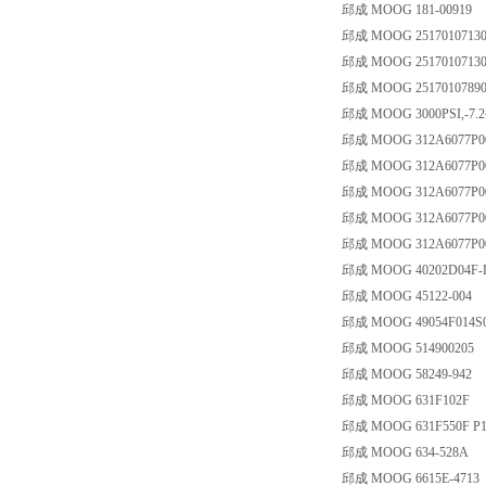
邱成 MOOG 181-00919
邱成 MOOG 2517010713
邱成 MOOG 2517010713
邱成 MOOG 2517010789
邱成 MOOG 3000PSI,-7.2
邱成 MOOG 312A6077P0
邱成 MOOG 312A6077P0
邱成 MOOG 312A6077P0
邱成 MOOG 312A6077P0
邱成 MOOG 312A6077P0
邱成 MOOG 40202D04F
邱成 MOOG 45122-004
邱成 MOOG 49054F014S
邱成 MOOG 514900205
邱成 MOOG 58249-942
邱成 MOOG 631F102F
邱成 MOOG 631F550F P
邱成 MOOG 634-528A
邱成 MOOG 6615E-4713