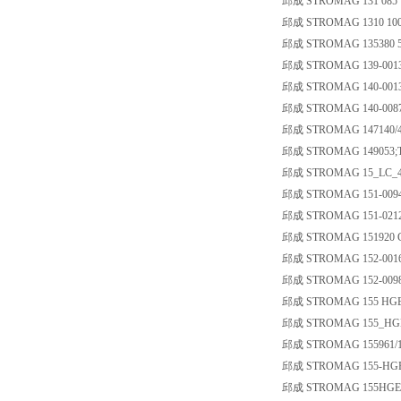
邱成 STROMAG 131 085
邱成 STROMAG 1310 1008
邱成 STROMAG 135380 5
邱成 STROMAG 139-001
邱成 STROMAG 140-00133
邱成 STROMAG 140-0087
邱成 STROMAG 147140/40
邱成 STROMAG 149053;Typ
邱成 STROMAG 15_LC_499
邱成 STROMAG 151-00948;
邱成 STROMAG 151-0212
邱成 STROMAG 151920 
邱成 STROMAG 152-0016
邱成 STROMAG 152-00983
邱成 STROMAG 155 HGE
邱成 STROMAG 155_HGE_
邱成 STROMAG 155961/1
邱成 STROMAG 155-HGE-5
邱成 STROMAG 155HGE-5