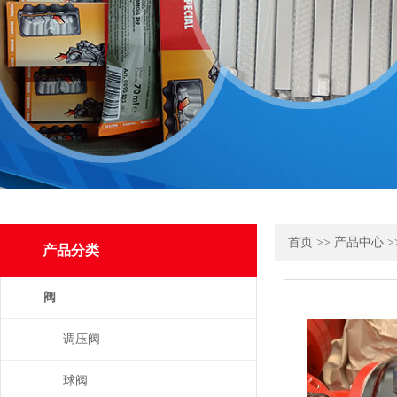
首页
>>
产品中心
>
产品分类
阀
调压阀
球阀