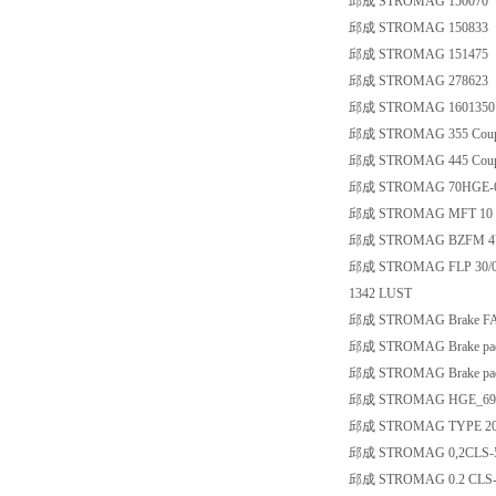
邱成 STROMAG 150070
邱成 STROMAG 150833
邱成 STROMAG 151475
邱成 STROMAG 278623
邱成 STROMAG 1601350
邱成 STROMAG 355 Coupli
邱成 STROMAG 445 Coupli
邱成 STROMAG 70HGE-690
邱成 STROMAG MFT 10 4
邱成 STROMAG BZFM 4V 1
邱成 STROMAG FLP 30/002
1342 LUST
邱成 STROMAG Brake FAV
邱成 STROMAG Brake pad
邱成 STROMAG Brake pad
邱成 STROMAG HGE_690_F
邱成 STROMAG TYPE 2
邱成 STROMAG 0,2CLS-55
邱成 STROMAG 0.2 CLS-5