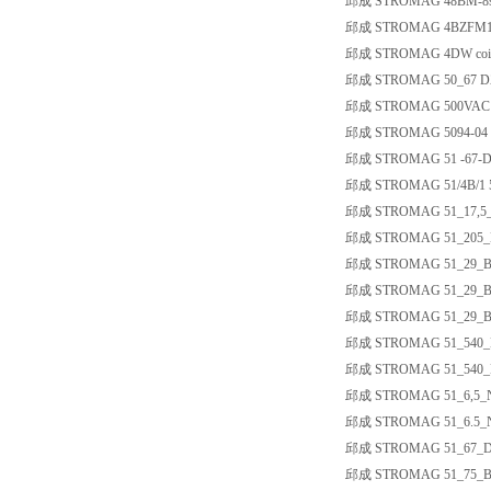
邱成 STROMAG 48BM-897
邱成 STROMAG 4BZFM100/160 
邱成 STROMAG 4DW coil 
邱成 STROMAG 50_67 DZM
邱成 STROMAG 500VAC 1.
邱成 STROMAG 5094-04 00
邱成 STROMAG 51 -67-DZ
邱成 STROMAG 51/4B/1 5
邱成 STROMAG 51_17,5_B
邱成 STROMAG 51_205_B
邱成 STROMAG 51_29_BM
邱成 STROMAG 51_29_BM_
邱成 STROMAG 51_29_BM0
邱成 STROMAG 51_540_B
邱成 STROMAG 51_540_B
邱成 STROMAG 51_6,5_
邱成 STROMAG 51_6.5_NM1Z
邱成 STROMAG 51_67_
邱成 STROMAG 51_75_B