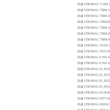
邱成 STROMAG 75 BM-199
邱成 STROMAG 75BM-1099
邱成 STROMAG 75BM-293/
邱成 STROMAG 75BM29
邱成 STROMAG 75BM-299 
邱成 STROMAG 75BM-499
邱成 STROMAG 75BM-8
邱成 STROMAG 761NE-2
邱成 STROMAG 78515;90
邱成 STROMAG 8.3NE-6
邱成 STROMAG 8.3NE-65
邱成 STROMAG 85_HGE_
邱成 STROMAG 85_HGE_
邱成 STROMAG 85_HGE_5
邱成 STROMAG 85_HGE_69
邱成 STROMAG 85140;90
邱成 STROMAG 85971;90
邱成 STROMAG 85HGE-59