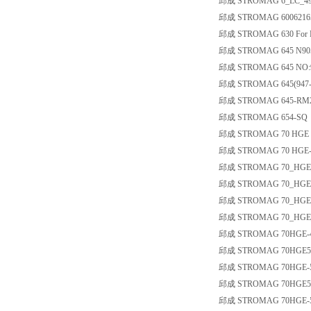
邱成 STROMAG 6_LC_499_
邱成 STROMAG 6006216
邱成 STROMAG 630 For F
邱成 STROMAG 645 N9054
邱成 STROMAG 645 NO:9
邱成 STROMAG 645(947-
邱成 STROMAG 645-RM2
邱成 STROMAG 654-SQ
邱成 STROMAG 70 HGE 69
邱成 STROMAG 70 HGE-
邱成 STROMAG 70_HGE_59
邱成 STROMAG 70_HGE_590
邱成 STROMAG 70_HGE_69
邱成 STROMAG 70_HGE_6
邱成 STROMAG 70HGE-4
邱成 STROMAG 70HGE590
邱成 STROMAG 70HGE-59
邱成 STROMAG 70HGE59
邱成 STROMAG 70HGE-59