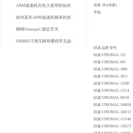
其作用
传真: 86-(传真)
ABM减速机在投入使用前如何
手机:
安装
如何延长ABM减速机轴承的使
:
:
用寿命
聊聊Sensopart 接近开关
DRBREIT泄压阀有哪些常见故
邱成 品牌 型号
障
邱成 STROMAG 355
邱成 STROMAG 645
邱成 STROMAG 2006
邱成 STROMAG 3012
邱成 STROMAG 12100
邱成 STROMAG 12514
邱成 STROMAG 90539
邱成 STROMAG 100058
邱成 STROMAG 100113
邱成 STROMAG 115146
邱成 STROMAG 138573