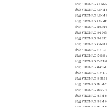
邱成 STROMAG 4.1 NM-4
邱成 STROMAG 4.1NM-669
邱成 STROMAG 4.1NM-
邱成 STROMAG 4.1NMOZ-
邱成 STROMAG 401-0058
邱成 STROMAG 401-0058
邱成 STROMAG 401-035
邱成 STROMAG 431-00008
邱成 STROMAG 448 230 8
邱成 STROMAG 454933 set
邱成 STROMAG 4551320 Set 
邱成 STROMAG 4649 ALI
邱成 STROMAG 473449 75
邱成 STROMAG 48 BM-192
邱成 STROMAG 48BM-19
邱成 STROMAG 48bm-199
邱成 STROMAG 48BM-6
邱成 STROMAG 48BM-699