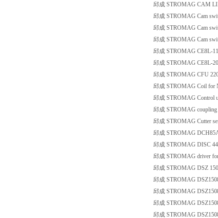
邱成 STROMAG CAM LIMI
邱成 STROMAG Cam swit
邱成 STROMAG Cam swit
邱成 STROMAG Cam switc
邱成 STROMAG CE8L-11 
邱成 STROMAG CE8L-20 
邱成 STROMAG CFU 220
邱成 STROMAG Coil for NFF
邱成 STROMAG Control unit
邱成 STROMAG coupling 
邱成 STROMAG Cutter se
邱成 STROMAG DCH85A ,A
邱成 STROMAG DISC 445 v
邱成 STROMAG driver fo
邱成 STROMAG DSZ 1508.
邱成 STROMAG DSZ1508.
邱成 STROMAG DSZ1508.
邱成 STROMAG DSZ1508.
邱成 STROMAG DSZ1508