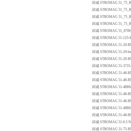
邱成 STROMAG 51_75_B
邱成 STROMAG 51_75_B
邱成 STROMAG 51_75_B
邱成 STROMAG 51_75_BM2
邱成 STROMAG 51_8700_
邱成 STROMAG 51-125-B
邱成 STROMAG 51-29-B
邱成 STROMAG 51-29-bm-
邱成 STROMAG 51-29-B
邱成 STROMAG 51-3735
邱成 STROMAG 51-48-BM1
邱成 STROMAG 51-48-B
邱成 STROMAG 51-48BM
邱成 STROMAG 51-48-B
邱成 STROMAG 51-48-BM-5
邱成 STROMAG 51-48B
邱成 STROMAG 51-48-B
邱成 STROMAG 51-6.5 N
邱成 STROMAG 51-75-BM0