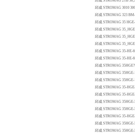
邱成 STROMAG 2TB 30;S
邱成 STROMAG 3010 300
邱成 STROMAG 323 BM-4
邱成 STROMAG 35 HGE-
邱成 STROMAG 35_HGE_49
邱成 STROMAG 35_HGE_49
邱成 STROMAG 35_HGE_
邱成 STROMAG 35-HE-69
邱成 STROMAG 35-HE-690
邱成 STROMAG 35HGE?853
邱成 STROMAG 35HGE-1
邱成 STROMAG 35HGE-180
邱成 STROMAG 35-HGE-
邱成 STROMAG 35-HGE-55
邱成 STROMAG 35HGE-5
邱成 STROMAG 35HGE-55
邱成 STROMAG 35-HGE-59
邱成 STROMAG 35HGE-5
邱成 STROMAG 35HGE-590F