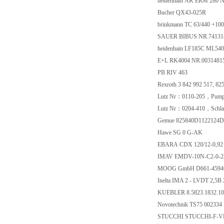
heidenhain AK ERM 2
Bucher QX43-025R
brinkmann TC 63/44
SAUER BIBUS NR.7
heidenhain LF185C ML5
E+L RK4004 NR.003
PB RIV 463
Rexroth 3 842 992 5
Lutz Nr：0110-205，P
Lutz Nr：0204-410，Sc
Gemue 825840D112
Hawe SG 0 G-AK
EBARA CDX 120/12
IMAV EMDV-10N-C2
MOOG GmbH D661-
Inelta IMA 2 - LVDT 
KUEBLER 8.5823.18
Novotechnik TS75 0
STUCCHI STUCCHI-F