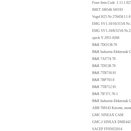
Fezer Item Code :1.11.
IMET 100546 SH19
Vogel H25 Nr:278458 
EMG SV1-10/16/315/6
EMG SV1-10/8/315/6
speck Y-2951.0266
B&R 7DO138.70
B&R Industrie-Elektr
B&R 7AI774.70
B&R 7DI138.70
B&R 7TB718.91
B&R 7BP703.0
B&R 7TB712.91
B&R 7IF371.70-1
B&R Industrie-Elektro
ABB 769143 Küvette,
GMC SINEAX CA
GMC-I SINEAX DM
SACEP FF0505201