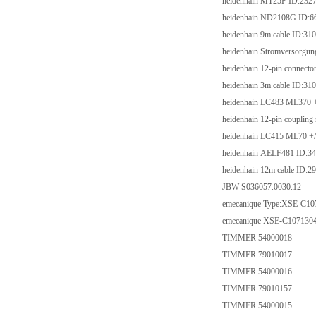
heidenhain MT25P ID
heidenhain ND2108G 
heidenhain 9m cable 
heidenhain Stromverso
heidenhain 12-pin conn
heidenhain 3m cable 
heidenhain LC483 ML
heidenhain 12-pin coup
heidenhain LC415 ML7
heidenhain AELF481 
heidenhain 12m cable 
JBW S036057.0030.
emecanique Type:XS
emecanique XSE-C1
TIMMER 5400001
TIMMER 7901001
TIMMER 5400001
TIMMER 7901015
TIMMER 5400001