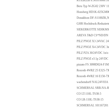
KUEBLER 8.3610.006
Beru Typ W-ZG02 23
Honsberg HD1K-02
Donaldson DF-S1100
GHR Hochdruck-Reduzi
SIEKERKOTTE SEHKM
AREVA T&D CS*ND/DN
PILZ PNOZ X3 24VAC 2
PILZ PNOZ X4 24VDC 
PILZ PZA 30/24VDC 1
PILZ PNOZ e3.1p 24
pizzato FS 3098D02
Rexroth 4WRZ 25 E32
Rexroth 4WRZ 16 E15
wachendorff NAL2
SCHMERSAL SRB-NA
CO LT-110L-TS38-
CO LR-110L-TS38-
SCHMERSAL 10116720