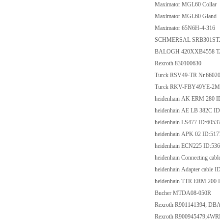
Maximator MGL60 Co
Maximator MGL60 G
Maximator 65N6H-4
SCHMERSAL SRB30
BALOGH 420XXB455
Rexroth 830100630
Turck RSV49-TR Nr.
Turck RKV-FBY49YE-
heidenhain AK ERM 2
heidenhain AE LB 382
heidenhain LS477 ID
heidenhain APK 02 I
heidenhain ECN225 I
heidenhain Connecting
heidenhain Adapter ca
heidenhain TTR ERM 
Bucher MTDA08-0
Rexroth R901141394;
Rexroth R900945479;