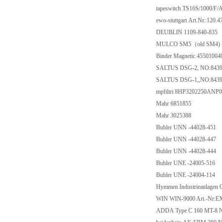
tapeswitch TS16S/1000
ewo-stuttgart Art.Nr.
DEUBLIN 1109-840
MULCO SM5（old 
Binder Magnetic 45501
SALTUS DSG-2, NO:
SALTUS DSG-1,,NO:
mpfiltri 8HP320225
Mahr 6851855
Mahr 3025388
Buhler UNN -44028
Buhler UNN -44028
Buhler UNN -44028
Buhler UNE -24005-
Buhler UNE -24004-
Hymmen Industrieanla
WIN WIN-9000 Art.-
ADDA Type C 160 MT