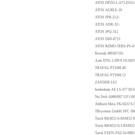
ATOS DPZO-L-673-
ATOS AGRLE-10
ATOS JPR-212/-
ATOS ADR-32/-
ATOS JPQ-312
ATOS DHI-0713
ATOS RZMO-TERS-P
Rexroth 490367101
Artis DTA-1-DP/S OC
TRAFAG PT100L4
TRAFAG PT100L1
ZANDER LS3
heidenhain AE LS 477 
Nu-Tech A080/007 G
Ahlborn Mess FKA022
TRsystems GmbH SPC-3
Turck RKM52-6-RSM
Turck RKM52-0,3-RS
Turck FXEN-XSG16-0