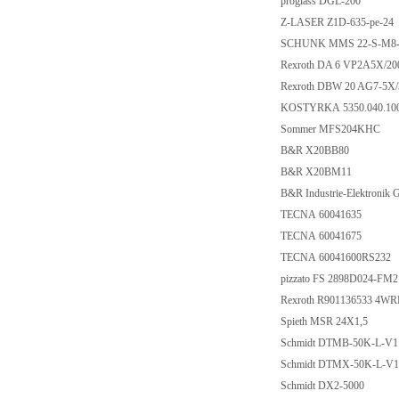
proglass DGL-200
Z-LASER Z1D-635-p
SCHUNK MMS 22-S-M
Rexroth DA 6 VP2A5
Rexroth DBW 20 AG7-
KOSTYRKA 5350.04
Sommer MFS204K
B&R X20BB80
B&R X20BM11
B&R Industrie-Elektr
TECNA 60041635
TECNA 60041675
TECNA 60041600R
pizzato FS 2898D02
Rexroth R901136533
Spieth MSR 24X1,
Schmidt DTMB-50K
Schmidt DTMX-50K-L
Schmidt DX2-5000