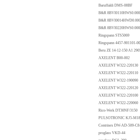
Baruffaldi DMS-08
B&R 8BVI0110HWS0.0
B&R 8BVI0014HWD0.
B&R 8BVI0220HWS0.
Ringspann STS506
Ringspann 4457-9011
Beru ZE 14-12-150 A
AXELENT B00-00
AXELENT W322-22
AXELENT W322-22
AXELENT W322-19
AXELENT W322-22
AXELENT W322-22
AXELENT W322-22
Rico-Werk DT30NF/
PULSOTRONIC KJ5
Contrinex DW-AD-50
proglass VKD-44