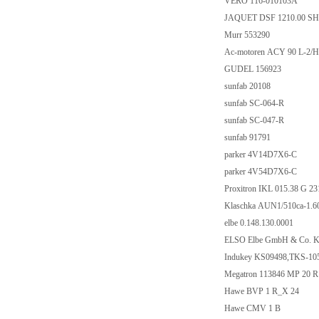
VERO 116-010103
JAQUET DSF 1210.00
Murr 553290
Ac-motoren ACY 90 L
GUDEL 156923
sunfab 20108
sunfab SC-064-R
sunfab SC-047-R
sunfab 91791
parker 4V14D7X6-
parker 4V54D7X6-
Proxitron IKL 015.38
Klaschka AUN1/510ca
elbe 0.148.130.0001
ELSO Elbe GmbH & Co
Indukey KS09498,TK
Megatron 113846 MP
Hawe BVP 1 R_X 2
Hawe CMV 1 B