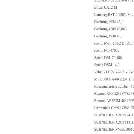
SIEMENS 6SL3916-
Binzel CAT2-M
Lumberg RST 5-228
Guehring 4934 48,1
Guehring 4209 10,0
Guehring 4930 48,1
roehm RWP-130/2-B 
roehm Nr.747059
Spieth DSL 70.100
Spieth DSM 14.2
Vahle VLF 220-2-951-12
MSE 800 GA4/KD25/
Roemann article numb
Rexroth R900523737?
Rexroth ABZMM100-1
Hydraulika GmbH ZBM 
SCHNEIDER XZCP1
SCHNEIDER XZCP1
SCHNEIDER VW3L