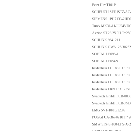
Peter Hirt T101P
SCHEUCH SFE ISTZ
SIEMENS 1PH7133-
Turck MK31-11-LI/24
Axzion ST.23.25.0H T
SCHUNK 9641211
SCHUNK GWA125/3
SOFTAL LP695-1
SOFTAL LP654N
heidenhain LC 183 I
heidenhain LC 183 I
heidenhain LC 183 I
heidenhain ERN 1331 7
Synotech GmbH PCB-
Synotech GmbH PCB
EMG SV1-10/16/12
POGGI CA-36746 RPP? 
SMW SIN-S-100-LPS-X