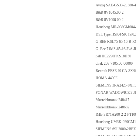
Aviteq SAE-GS33-2, 3
B&R 8V1045.00-2
B&R 8V1090.00-2
Honsberg MR-008G
DSL Type HSK/FSK 19/0
G-BEE KSL75-65-16
G. Bee 71MS-65-16-
pall HC2296FKS18
dirak 208-7105.00-0
Rexroth FESE 40 CA-
HOMA 4400E
SIEMENS 3RA2425-
PONAR WADOWICE 2U
Murrelektronik 2484
Murrelektronik 2486
IMB SR71A200-2-2-
Honsberg UM3K-02
SIEMENS 6SL3000-