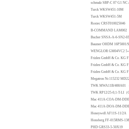
schmalz SBP-C 07 G1
Turck WKSW451-1
Turck WKSW451-
Roxtec CRST010025
B-COMMAND LAM
Bucher SNSA-A-6-S
Baumer OHDM 16P5
WENGLOR GM04VC
Frizlen GmbH & Co.
Frizlen GmbH & Co.
Frizlen GmbH & Co.
Megatron Nr.115232 
TWK MWA11B/400A
TWK RP12/25-0,1-
Mac 411A-COA-DM-
Mac 411A-DOA-DM-
Honeywell AF11S-1
Honsberg FF-015RMS
PHD GRS33-5-50X