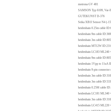
motrona GV 481
SAMSON Typ 6109, Va
GUTEKUNST D-3
Seika XB1I Sensor N4 (-
heidenhain 0.25m cabl
heidenhain 9m cable 
heidenhain 3m cable 
heidenhain MT12W ID
heidenhain LC183 ML2
heidenhain 9m cable 
heidenhain 1Vpp to 1
heidenhain 9-pin conne
heidenhain 3m cable 
heidenhain 3m cable 
heidenhain 0.25M cab
heidenhain LC181 ML3
heidenhain 3m cable 
heidenhain LC415 ML2