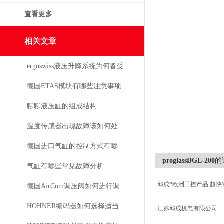
查看更多
相关文章
ergoswiss液压升降系统为何备受
青睐？
德国ETAS模块有哪些注意事项
聊聊液压缸的组成结构
温度传感器出现故障该如何处
理
德国进口气缸的控制方式有哪
proglassDGL-200
的
些？
气缸有哪些常见故障分析
邱成*欧洲工控产品 超快
德国AirCom调压阀如何进行调
压，一分钟了解！
HOHNER编码器如何选择适当
江苏邱成机电有限公司