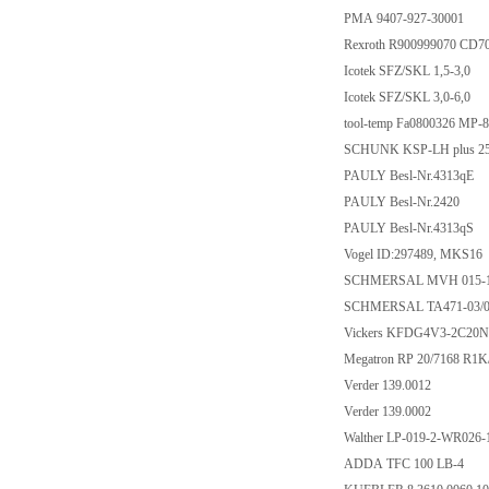
PMA 9407-927-300
Rexroth R900999070 
Icotek SFZ/SKL 1,5-
Icotek SFZ/SKL 3,0-
tool-temp Fa0800326
SCHUNK KSP-LH plu
PAULY Besl-Nr.431
PAULY Besl-Nr.24
PAULY Besl-Nr.431
Vogel ID:297489, 
SCHMERSAL MVH 01
SCHMERSAL TA471-03
Vickers KFDG4V3-2
Megatron RP 20/7168
Verder 139.0012
Verder 139.0002
Walther LP-019-2-WR
ADDA TFC 100 LB