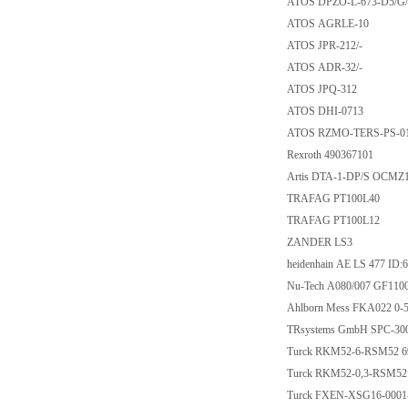
ATOS DPZO-L-673-
ATOS AGRLE-10
ATOS JPR-212/-
ATOS ADR-32/-
ATOS JPQ-312
ATOS DHI-0713
ATOS RZMO-TERS-P
Rexroth 490367101
Artis DTA-1-DP/S OC
TRAFAG PT100L4
TRAFAG PT100L1
ZANDER LS3
heidenhain AE LS 477 
Nu-Tech A080/007 G
Ahlborn Mess FKA022
TRsystems GmbH SPC-3
Turck RKM52-6-RSM
Turck RKM52-0,3-RS
Turck FXEN-XSG16-0