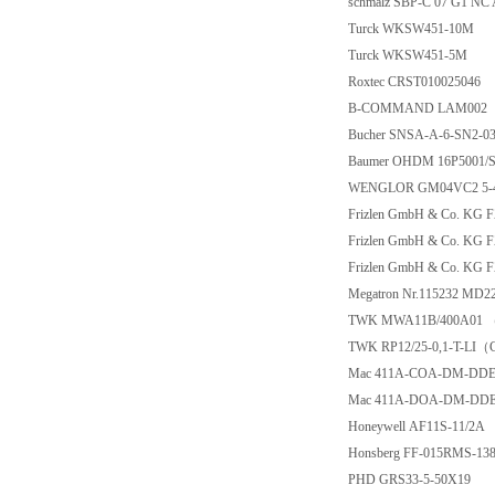
schmalz SBP-C 07 G1
Turck WKSW451-1
Turck WKSW451-
Roxtec CRST010025
B-COMMAND LAM
Bucher SNSA-A-6-S
Baumer OHDM 16P5
WENGLOR GM04VC
Frizlen GmbH & Co.
Frizlen GmbH & Co.
Frizlen GmbH & Co.
Megatron Nr.115232 
TWK MWA11B/400A
TWK RP12/25-0,1-
Mac 411A-COA-DM-
Mac 411A-DOA-DM-
Honeywell AF11S-1
Honsberg FF-015RMS
PHD GRS33-5-50X