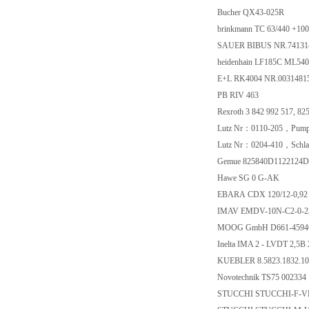
Bucher QX43-025R
brinkmann TC 63/44
SAUER BIBUS NR.7
heidenhain LF185C ML5
E+L RK4004 NR.003
PB RIV 463
Rexroth 3 842 992 5
Lutz Nr：0110-205，P
Lutz Nr：0204-410，Sc
Gemue 825840D112
Hawe SG 0 G-AK
EBARA CDX 120/12
IMAV EMDV-10N-C2
MOOG GmbH D661-
Inelta IMA 2 - LVDT 
KUEBLER 8.5823.18
Novotechnik TS75 0
STUCCHI STUCCHI-F