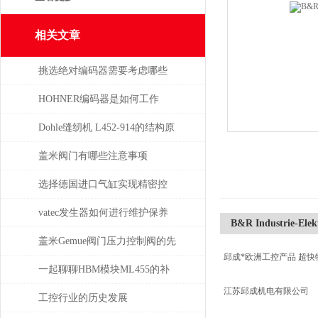
相关文章
挑选绝对编码器需要考虑哪些
问题
HOHNER编码器是如何工作
的，有哪些类型？
Dohle缝纫机 L452-914的结构原
理分析
盖米阀门有哪些注意事项
选择德国进口气缸实现精密控
制和动力传输
vatec发生器如何进行维护保养
B&R Industrie-Ele
盖米Gemue阀门压力控制阀的先
邱成*欧洲工控产品 超快
导式气动方案：如何用小块头
一起聊聊HBM模块ML455的补
江苏邱成机电有限公司
电磁阀驱动大执行器
偿问题
工控行业的历史发展