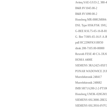
Aviteq SAE-GS33-2, 3
B&R 8V1045.00-2
B&R 8V1090.00-2
Honsberg MR-008G
DSL Type HSK/FSK 19/0
G-BEE KSL75-65-16
G. Bee 71MS-65-16-
pall HC2296FKS18
dirak 208-7105.00-0
Rexroth FESE 40 CA-
HOMA 4400E
SIEMENS 3RA2425-
PONAR WADOWICE 2U
Murrelektronik 2484
Murrelektronik 2486
IMB SR71A200-2-2-
Honsberg UM3K-02
SIEMENS 6SL3000-
SIEMENS 6SL3916-