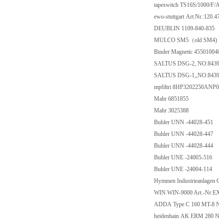
tapeswitch TS16S/1000
ewo-stuttgart Art.Nr.
DEUBLIN 1109-840
MULCO SM5（old 
Binder Magnetic 45501
SALTUS DSG-2, NO:
SALTUS DSG-1,,NO:
mpfiltri 8HP320225
Mahr 6851855
Mahr 3025388
Buhler UNN -44028
Buhler UNN -44028
Buhler UNN -44028
Buhler UNE -24005-
Buhler UNE -24004-
Hymmen Industrieanla
WIN WIN-9000 Art.-
ADDA Type C 160 MT
heidenhain AK ERM 2