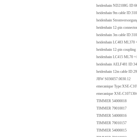
heidenhain ND2108G 
heidenhain 9m cable 
heidenhain Stromverso
heidenhain 12-pin conn
heidenhain 3m cable 
heidenhain LC483 ML
heidenhain 12-pin coup
heidenhain LC415 ML7
heidenhain AELF481 
heidenhain 12m cable 
JBW S036057.0030.
emecanique Type:XS
emecanique XSE-C1
TIMMER 5400001
TIMMER 7901001
TIMMER 5400001
TIMMER 7901015
TIMMER 5400001