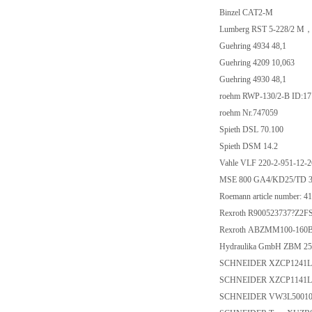
Binzel CAT2-M
Lumberg RST 5-228
Guehring 4934 48,1
Guehring 4209 10,0
Guehring 4930 48,1
roehm RWP-130/2-B 
roehm Nr.747059
Spieth DSL 70.100
Spieth DSM 14.2
Vahle VLF 220-2-951-12
MSE 800 GA4/KD25/
Roemann article numb
Rexroth R900523737?
Rexroth ABZMM100-1
Hydraulika GmbH ZBM 
SCHNEIDER XZCP1
SCHNEIDER XZCP1
SCHNEIDER VW3L