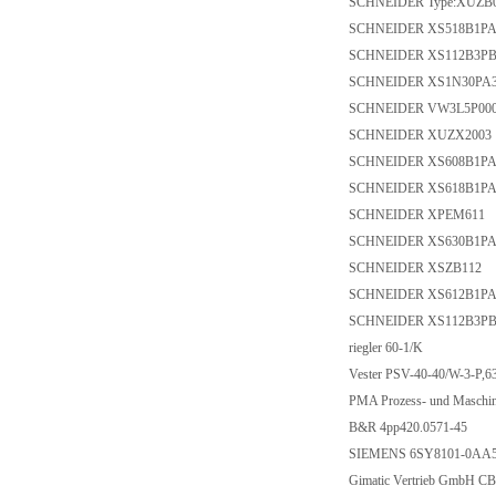
SCHNEIDER Type:
SCHNEIDER XS518
SCHNEIDER XS112
SCHNEIDER XS1N3
SCHNEIDER VW3L
SCHNEIDER XUZX
SCHNEIDER XS608
SCHNEIDER XS618
SCHNEIDER XPEM
SCHNEIDER XS630
SCHNEIDER XSZB
SCHNEIDER XS612
SCHNEIDER XS112
riegler 60-1/K
Vester PSV-40-40/W-3
PMA Prozess- und Masc
B&R 4pp420.0571-
SIEMENS 6SY8101
Gimatic Vertrieb Gm