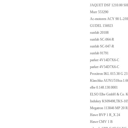
JAQUET DSF 1210.00
Murr 553290
Ac-motoren ACY 90 L
GUDEL 156923
sunfab 20108
sunfab SC-064-R
sunfab SC-047-R
sunfab 91791
parker 4V14D7X6-
parker 4V54D7X6-
Proxitron IKL 015.38
Klaschka AUN1/510ca
elbe 0.148.130.0001
ELSO Elbe GmbH & Co
Indukey KS09498,TK
Megatron 113846 MP
Hawe BVP 1 R_X 2
Hawe CMV 1 B