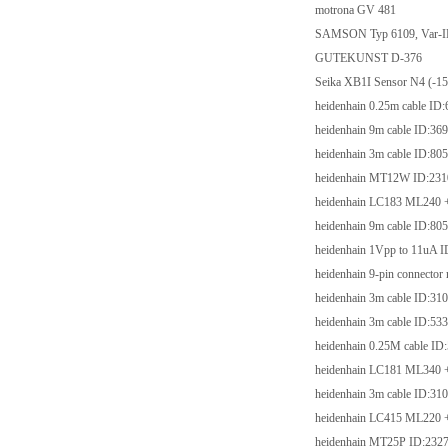
motrona GV 481
SAMSON Typ 6109, Va
GUTEKUNST D-3
Seika XB1I Sensor N4 (-
heidenhain 0.25m cabl
heidenhain 9m cable 
heidenhain 3m cable 
heidenhain MT12W ID
heidenhain LC183 ML2
heidenhain 9m cable 
heidenhain 1Vpp to 1
heidenhain 9-pin conne
heidenhain 3m cable 
heidenhain 3m cable 
heidenhain 0.25M cab
heidenhain LC181 ML3
heidenhain 3m cable 
heidenhain LC415 ML2
heidenhain MT25P ID