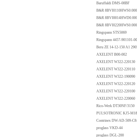
Baruffaldi DMS-08
B&R 8BVI0110HWS0.0
B&R 8BVI0014HWD0.
B&R 8BVI0220HWS0.
Ringspann STS506
Ringspann 4457-9011
Beru ZE 14-12-150 A
AXELENT B00-00
AXELENT W322-22
AXELENT W322-22
AXELENT W322-19
AXELENT W322-22
AXELENT W322-22
AXELENT W322-22
Rico-Werk DT30NF/
PULSOTRONIC KJ5
Contrinex DW-AD-50
proglass VKD-44
proglass DGL-200