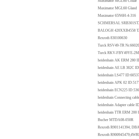
Maximator MGL60 Co
Maximator MGL60 G
Maximator 65N6H-4
SCHMERSAL SRB30
BALOGH 420XXB455
Rexroth 830100630
Turck RSV49-TR Nr.
Turck RKV-FBY49YE-
heidenhain AK ERM 2
heidenhain AE LB 382
heidenhain LS477 ID
heidenhain APK 02 I
heidenhain ECN225 I
heidenhain Connecting
heidenhain Adapter ca
heidenhain TTR ERM 
Bucher MTDA08-0
Rexroth R901141394;
Rexroth R900945479;