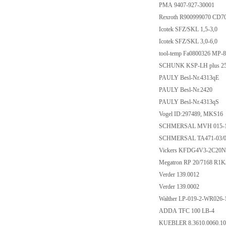
PMA 9407-927-300
Rexroth R900999070 
Icotek SFZ/SKL 1,5-
Icotek SFZ/SKL 3,0-
tool-temp Fa0800326
SCHUNK KSP-LH plu
PAULY Besl-Nr.431
PAULY Besl-Nr.24
PAULY Besl-Nr.431
Vogel ID:297489, 
SCHMERSAL MVH 01
SCHMERSAL TA471-03
Vickers KFDG4V3-2
Megatron RP 20/7168
Verder 139.0012
Verder 139.0002
Walther LP-019-2-WR
ADDA TFC 100 LB
KUEBLER 8.3610.006