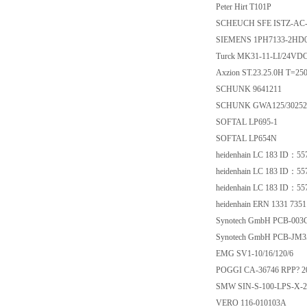
Peter Hirt T101P
SCHEUCH SFE ISTZ
SIEMENS 1PH7133-
Turck MK31-11-LI/24
Axzion ST.23.25.0H T
SCHUNK 9641211
SCHUNK GWA125/3
SOFTAL LP695-1
SOFTAL LP654N
heidenhain LC 183 I
heidenhain LC 183 I
heidenhain LC 183 I
heidenhain ERN 1331 7
Synotech GmbH PCB-
Synotech GmbH PCB
EMG SV1-10/16/12
POGGI CA-36746 RPP? 
SMW SIN-S-100-LPS-X
VERO 116-010103