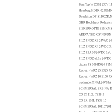
Beru Typ W-ZG02 23
Honsberg HD1K-02
Donaldson DF-S1100
GHR Hochdruck-Reduzi
SIEKERKOTTE SEHKM
AREVA T&D CS*ND/DN
PILZ PNOZ X3 24VAC 2
PILZ PNOZ X4 24VDC 
PILZ PZA 30/24VDC 1
PILZ PNOZ e3.1p 24
pizzato FS 3098D02
Rexroth 4WRZ 25 E32
Rexroth 4WRZ 16 E15
wachendorff NAL2
SCHMERSAL SRB-NA
CO LT-110L-TS38-
CO LR-110L-TS38-
SCHMERSAL 10116720