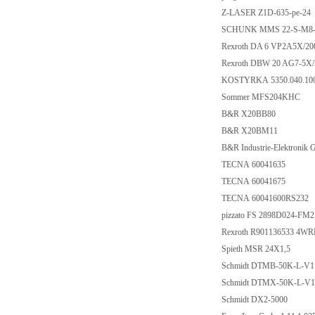
Z-LASER Z1D-635-p
SCHUNK MMS 22-S-M
Rexroth DA 6 VP2A5
Rexroth DBW 20 AG7-
KOSTYRKA 5350.04
Sommer MFS204K
B&R X20BB80
B&R X20BM11
B&R Industrie-Elektr
TECNA 60041635
TECNA 60041675
TECNA 60041600R
pizzato FS 2898D02
Rexroth R901136533
Spieth MSR 24X1,
Schmidt DTMB-50K
Schmidt DTMX-50K-L
Schmidt DX2-5000