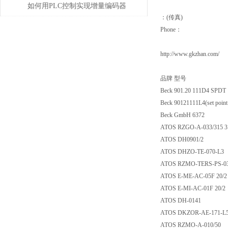
如何用PLC控制实现增量编码器
：(传真)
的定位功能？
Phone：
http://www.gkzhan.com/
品牌 型号
Beck 901.20 111D4
Beck 90121111L4(set point 
Beck GmbH 6372
ATOS RZGO-A-033/
ATOS DH0901/2
ATOS DHZO-TE-07
ATOS RZMO-TERS-PS
ATOS E-ME-AC-05F
ATOS E-MI-AC-01F 
ATOS DH-0141
ATOS DKZOR-AE-17
ATOS RZMO-A-010