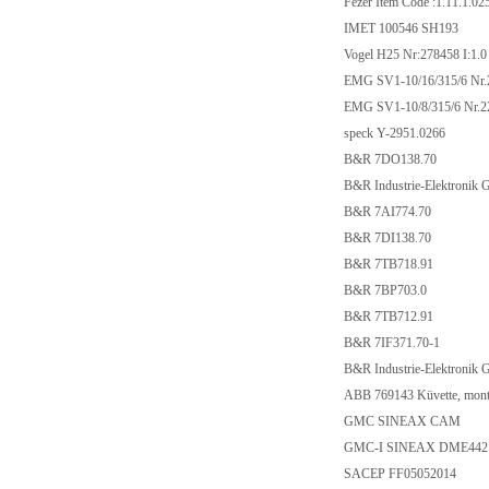
Fezer Item Code :1.11.
IMET 100546 SH19
Vogel H25 Nr:278458 
EMG SV1-10/16/315/6
EMG SV1-10/8/315/6
speck Y-2951.0266
B&R 7DO138.70
B&R Industrie-Elektr
B&R 7AI774.70
B&R 7DI138.70
B&R 7TB718.91
B&R 7BP703.0
B&R 7TB712.91
B&R 7IF371.70-1
B&R Industrie-Elektro
ABB 769143 Küvette,
GMC SINEAX CA
GMC-I SINEAX DM
SACEP FF0505201