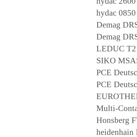
hydac 260
hydac 085
Demag DRS
Demag DRS
LEDUC T2 -
SIKO MSA5
PCE Deutsc
PCE Deuts
EUROTHERM
Multi-Conta
Honsberg 
heidenhain