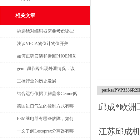
相关文章
挑选绝对编码器需要考虑哪些
问题
浅谈VEGA物位计物位开关
如何正确安装和拆卸PHOENIX
菲尼克斯连接器？
gemu调节阀出现外泄情况，该
如何处理
工控行业的历史发展
parkerPVP3336R2
结合运行依据了解盖米Gemue阀
邱成*欧洲
门
德国进口气缸的控制方式有哪
些？
FSM继电器有哪些故障，如何
江苏邱成
解决
一文了解Lestoprex分离器有哪