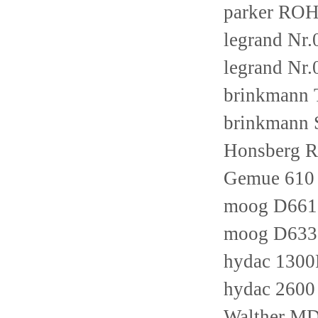
parker ROH
legrand Nr
legrand Nr
brinkmann 
brinkmann
Honsberg
Gemue 610
moog D661
moog D633
hydac 130
hydac 260
Walther MD