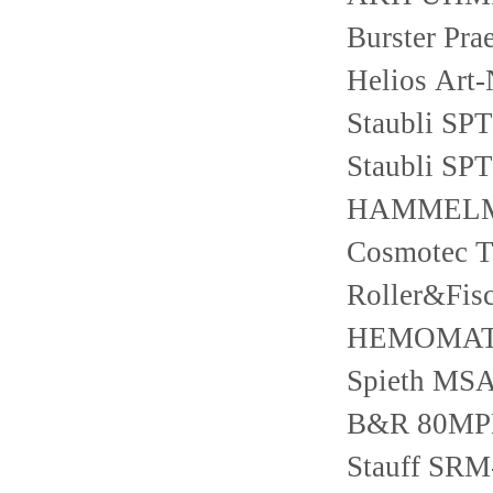
Burster Pr
Helios Ar
Staubli SP
Staubli SP
HAMMELMA
Cosmotec 
Roller&Fis
HEMOMATI
Spieth MSA
B&R 80MPD
Stauff SR