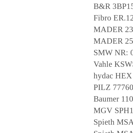
B&R 3BP15
Fibro ER.12
MADER 23
MADER 25
SMW NR: 
Vahle KSWS
hydac HEX
PILZ 7776
Baumer 1
MGV SPH1
Spieth MS