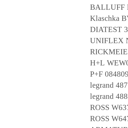
BALLUFF 
Klaschka 
DIATEST 3
UNIFLEX N
RICKMEIER
H+L WEW0
P+F 08480
legrand 48
legrand 48
ROSS W63
ROSS W64