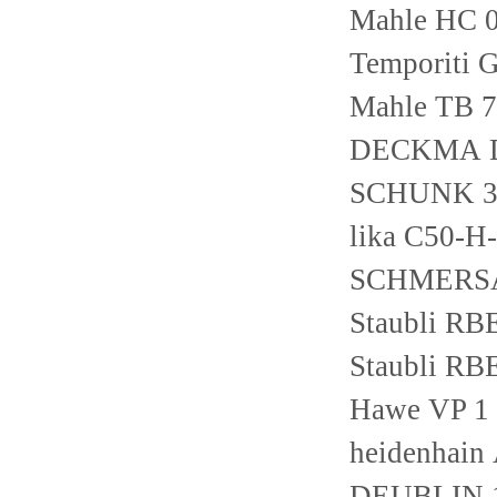
Mahle HC 0
Temporiti 
Mahle TB 
DECKMA Di
SCHUNK 3
lika C50-
SCHMERSA
Staubli RB
Staubli RB
Hawe VP 1 
heidenhain
DEUBLIN 1