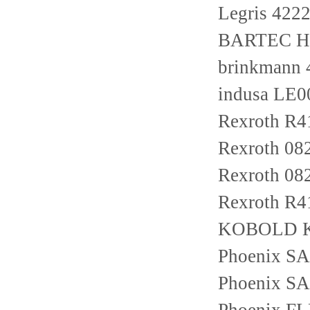
Legris 4222
BARTEC Ho
brinkmann
indusa LE0
Rexroth R
Rexroth 08
Rexroth 0
Rexroth R4
KOBOLD K
Phoenix S
Phoenix S