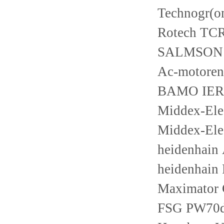
Technogr(
Rotech T
SALMSON H
Ac-motoren
BAMO IER
Middex-El
Middex-El
heidenhain
heidenhain
Maximator
FSG PW70d