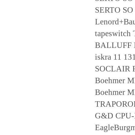
SERTO SO 
Lenord+Ba
tapeswitch
BALLUFF B
iskra 11 1
SOCLAIR 
Boehmer M
Boehmer M
TRAPOROL
G&D CPU-P
EagleBurg