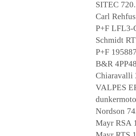
SITEC 720.
Carl Rehf
P+F LFL3
Schmidt R
P+F 1958
B&R 4PP48
Chiaravall
VALPES E
dunkermot
Nordson 7
Mayr RSA 1
Mayr RTS 1