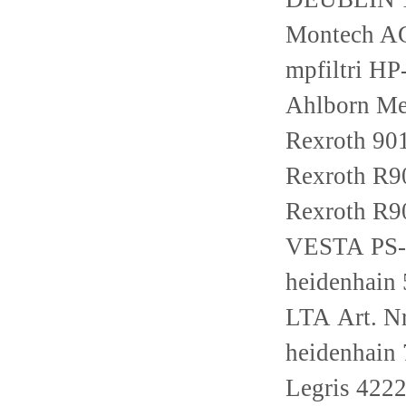
Montech A
mpfiltri H
Ahlborn Me
Rexroth 9
Rexroth R
Rexroth R
VESTA PS-
heidenhain
LTA Art. N
heidenhain
Legris 4222