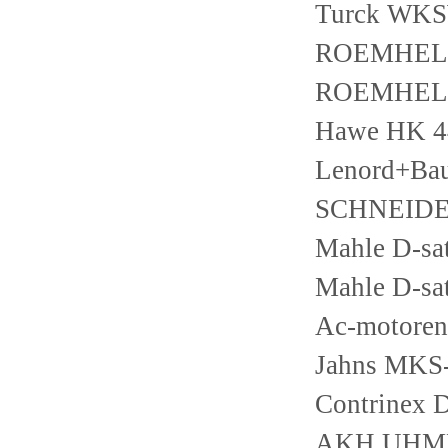
Turck WK
ROEMHELD
ROEMHELD
Hawe HK 44
Lenord+Ba
SCHNEIDE
Mahle D-sa
Mahle D-sa
Ac-motoren
Jahns MKS
Contrinex
AKH UHMF 