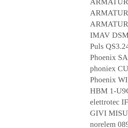
ARMATURE
ARMATURE
ARMATURE
IMAV DSM
Puls QS3.2
Phoenix SA
phoniex C
Phoenix W
HBM 1-U9
elettrotec
GIVI MIS
norelem 0