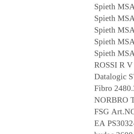
Spieth MS
Spieth MS
Spieth MS
Spieth MS
Spieth MS
ROSSI R V
Datalogic 
Fibro 2480
NORBRO TY
FSG Art.N
EA PS3032