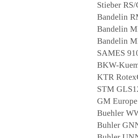
Stieber RS/
Bandelin 
Bandelin 
Bandelin 
SAMES 910
BKW-Kuema
KTR Rotex
STM GLS1
GM Europe
Buehler 
Buhler GN
Buhler UNN