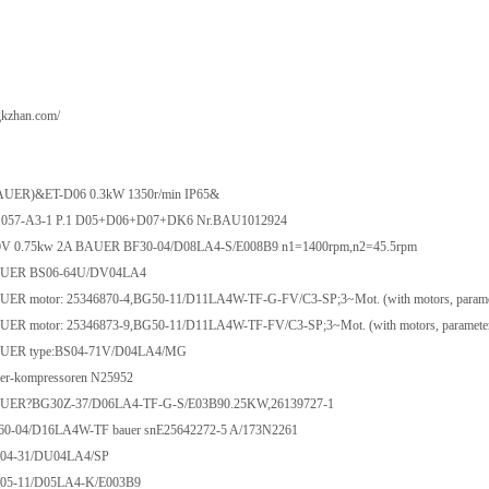
gkzhan.com/
UER)&ET-D06 0.3kW 1350r/min IP65&
057-A3-1 P.1 D05+D06+D07+DK6 Nr.BAU1012924
V 0.75kw 2A BAUER BF30-04/D08LA4-S/E008B9 n1=1400rpm,n2=45.5rpm
UER BS06-64U/DV04LA4
R motor: 25346870-4,BG50-11/D11LA4W-TF-G-FV/C3-SP;3~Mot. (with motors, parame
R motor: 25346873-9,BG50-11/D11LA4W-TF-FV/C3-SP;3~Mot. (with motors, parameter
ER type:BS04-71V/D04LA4/MG
r-kompressoren N25952
ER?BG30Z-37/D06LA4-TF-G-S/E03B90.25KW,26139727-1
-04/D16LA4W-TF bauer snE25642272-5 A/173N2261
4-31/DU04LA4/SP
5-11/D05LA4-K/E003B9