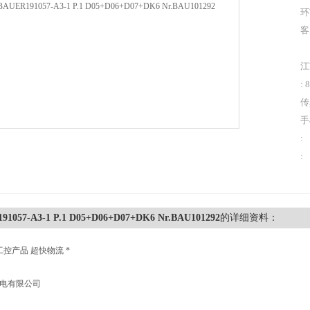
环
客
江
: 
传
手
:
:
91057-A3-1 P.1 D05+D06+D07+DK6 Nr.BAU101292
的详细资料：
工控产品 超快物流 *
机电有限公司