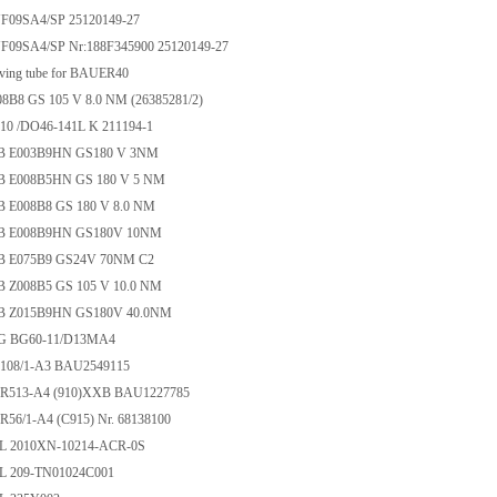
09SA4/SP 25120149-27
09SA4/SP Nr:188F345900 25120149-27
ing tube for BAUER40
B8 GS 105 V 8.0 NM (26385281/2)
0 /DO46-141L K 211194-1
B E003B9HN GS180 V 3NM
 E008B5HN GS 180 V 5 NM
 E008B8 GS 180 V 8.0 NM
B E008B9HN GS180V 10NM
 E075B9 GS24V 70NM C2
 Z008B5 GS 105 V 10.0 NM
 Z015B9HN GS180V 40.0NM
G BG60-11/D13MA4
08/1-A3 BAU2549115
513-A4 (910)XXB BAU1227785
6/1-A4 (C915) Nr. 68138100
 2010XN-10214-ACR-0S
 209-TN01024C001