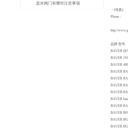
盖米阀门有哪些注意事项
：(传真)
Phone：
http://www.
品牌 型号
BAUER (BA
BAUER 191
BAUER 400
BAUER BA
BAUER BAUE
BAUER BAUE
BAUER BAU
BAUER baue
BAUER BAU
BAUER BF60
BAUER BG0
BAUER BG0