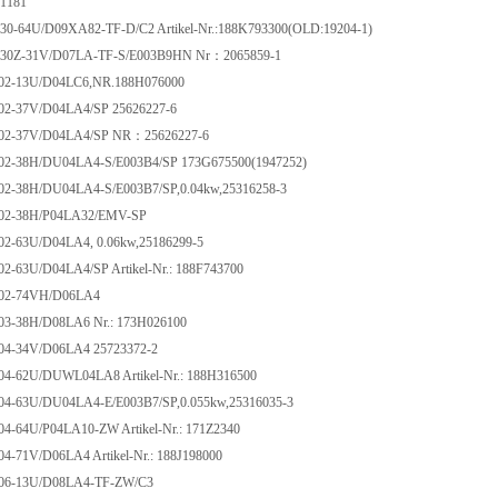
1181
-64U/D09XA82-TF-D/C2 Artikel-Nr.:188K793300(OLD:19204-1)
0Z-31V/D07LA-TF-S/E003B9HN Nr：2065859-1
2-13U/D04LC6,NR.188H076000
2-37V/D04LA4/SP 25626227-6
2-37V/D04LA4/SP NR：25626227-6
2-38H/DU04LA4-S/E003B4/SP 173G675500(1947252)
2-38H/DU04LA4-S/E003B7/SP,0.04kw,25316258-3
2-38H/P04LA32/EMV-SP
-63U/D04LA4, 0.06kw,25186299-5
-63U/D04LA4/SP Artikel-Nr.: 188F743700
02-74VH/D06LA4
3-38H/D08LA6 Nr.: 173H026100
4-34V/D06LA4 25723372-2
-62U/DUWL04LA8 Artikel-Nr.: 188H316500
4-63U/DU04LA4-E/E003B7/SP,0.055kw,25316035-3
-64U/P04LA10-ZW Artikel-Nr.: 171Z2340
-71V/D06LA4 Artikel-Nr.: 188J198000
6-13U/D08LA4-TF-ZW/C3