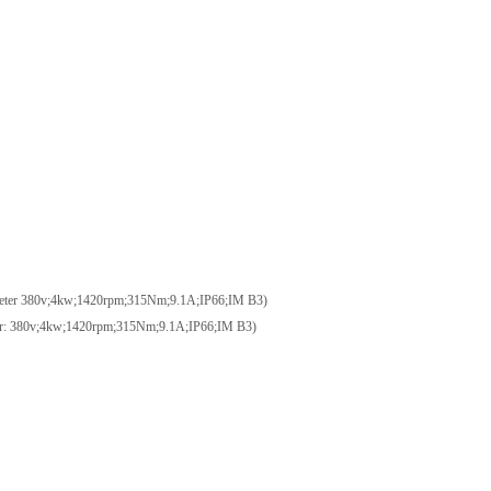
ter 380v;4kw;1420rpm;315Nm;9.1A;IP66;IM B3)
: 380v;4kw;1420rpm;315Nm;9.1A;IP66;IM B3)