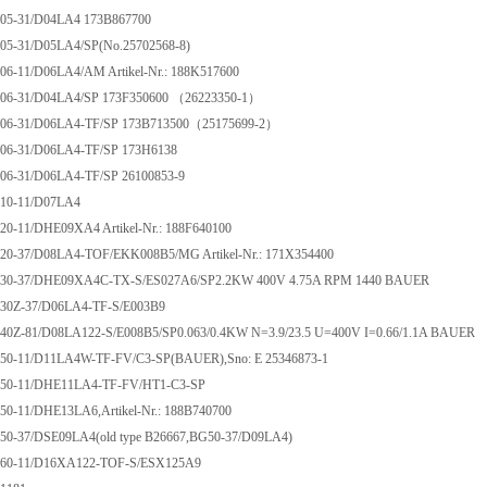
5-31/D04LA4 173B867700
5-31/D05LA4/SP(No.25702568-8)
-11/D06LA4/AM Artikel-Nr.: 188K517600
6-31/D04LA4/SP 173F350600 （26223350-1）
6-31/D06LA4-TF/SP 173B713500（25175699-2）
6-31/D06LA4-TF/SP 173H6138
6-31/D06LA4-TF/SP 26100853-9
0-11/D07LA4
-11/DHE09XA4 Artikel-Nr.: 188F640100
0-37/D08LA4-TOF/EKK008B5/MG Artikel-Nr.: 171X354400
0-37/DHE09XA4C-TX-S/ES027A6/SP2.2KW 400V 4.75A RPM 1440 BAUER
0Z-37/D06LA4-TF-S/E003B9
Z-81/D08LA122-S/E008B5/SP0.063/0.4KW N=3.9/23.5 U=400V I=0.66/1.1A BAUER
0-11/D11LA4W-TF-FV/C3-SP(BAUER),Sno: E 25346873-1
0-11/DHE11LA4-TF-FV/HT1-C3-SP
-11/DHE13LA6,Artikel-Nr.: 188B740700
0-37/DSE09LA4(old type B26667,BG50-37/D09LA4)
0-11/D16XA122-TOF-S/ESX125A9