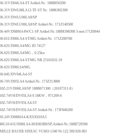
-31V/D04LA4-ST Artikel-Nr.: 188B850200
6-31V/DWL08LA12-TF-ST Nr.: 188K992300
06-31V/DWLU06LA8/SP
-31V/DWLU06LA8/SP Artikel-Nr.: 171Z140500
-44V/D08MA4W/C1-SP Artikel-Nr.:188M398300 3-mot:171Z6944
-61U/D06LA4-ST/MG Artikel-Nr.: 171Z200700
6-62U/D06LA4/MG ID.74127
06-62U/D06LA4/MG，0.25kw
6-62U/D06LA4-ST/MG NR.25101032-19
06-62U/D06LS4/MG
6-64U/DV04LA4-ST
-74V/D05LA4 Artikel-Nr.: 173Z313800
0Z-21V/D06LA8/SP 188B071300（26107311-8）
0Z-74VH/DV05LA4 0.18KW，971269-6
10Z-74VH/DV05LA4-ST
Z-74VH/DV05LA4-ST Artikel-Nr.: 173F846200
20-24V/D08MA4-K/ESX010A5
G10-61U/D06LA4-M/E003B9/SP,Artikel-Nr.:188B729500
ILLE BAUER SINEAC VC603-1340 Nr:122.569.926.001