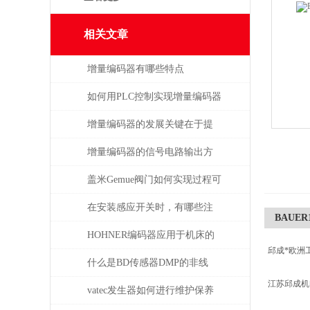
相关文章
增量编码器有哪些特点
如何用PLC控制实现增量编码器
的定位功能？
增量编码器的发展关键在于提
升质量
增量编码器的信号电路输出方
式
盖米Gemue阀门如何实现过程可
视化与远程监控？
在安装感应开关时，有哪些注
BAUER1
意事项？
HOHNER编码器应用于机床的
邱成*欧洲
位移测量和主轴控制
什么是BD传感器DMP的非线
江苏邱成
性，怎么产生的？
vatec发生器如何进行维护保养