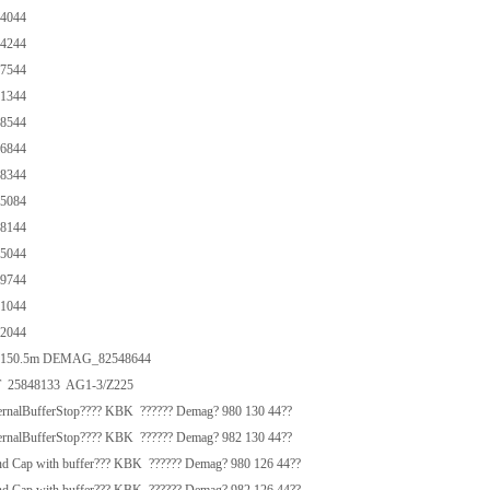
4044
4244
7544
1344
8544
6844
8344
5084
8144
5044
9744
1044
2044
150.5m DEMAG_82548644
 25848133 AG1-3/Z225
ernalBufferStop???? KBK ?????? Demag? 980 130 44??
ernalBufferStop???? KBK ?????? Demag? 982 130 44??
d Cap with buffer??? KBK ?????? Demag? 980 126 44??