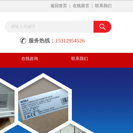
返回首页
|
在线留言
|
联系我们
服务热线：
15312954526
在线咨询
联系我们