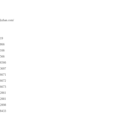
gkzhan.com/
19
866
166
566
6566
3697
6671
6672
6673
2861
2881
2898
8433