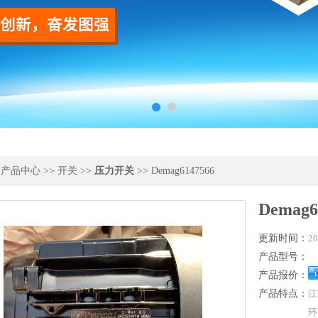
>
产品中心
>>
开关
>>
压力开关
>> Demag6147566
Demag6
更新时间：
20
产品型号：
产品报价：
产品特点：
江
环