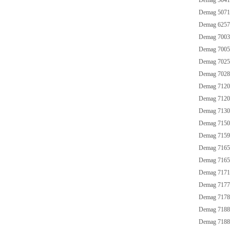
Demag 5041
Demag 5071
Demag 6257
Demag 7003
Demag 7005
Demag 7025
Demag 7028
Demag 7120
Demag 7120
Demag 7130
Demag 7150
Demag 7159
Demag 7165
Demag 7165
Demag 7171
Demag 7177
Demag 7178
Demag 7188
Demag 7188