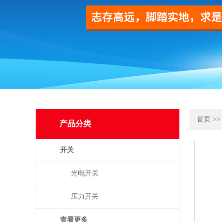
首页
>
产品分类
开关
光电开关
压力开关
查看更多