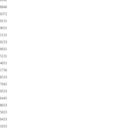
8102
8846
0372
9131
9031
1131
0233
0031
5131
4031
1756
8533
7045
9533
6445
8033
5033
0433
1033