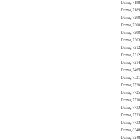
Demag 7188
Demag 7189
Demag 7200
Demag 7200
Demag 7200
Demag 7203
Demag 7212
Demag 7212
Demag 7214
Demag 7465
Demag 7521
Demag 7720
Demag 7725
Demag 7730
Demag 7733
Demag 7733
Demag 7733
Demag 8248
Demag 8248