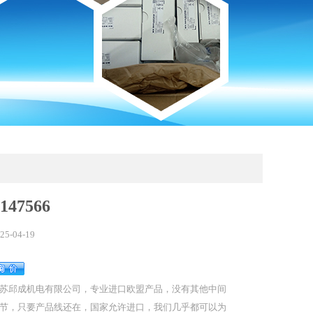
147566
25-04-19
苏邱成机电有限公司，专业进口欧盟产品，没有其他中间
节，只要产品线还在，国家允许进口，我们几乎都可以为