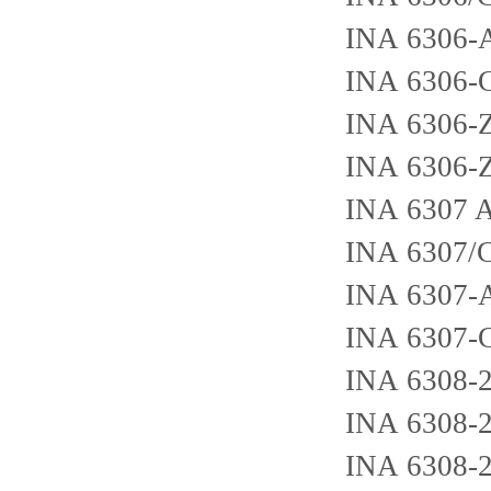
INA 6306-
INA 6306-
INA 6306-
INA 6306-
INA 6307 
INA 6307/
INA 6307-
INA 6307-
INA 6308-
INA 6308-
INA 6308-