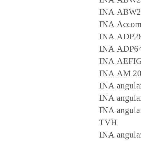
INA ABW25
INA Accom
INA ADP2
INA ADP6
INA AEFI
INA AM 2
INA angula
INA angula
INA angula
TVH
INA angula