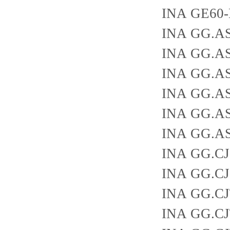
INA GE60
INA GG.A
INA GG.A
INA GG.A
INA GG.A
INA GG.A
INA GG.A
INA GG.CJ
INA GG.CJ
INA GG.CJ
INA GG.CJ