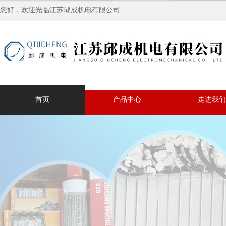
您好，欢迎光临江苏邱成机电有限公司
首页
产品中心
走进我们