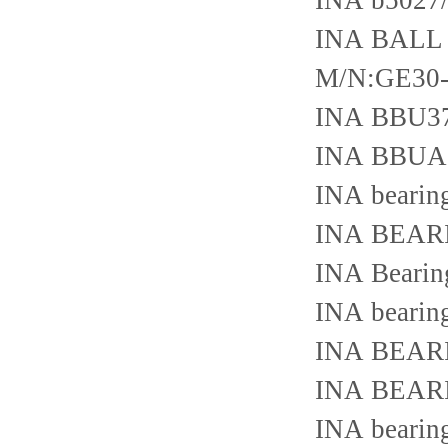
INA b5027/
INA BALL
M/N:GE30
INA BBU3
INA BBUA 
INA bearin
INA BEARI
INA Beari
INA bearin
INA BEARI
INA BEARI
INA bearin