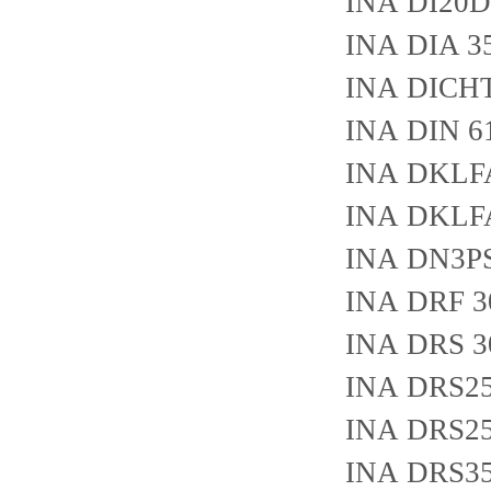
INA DI20
INA DIA 3
INA DICH
INA DIN 6
INA DKLF
INA DKLF
INA DN3PS
INA DRF 3
INA DRS 3
INA DRS2
INA DRS2
INA DRS3