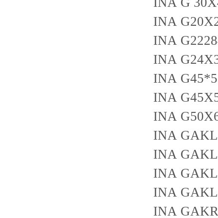
INA G 30
INA G20X
INA G2228
INA G24X3
INA G45*5
INA G45X
INA G50X62
INA GAKL
INA GAKL
INA GAKL
INA GAKL2
INA GAKR