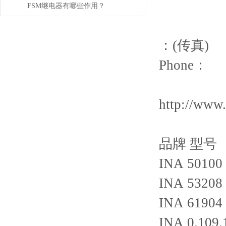
位移测量和主轴控制
FSM继电器有哪些作用？
：(传真)
Phone：
http://www
品牌 型号
INA 50100
INA 53208
INA 61904
INA 0.109