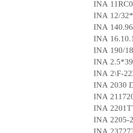
INA 11RC0
INA 12/32
INA 140.96
INA 16.10.
INA 190/18
INA 2.5*39
INA 2\F-2
INA 2030 
INA 21172
INA 2201
INA 2205-
INA 237273