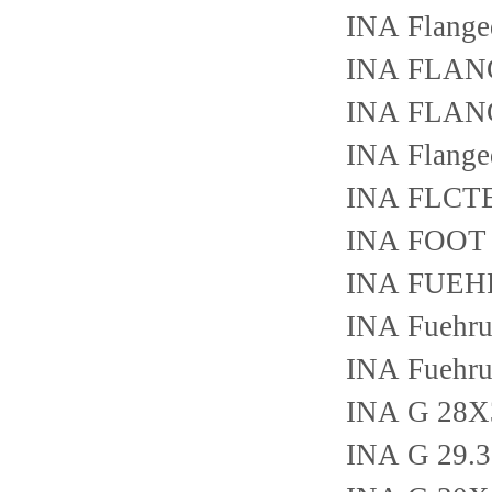
INA Flange
INA FLAN
INA FLAN
INA Flanged
INA FLCT
INA FOOT
INA FUEHR 
INA Fuehru
INA Fuehr
INA G 28
INA G 29.3