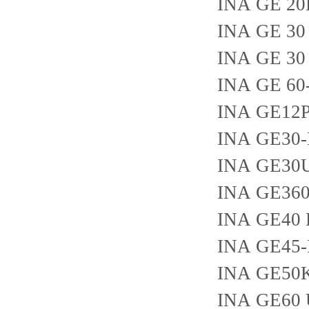
INA GE 20
INA GE 30
INA GE 30
INA GE 60
INA GE12
INA GE30
INA GE30
INA GE36
INA GE40 
INA GE45-F
INA GE50
INA GE60