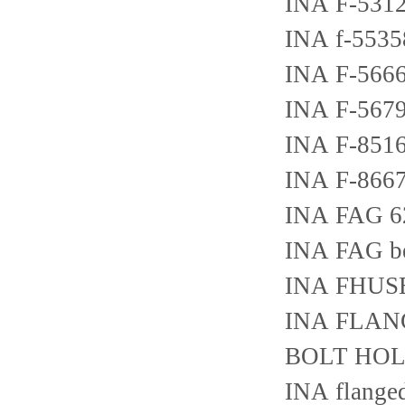
INA F-5312
INA f-5535
INA F-566
INA F-567
INA F-851
INA F-866
INA FAG 6
INA FAG be
INA FHUS
INA FLANG
BOLT HOL
INA flange