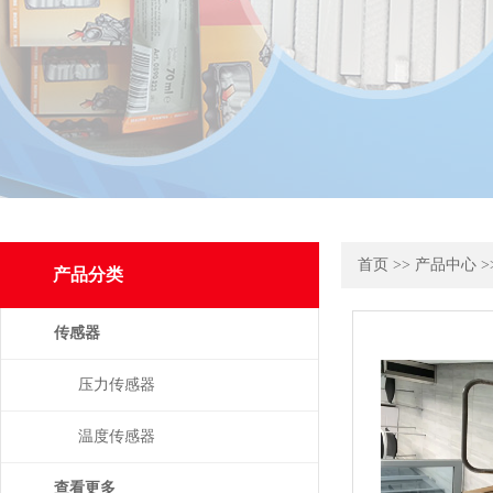
首页
>>
产品中心
>
产品分类
传感器
压力传感器
温度传感器
查看更多