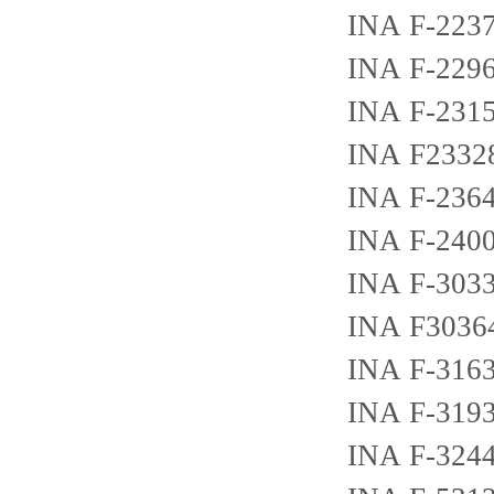
INA F-2237
INA F-229
INA F-2315
INA F2332
INA F-23
INA F-240
INA F-30
INA F3036
INA F-316
INA F-319
INA F-324