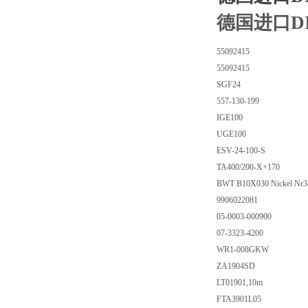
德国进口DI
55092415
55092415
SGF24
557-130-199
IGE100
UGE100
ESV-24-100-S
TA400/200-X+170
BWT B10X030 Nickel Nr
9906022081
05-0003-000900
07-3323-4200
WR1-008GKW
ZA1904SD
LT01901,10m
FTA3901L05