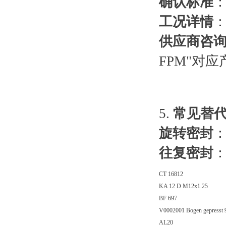
确认标准
：
工况详情
供应商咨
FPM"对
5.
常见替
旋转密封
：
往复密封
：
CT 16812
KA 12 D M12x1.25
BF 697
V0002001 Bogen gepresst 
AL20