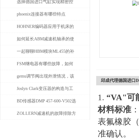
选择德国进口气缸实现精密控
制和动力传输
phoenix连接器有哪些特点
HOHNER编码器应用于机床的
位移测量和主轴控制
如何延长ABM减速机轴承的使
用寿命
一起聊聊HBM模块ML455的补
偿问题
FSM继电器有哪些故障，如何
解决
gemu调节阀出现外泄情况，该
邱成代理德国进口DIC
如何处理
Joslyn Clark变压器的构造与工
1.
“VA"
作原理
BD传感器DMP 457-600-V502选
材料标准
：
择使用注意事项
ZOLLERN减速机的故障排除方
表氟橡胶（
法有哪些
准确认。