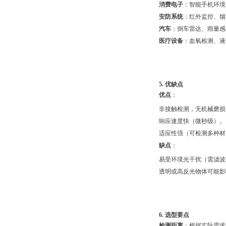
消费电子
：智能手机环境
安防系统
：红外监控、烟
汽车
：倒车雷达、雨量感
医疗设备
：血氧检测、液
5. 优缺点
优点
：
非接触检测，无机械磨损
响应速度快（微秒级）。
适应性强（可检测多种材
缺点
：
易受环境光干扰（需滤波
透明或高反光物体可能影
6. 选型要点
检测距离
：根据实际需求