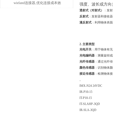
问题？
wieland连接器,优化连接成本效
强度、波长或方向
透射式（对射式）
：发射
益
反射式
：发射器和接收器
漫反射式
：利用物体表面
2. 主要类型
光电开关
：用于物体有无
光电编码器
：测量旋转或
光纤传感器
：通过光纤传
颜色传感器
：识别物体颜
接近传感器
：检测物体接
。
IMX-N24 24VDC
IR-P10-15
IT-P10-15
IT-SLAHP-3QD
IR-SLA-3QD