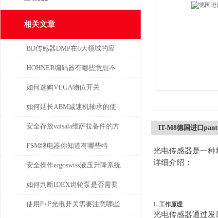
相关文章
BD传感器DMP在6大领域的应
用分析
HOHNER编码器有哪些意想不
到的应用
如何选购VEGA物位开关
如何延长ABM减速机轴承的使
用寿命
安全存放vaisala维萨拉备件的方
IT-M8德国进口pant
法，赶紧收藏！
FSM继电器你知道有哪些特
光电传感器是一种
详细介绍：
点？
安全操作ergoswiss液压升降系统
的规程
如何判断IDEX齿轮泵是否需要
维修或更换部件？
使用P+F光电开关需要注意哪些
1. 工作原理
光电传感器通过发