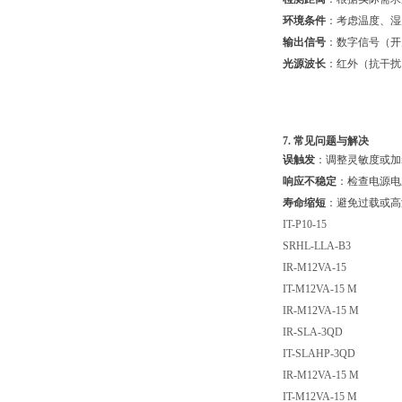
环境条件
：考虑温度、湿
输出信号
：数字信号（开
光源波长
：红外（抗干扰
7. 常见问题与解决
误触发
：调整灵敏度或加
响应不稳定
：检查电源电
寿命缩短
：避免过载或高
IT-P10-15
SRHL-LLA-B3
IR-M12VA-15
IT-M12VA-15 M
IR-M12VA-15 M
IR-SLA-3QD
IT-SLAHP-3QD
IR-M12VA-15 M
IT-M12VA-15 M