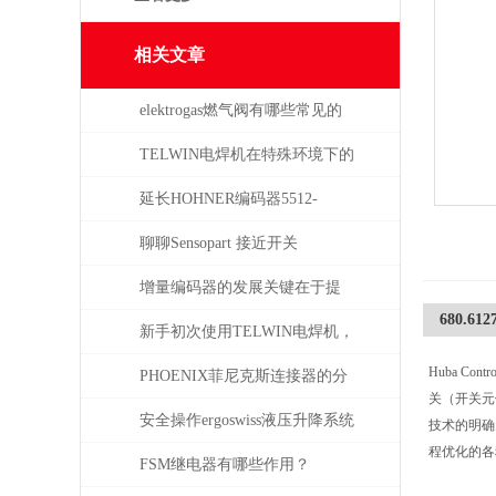
相关文章
elektrogas燃气阀有哪些常见的
故障和问题
TELWIN电焊机在特殊环境下的
适用性如何？
延长HOHNER编码器5512-
05FR-0800使用寿命的保养秘诀
聊聊Sensopart 接近开关
增量编码器的发展关键在于提
680.61
升质量
新手初次使用TELWIN电焊机，
Huba C
需注意这几点
PHOENIX菲尼克斯连接器的分
关（开关元
类及应用领域
安全操作ergoswiss液压升降系统
技术的明确
程优化的各
的规程
FSM继电器有哪些作用？