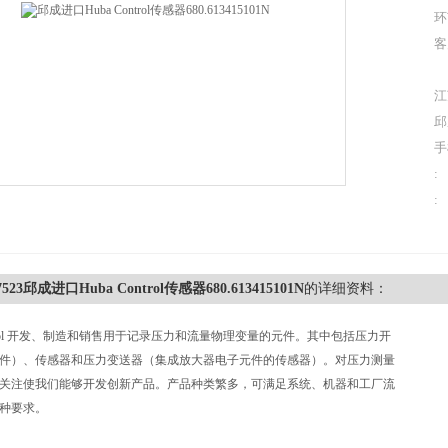
环
客
江
邱
手
:
:
27523邱成进口Huba Control传感器680.613415101N
的详细资料：
ontrol 开发、制造和销售用于记录压力和流量物理变量的元件。其中包括压力开
件）、传感器和压力变送器（集成放大器电子元件的传感器）。对压力测量
关注使我们能够开发创新产品。产品种类繁多，可满足系统、机器和工厂流
种要求。