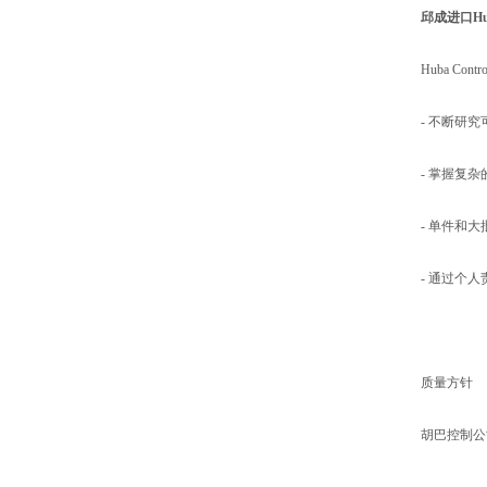
邱成进口Huba
Huba C
- 不断研
- 掌握复
- 单件和
- 通过个
质量方针
胡巴控制公