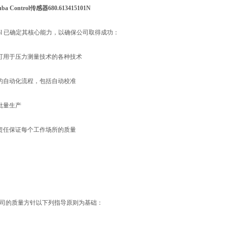
 Control传感器680.613415101N
ontrol 已确定其核心能力，以确保公司取得成功：
究可用于压力测量技术的各种技术
杂的自动化流程，包括自动校准
大批量生产
人责任保证每个工作场所的质量
司的质量方针以下列指导原则为基础：