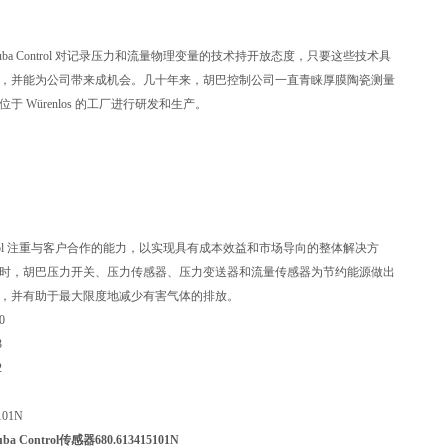
ba Control 对记录压力和流量物理变量的技术持开放态度，只要这些技术具
，并能为公司带来成机会。几十年来，胡巴控制公司一直青睐厚膜陶瓷测量
于 Würenlos 的工厂进行研发和生产。
ontrol 注重与客户合作的能力，以实现具有成本效益和市场导向的整体解决方
时，胡巴压力开关、压力传感器、压力变送器和流量传感器为节约能源做出
，并有助于最大限度地减少有害气体的排放。
0
3
2
101N
 Control传感器680.613415101N