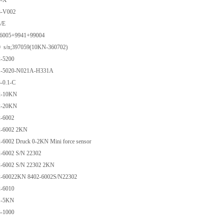
9-X
3-V002
4/E
6-6005+9941+99004
0 s/n;397059(10KN-360702)
2-5200
01-5020-N021A-H331A
3-0.1-C
02-10KN
02-20KN
2-6002
02-6002 2KN
2-6002 Druck 0-2KN Mini force sensor
2-6002 S/N 22302
02-6002 S/N 22302 2KN
02-60022KN 8402-6002S/N22302
2-6010
11-5KN
3-1000