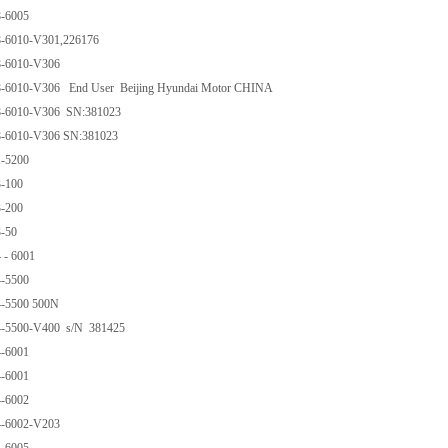
8-6005
8-6010-V301,226176
8-6010-V306
38-6010-V306 End User Beijing Hyundai Motor CHINA
38-6010-V306 SN:381023
38-6010-V306 SN:381023
1-5200
3-100
3-200
3-50
 - 6001
4-5500
4-5500 500N
24-5500-V400 s/N 381425
4-6001
4-6001
4-6002
4-6002-V203