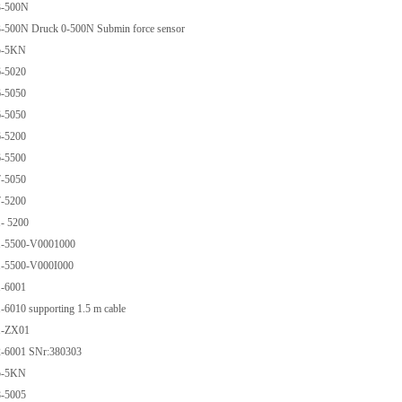
3-500N
3-500N Druck 0-500N Submin force sensor
15-5KN
6-5020
6-5050
6-5050
6-5200
6-5500
7-5050
7-5200
1- 5200
31-5500-V0001000
1-5500-V000I000
1-6001
-6010 supporting 1.5 m cable
1-ZX01
2-6001 SNr:380303
35-5KN
8-5005