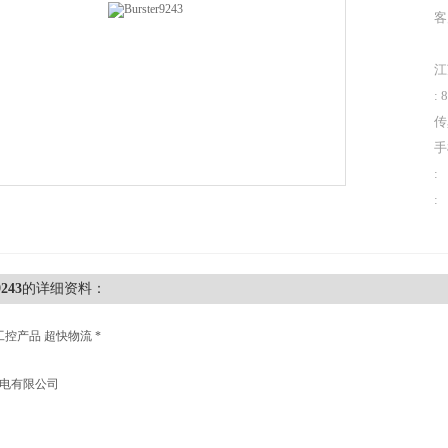
客
江
: 
传
手
:
:
9243
的详细资料：
工控产品 超快物流 *
机电有限公司