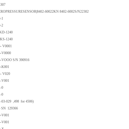
8307
MICROPRESSURESENSOR|8402-60022KN 8402-6002S/N22302
0-1
0-2
DKD-1240
WKS-1240
6- V0001
6-V0000
16-VOOO S/N 390916
9-K001
5- V020
2-V001
1-0
1-0
1-03-029 ,498 for 4506)
05 SN 129366
0-V001
5-V001