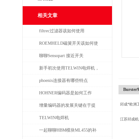
相关文章
filtrec过滤器该如何使用
ROEMHELD磁簧开关该如何使
干簧吸合？
聊聊Sensopart 接近开关
新手初次使用TELWIN电焊机，
需注意这几点
phoenix连接器有哪些特点
Burster
HOHNER编码器是如何工作
邱成*欧洲
的，有哪些类型？
增量编码器的发展关键在于提
升质量
TELWIN电焊机
江苏邱成
DIGITALCARSPOTTER5500的
一起聊聊HBM模块ML455的补