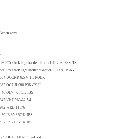
gkzhan.com/
045
35302750 fork light barrier di-soricODG-30 P3K-TS
35302750 fork light barrier di-soricOGU 051 P3K-T
00504 DCCKR 6.5 V 1.5 POLK
01362 OGUH 080 P3K-TSSL
01446 OLV 40 P3K-IBS
01847;VKHM-W-2.5/4
01942 WRB 11176
2436 IR 35 PSOK-IBS
2437 IR 50 PSOK-IBS
02659 OGUTI 002 P3K-TSSL