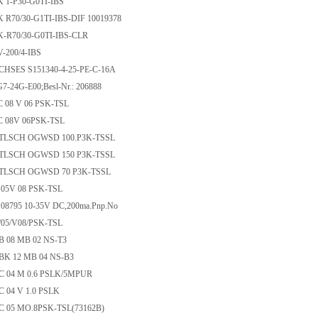
EK 1-P30-G0TI-IBS
EK R70/30-G1TI-IBS-DIF 10019378
EK-R70/30-G0TI-IBS-CLR
V-200/4-IBS
UCHSES S151340-4-25-PE-C-16A
G7-24G-E00;Besl-Nr.: 206888
7C 08 V 06 PSK-TSL
7C 08V 06PSK-TSL
DATLSCH OGWSD 100.P3K-TSSL
DATLSCH OGWSD 150 P3K-TSSL
DATLSCH OGWSD 70 P3K-TSSL
C 05V 08 PSK-TSL
C 08795 10-35V DC,200ma.Pnp.No
C/05/V08/PSK-TSL
CB 08 MB 02 NS-T3
CBK 12 MB 04 NS-B3
CC 04 M 0.6 PSLK/5MPUR
CC 04 V 1.0 PSLK
CC 05 MO.8PSK-TSL(73162B)