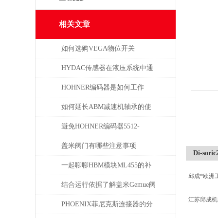
相关文章
如何选购VEGA物位开关
HYDAC传感器在液压系统中通
常承担哪些具体任务？
HOHNER编码器是如何工作
的，有哪些类型？
如何延长ABM减速机轴承的使
用寿命
避免HOHNER编码器5512-
05FR-0800损坏的5个常见操作
盖米阀门有哪些注意事项
Di-sori
误区
一起聊聊HBM模块ML455的补
邱成*欧洲
偿问题
结合运行依据了解盖米Gemue阀
江苏邱成
门
PHOENIX菲尼克斯连接器的分