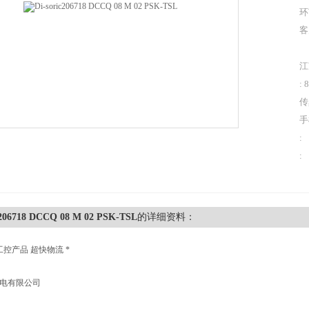
环
客
江
: 
传
手
:
:
c206718 DCCQ 08 M 02 PSK-TSL
的详细资料：
工控产品 超快物流 *
机电有限公司