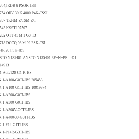
02704;IRDB 6 PSOK-IBS
02754 ORV 30 K 4000 P4K-TSSL
02857 TKHM-Z/TSM-Z/T
3543 KSSTI 07507
4202 OTT 41 M 1 G3-T3
06718 DCCQ 08 M 02 PSK-TSL
0-IR 20 PSK-IBS
ANSTO N135401-ANSTO N135401-3P+N+PE- >D1
 14913
E 1-A65/120-G1-K-BS
EK 1-A100-G0TI-IBS 205453
EK 1-A100-G1TI-IBS 10019374
EK 1-A200-G0TI-IBS
EK 1-A300-G0TI-IBS
EK 1-A300V-G0TE-IBS
EK 1-A400/30-G0TI-IBS
EK 1-P14-G1TI-IBS
EK 1-P14R-G3TI-IBS