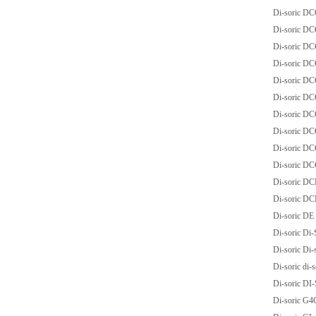
Di-soric D
Di-soric D
Di-soric D
Di-soric 
Di-soric D
Di-soric D
Di-soric D
Di-soric D
Di-soric D
Di-soric 
Di-soric 
Di-soric D
Di-soric D
Di-soric Di
Di-soric Di-
Di-soric di
Di-soric D
Di-soric G