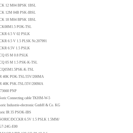
CCK 12 M04 BPSK 1BSL
CCK 12M 04B PSK-IBSL
CCK 18 M04 BPSK 1BSL
DCCK08M1.5 POK-TSL
CCKR 6.5 V 02 PSLK
CCKR 6.5 V 1.5 PLSK Nr.207991
CCKR 6.5V 1.5 PSLK
CCQ 05 M 0.8 PSLK
CCQ 05 M 1.5 PSK-K-TSL
DCCQ05M1.5PSK-K-TSL
DCR 40K POK-TSL/35V/200MA
CR 40K PSK-TSL/35V/200MA
E 73660 PNP
-Soric Connecting cable TKHM-W-5
soric Industrie-electronic GmbH & Co. KG
-soric IR 35 PSOK-IBS
I-SORIC/DCCKR 6.5V 1.5 PSLK 1.5MM/
4G7-24G-E00