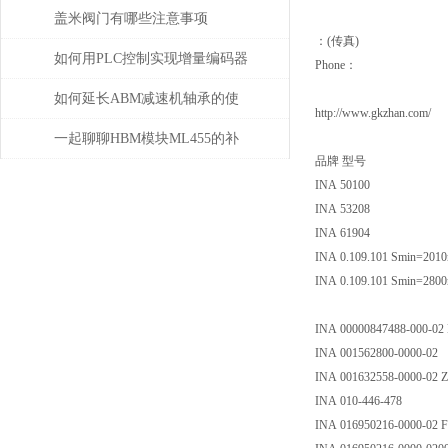
解决
盖米阀门有哪些注意事项
：(传真)
如何用PLC控制实现增量编码器
Phone：
的定位功能？
如何延长ABM减速机轴承的使
http://www.gkzhan.com/
用寿命
一起聊聊HBM模块ML455的补
品牌 型号
偿问题
INA 50100
INA 53208
INA 61904
INA 0.109.101 Smin=201
INA 0.109.101 Smin=280
INA 00000847488-000-02
INA 001562800-0000-02
INA 001632558-0000-02
INA 010-446-478
INA 016950216-0000-02 