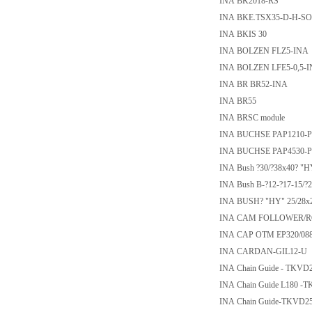
INA BK2018-RS
INA BKE.TSX35-D-H-SO
INA BKIS 30
INA BOLZEN FLZ5-INA
INA BOLZEN LFE5-0,5-
INA BR BR52-INA
INA BR55
INA BRSC module
INA BUCHSE PAP1210-P
INA BUCHSE PAP4530-P
INA Bush ?30/?38x40? "H
INA Bush B-?12-?17-15/?
INA BUSH? "HY" 25/28x
INA CAM FOLLOWER/RO
INA CAP OTM EP320/08
INA CARDAN-GIL12-U
INA Chain Guide - TKVD
INA Chain Guide L180 -
INA Chain Guide-TKVD2