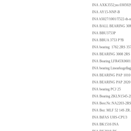
INA AXK3552;no.030592
INA AY15-NNP-B
INA b5027/1001/T522-th-n
INA BALL BEARING 30
INA BBU3753P
INA BBUA 3753 P?B
INA bearing 1762.2RS 35
INA BEARING 3008 2RS
INA Bearing LFR45X0601
INA bearing Linearkugella
INA BEARING PAP 1010
INA BEARING PAP 2020
INA bearing PCJ 25
INA Bearing ZKLN1545-
INA Best.Nr.:NA2203-2R
INA Bez: MLF 52 14S ZR 
INA BiFAS UHS-CPU3
INA BK1516 INA