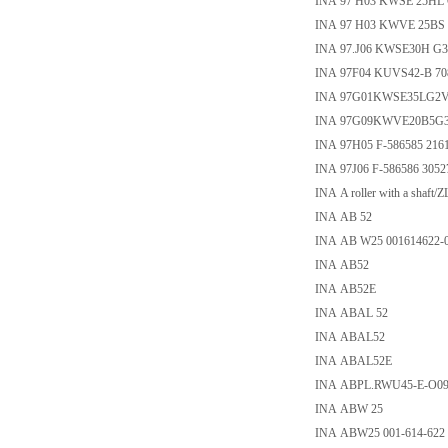
INA 97 H03 KWSE 25H
INA 97 H03 KWVE 25BS
INA 97.J06 KWSE30H 
INA 97F04 KUVS42-B 70
INA 97G01KWSE35LG2V
INA 97G09KWVE20B5G
INA 97H05 F-586585 216
INA 97J06 F-586586 3052
INA A roller with a shaft
INA AB 52
INA AB W25 001614622-0
INA AB52
INA AB52E
INA ABAL 52
INA ABAL52
INA ABAL52E
INA ABPL.RWU45-E-O0
INA ABW 25
INA ABW25 001-614-622