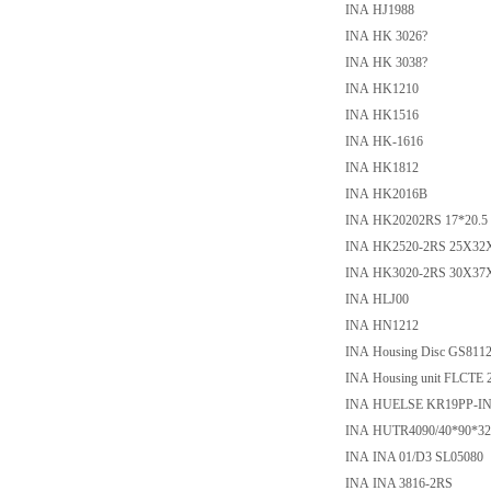
INA HJ1988
INA HK 3026?
INA HK 3038?
INA HK1210
INA HK1516
INA HK-1616
INA HK1812
INA HK2016B
INA HK20202RS 17*20.5
INA HK2520-2RS 25X32
INA HK3020-2RS 30X37
INA HLJ00
INA HN1212
INA Housing Disc GS811
INA Housing unit FLCTE 
INA HUELSE KR19PP-I
INA HUTR4090/40*90*32
INA INA 01/D3 SL05080
INA INA 3816-2RS