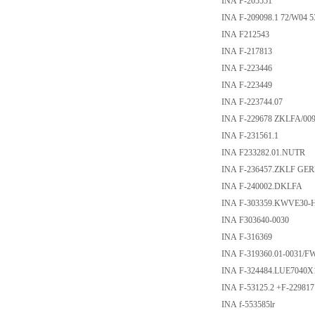
INA F-205551
INA F-209098.1 72/W04 5
INA F212543
INA F-217813
INA F-223446
INA F-223449
INA F-223744.07
INA F-229678 ZKLFA/009
INA F-231561.1
INA F233282.01.NUTR
INA F-236457.ZKLF GE
INA F-240002.DKLFA
INA F-303359.KWVE30-
INA F303640-0030
INA F-316369
INA F-319360.01-0031/F
INA F-324484.LUE7040X
INA F-53125.2 +F-229817
INA f-553585lr