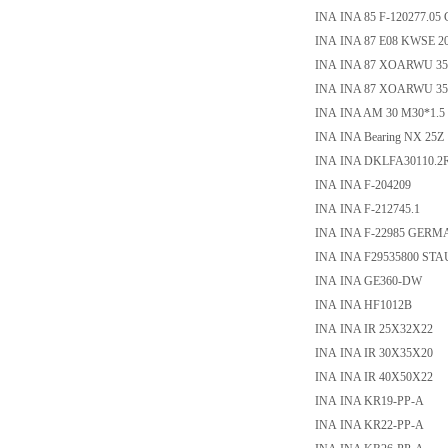
INA INA 85 F-120277.05 
INA INA 87 E08 KWSE 20
INA INA 87 XOARWU 3
INA INA 87 XOARWU 3
INA INA AM 30 M30*1.5
INA INA Bearing NX 25Z
INA INA DKLFA30110.2
INA INA F-204209
INA INA F-212745.1
INA INA F-22985 GERM
INA INA F29535800 STAUB
INA INA GE360-DW
INA INA HF1012B
INA INA IR 25X32X22
INA INA IR 30X35X20
INA INA IR 40X50X22
INA INA KR19-PP-A
INA INA KR22-PP-A