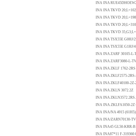
INA INA RUE45DHOEW2G1
INA INA TKVD 20;L=10
INA INA TKVD 20;L=19
INA INA TKVD 20;L=31
INA INA TKVD 35;G3;L=
INA INA TSX55E G0HJ/27
INA INA TSX55E G1HJ/410
INA INA ZARF 30105-L-
INA INA ZARF3080-L-T
INA INA ZKLF 1762-2RS
INA INA ZKLF2575-2RS
INA INA ZKLF40100-2Z-
INA INA ZKLN 3072.2Z
INA INA ZKLN3572.2RS
INA INA.ZKLFA1050-2
INA INA/NA 4915 (61H5)
INA INA/ZARN70130-TV
INA INA45 GL50-KRR-B
INA INA87*11 F-319360.