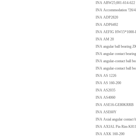
INA ABW25;001-614-622
INA Accommodation ?26/
INA ADP2820
INA ADP6492
INA AEFIG HW15*1000-
INA AM 20
INA angular ball bearing
INA angular contact bear
INA angular-contact bal
INA angular-contact ball
INA AS 1226
INA AS 160-200
INA AS2035
INA AS4060
INA ASE16-GE80KRRB
INA ASE60Y
INA Axial angular contact
INA AXIAL Pin Rim K81
INA AXK 160-200