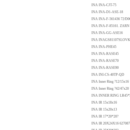
INA INA-CJT-75
INA INA-D1-ASE-18
INA INA-F-561436 72/D0
INA INA-F-85161. ZARN
INA INA-GG-ASE16
INA INAGS81107SLOVKI
INA INA-PHE45
INA INA-RASE45
INA INA-RASE70
INA INA-RASE90
INA INI-CS-40TP-QD
INA Inner Ring ?12/15x16
INA Inner Ring ?42/47x20
INA INNER RING LR45*5
INA IR 15x18x16
INA IR 15x20x13
INA IR 17*20*20?
INA IR 20X24X16 627087