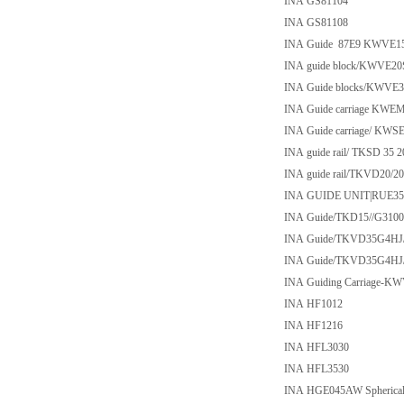
INA GS81104
INA GS81108
INA Guide 87E9 KWVE
INA guide block/KWVE20
INA Guide blocks/KWVE
INA Guide carriage KWE
INA Guide carriage/ KWS
INA guide rail/ TKSD 35 2
INA guide rail/TKVD20/2
INA GUIDE UNIT|RUE35-
INA Guide/TKD15//G3100
INA Guide/TKVD35G4HJ/
INA Guide/TKVD35G4HJ/
INA Guiding Carriage-K
INA HF1012
INA HF1216
INA HFL3030
INA HFL3530
INA HGE045AW Spherical 