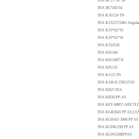
INA IR 25*30*30?
INA IR75/85/54
INA K 81124 TN
INA K2321572401 Angular 
INA K35*42*16
INA K35*42*18
INA K354520
INA K81104
INA K81108T N
INA K81132
INA KA15-TN
INA KAR-D 2505/2510
INA KB25 INA
INA KB50-PP-AS
INA KEY-6885?-A8X7X2
INA KGB2045 PP AS;UL
INA KGBAO 3068 PP AS
INA KGHK25B PP AS
INA KGNO20BPPAS