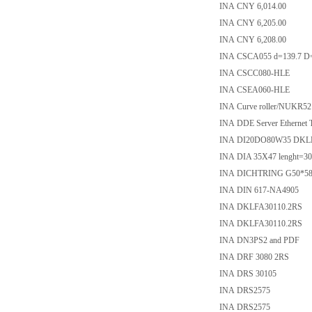
INA CNY 6,014.00
INA CNY 6,205.00
INA CNY 6,208.00
INA CSCA055 d=139.7 D
INA CSCC080-HLE
INA CSEA060-HLE
INA Curve roller/NUKR52
INA DDE Server Ethernet
INA DI20DO80W35 DKL
INA DIA 35X47 lenght=30
INA DICHTRING G50*58
INA DIN 617-NA4905
INA DKLFA30110.2RS
INA DKLFA30110.2RS
INA DN3PS2 and PDF
INA DRF 3080 2RS
INA DRS 30105
INA DRS2575
INA DRS2575