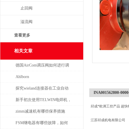
止回阀
溢流阀
查看更多
相关文章
德国AirCom调压阀如何进行调
压，一分钟了解！
Ahlborn
探究wieland连接器在工业自动
INA001562800-0000
化系统中的即插即用与应用优
新手初次使用TELWIN电焊机，
邱成*欧洲工控产品 超快
势
需注意这几点
zimm减速机有哪些保养措施
江苏邱成机电有限公司
FSM继电器有哪些故障，如何