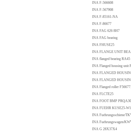
INA F-566608
INA F-567908
INA F-85161-NA
INA F-86677
INA FAG 626 8H7
INA FAG bearing
INA FHUSE25
INA FLANGE UNIT BEAR
INA flanged bearing RA45
INA Flanged housing unit
INA FLANGED HOUSING
INA FLANGED HOUSING
INA Flanged roller F56677
INA FLCTE25
INA FOOT BMP PRQA30
INA FUEHR KUSE25-W1-V2/
INA Fuehrungsschiene/TK
INA Fuehrungswagen/KW
INA G 28X37X4