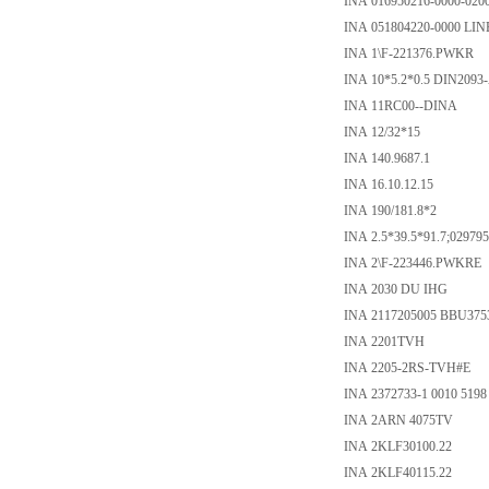
INA 016950216-0000-020
INA 051804220-0000 
INA 1\F-221376.PWKR
INA 10*5.2*0.5 DIN2093-
INA 11RC00--DINA
INA 12/32*15
INA 140.9687.1
INA 16.10.12.15
INA 190/181.8*2
INA 2.5*39.5*91.7;029795
INA 2\F-223446.PWKRE
INA 2030 DU IHG
INA 2117205005 BBU375
INA 2201TVH
INA 2205-2RS-TVH#E
INA 2372733-1 0010 5198
INA 2ARN 4075TV
INA 2KLF30100.22
INA 2KLF40115.22