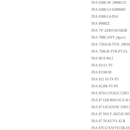
INA 6308-AV 29000123
INA 6308-C4 62000405
INA 6308-C4-INA
INA 6908ZZ
INA 7\F-24303.04.NKIB
INA 70BC10TY (4pcs/)
INA 71816-B-TVH 10934
INA 7206-B-TVB-P5-UL
INA 80-S-M12
INA 81111 TV
INA 81160.M
INA 812 16-TV-P5
INA 81208-TV-PS
INA 825G11NAGC12DO
INA 87 G09 RWU45-E-H-
INA 87 L03 KWSE 35HV
INA 87 N05 F-302516 505
INA 87 T6 KUVS 42 B
INA 87E12 KWVE15B-E