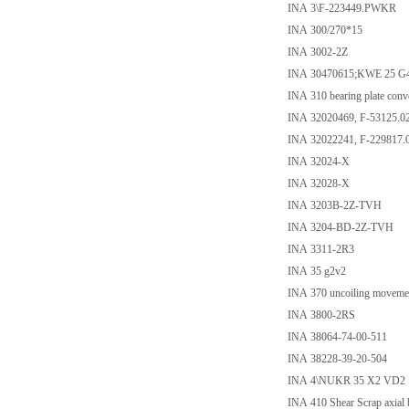
INA 3\F-223449.PWKR
INA 300/270*15
INA 3002-2Z
INA 30470615;KWE 25 G
INA 310 bearing plate co
INA 32020469, F-53125.0
INA 32022241, F-229817.
INA 32024-X
INA 32028-X
INA 3203B-2Z-TVH
INA 3204-BD-2Z-TVH
INA 3311-2R3
INA 35 g2v2
INA 370 uncoiling movement
INA 3800-2RS
INA 38064-74-00-511
INA 38228-39-20-504
INA 4\NUKR 35 X2 VD2
INA 410 Shear Scrap axia