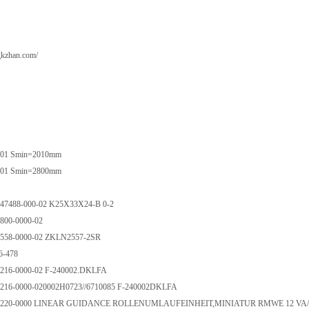
gkzhan.com/
101 Smin=2010mm
101 Smin=2800mm
47488-000-02 K25X33X24-B 0-2
800-0000-02
558-0000-02 ZKLN2557-2SR
6-478
216-0000-02 F-240002.DKLFA
216-0000-020002H0723//6710085 F-240002DKLFA
4220-0000 LINEAR GUIDANCE ROLLENUMLAUFEINHEIT,MINIATUR RMWE 12 VA/2