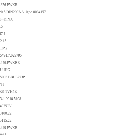
21376.PWKR
*0.5 DIN2093-A10;no.0084157
0--DINA
15
87.1
2.15
1.8*2
5*91.7;029795
23446.PWKRE
DU IHG
05005 BBU3753P
VH
2RS-TVH#E
3-1 0010 5198
4075TV
0100.22
0115.22
23449.PWKR