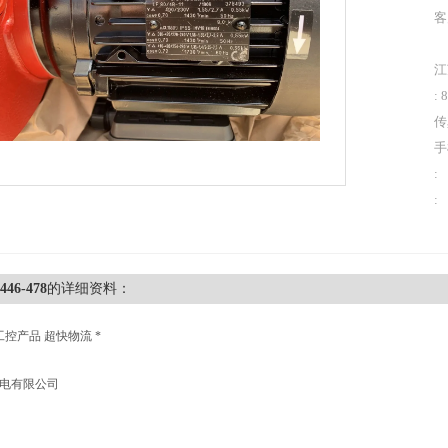
客
江
: 
传
手
:
:
446-478
的详细资料：
工控产品 超快物流 *
机电有限公司