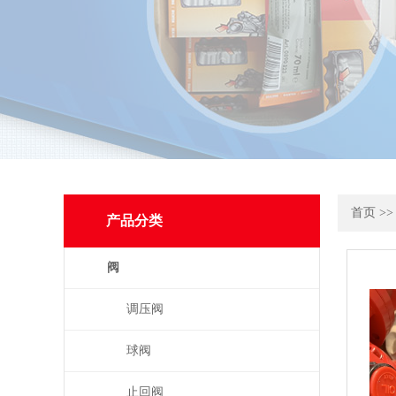
首页
>
产品分类
阀
调压阀
球阀
止回阀