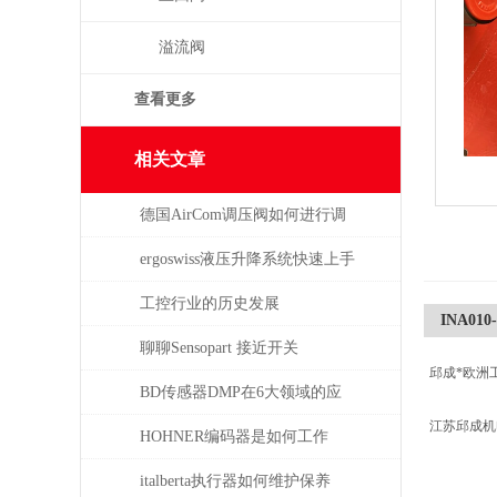
溢流阀
查看更多
相关文章
德国AirCom调压阀如何进行调
压，一分钟了解！
ergoswiss液压升降系统快速上手
指南
工控行业的历史发展
INA010-
聊聊Sensopart 接近开关
邱成*欧洲
BD传感器DMP在6大领域的应
江苏邱成
用分析
HOHNER编码器是如何工作
的，有哪些类型？
italberta执行器如何维护保养