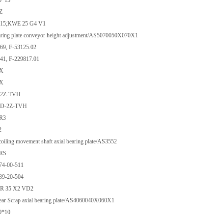
0*15
Z
615;KWE 25 G4 V1
ring plate conveyor height adjustment/AS5070050X070X1
69, F-53125.02
41, F-229817.01
-X
-X
-2Z-TVH
BD-2Z-TVH
R3
2
iling movement shaft axial bearing plate/AS3552
2RS
74-00-511
39-20-504
R 35 X2 VD2
ar Scrap axial bearing plate/AS4060040X060X1
0*10