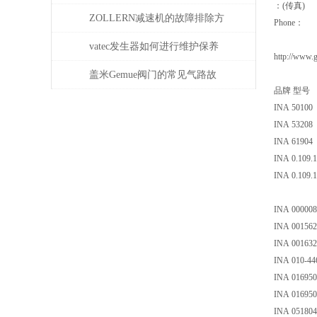
：(传真)
ZOLLERN减速机的故障排除方
Phone：
法有哪些
vatec发生器如何进行维护保养
http://www.
盖米Gemue阀门的常见气路故
品牌 型号
障、执行器不动作问题排查与
INA 50100
INA 53208
密封件更换步骤
INA 61904
INA 0.109.
INA 0.109.
INA 000008
INA 001562
INA 001632
INA 010-44
INA 016950
INA 016950
INA 05180