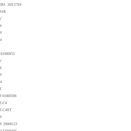
-2RS 20X37X9
2RSR
V
4
AV
4
 61000953
V
4
AV
4
Z
Z 61000506
Z-C4
2Z-C4HT
AV
V 29000123