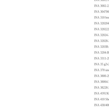
INA 300/27
INA 3002-2
INA 30470
INA 310 bea
INA 320204
INA 320222
INA 32024
INA 32028
INA 3203B
INA 3204-
INA 3311-2
INA 35 g2v
INA 370 unco
INA 3800-
INA 38064-
INA 38228-
INA 4\NUK
INA 410 She
INA 430/40