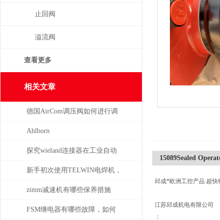
止回阀
溢流阀
查看更多
相关文章
德国AirCom调压阀如何进行调
压，一分钟了解！
Ahlborn
探究wieland连接器在工业自动
15089Sealed Operat
化系统中的即插即用与应用优
新手初次使用TELWIN电焊机，
邱成*欧洲工控产品 超快
势
需注意这几点
zimm减速机有哪些保养措施
江苏邱成机电有限公司
FSM继电器有哪些故障，如何
：