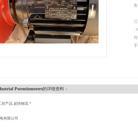
客
江
: 
传
手
:
:
ustrial Potentiometers
的详细资料：
工控产品 超快物流 *
机电有限公司