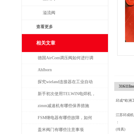
溢流阀
查看更多
相关文章
德国AirCom调压阀如何进行调
压，一分钟了解！
Ahlborn
探究wieland连接器在工业自动
31611Ind
化系统中的即插即用与应用优
新手初次使用TELWIN电焊机，
邱成*欧洲
势
需注意这几点
zimm减速机有哪些保养措施
江苏邱成
FSM继电器有哪些故障，如何
：
解决
(传真)
盖米阀门有哪些注意事项