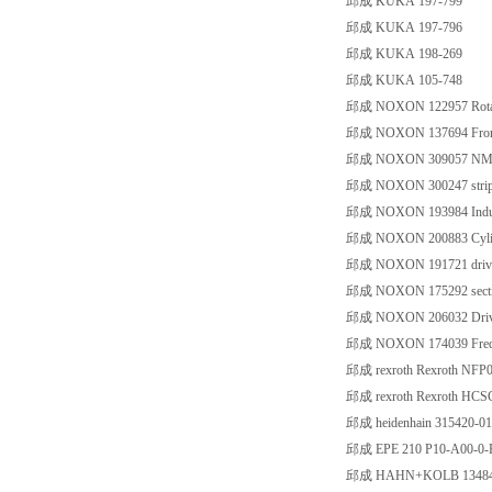
邱成 KUKA 197-799
邱成 KUKA 197-796
邱成 KUKA 198-269
邱成 KUKA 105-748
邱成 NOXON 122957 Rotar
邱成 NOXON 137694 Front 
邱成 NOXON 309057 NMS75
邱成 NOXON 300247 strip f
邱成 NOXON 193984 Induct
邱成 NOXON 200883 Cylin
邱成 NOXON 191721 drive 
邱成 NOXON 175292 sectio
邱成 NOXON 206032 Drive a
邱成 NOXON 174039 Freque
邱成 rexroth Rexroth NFP0
邱成 rexroth Rexroth HC
邱成 heidenhain 315420-01
邱成 EPE 210 P10-A00-0-
邱成 HAHN+KOLB 13484