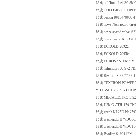
邱成 htd Tooth belt 30-8M
邱成 COLOMBO FILIPPETTI
邱成 becker 9013470000
邱成 hawe Non-return throt
邱成 hawe seated valve V
邱成 hawe motor K323310
邱成 ECKOLD 28922
邱成 ECKOLD 79650
邱成 EUROSYSTEMS MO
邱成 helmholz 700-972-7B
邱成 Rexroth R900779504
邱成 TEXTRON POWER TRA
VITESSE PV: tr/mn COU
邱成 MECALECTRO S.9.28.
邱成 JUMO ATH-170 TN60
邱成 speck NP25D Nr.2592
邱成 wachendorff WDG58
邱成 wachendorff WDGI 5
邱成 Bradley S19214EM