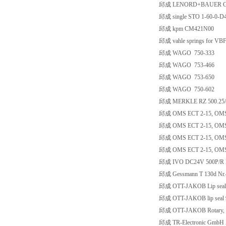
邱成 LENORD+BAUER GEL
邱成 single STO 1-60-0-D
邱成 kpm CM421N00
邱成 vahle springs for VB
邱成 WAGO 750-333
邱成 WAGO 753-466
邱成 WAGO 753-650
邱成 WAGO 750-602
邱成 MERKLE RZ 500.25/1
邱成 OMS ECT 2-15, OMS-3
邱成 OMS ECT 2-15, OMS-3
邱成 OMS ECT 2-15, OMS-3
邱成 OMS ECT 2-15, OMS-3
邱成 IVO DC24V 500P/R I
邱成 Gessmann T 130d Nr.
邱成 OTT-JAKOB Lip seal
邱成 OTT-JAKOB lip seal 
邱成 OTT-JAKOB Rotary, U
邱成 TR-Electronic GmbH 