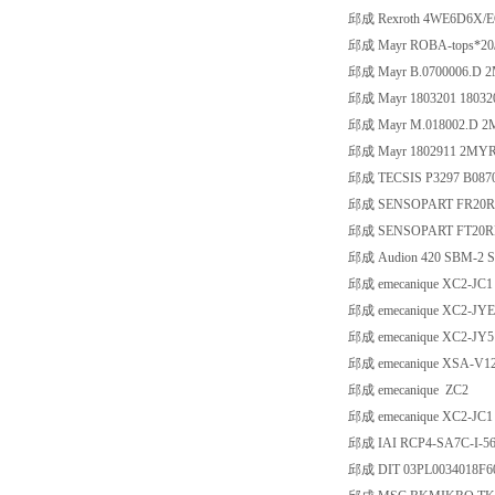
邱成 Rexroth 4WE6D6X/
邱成 Mayr ROBA-tops*20/8
邱成 Mayr B.0700006.D 
邱成 Mayr 1803201 18032
邱成 Mayr M.018002.D 2
邱成 Mayr 1802911 2MYR
邱成 TECSIS P3297 B087
邱成 SENSOPART FR20R
邱成 SENSOPART FT20R
邱成 Audion 420 SBM-2 S
邱成 emecanique XC2-JC1 L
邱成 emecanique XC2-JYE01
邱成 emecanique XC2-JY51 L
邱成 emecanique XSA-V123
邱成 emecanique ZC2
邱成 emecanique XC2-JC1
邱成 IAI RCP4-SA7C-I-56
邱成 DIT 03PL0034018F6