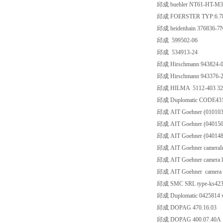
邱成 buehler NT61-HT-M
邱成 FOERSTER TYP:6.782.
邱成 heidenhain 376836-7
邱成 599502-06
邱成 534913-24
邱成 Hirschmann 943824-
邱成 Hirschmann 943376-
邱成 HILMA 5112-403 32
邱成 Duplomatic CODE43
邱成 AIT Goehner (010103)c
邱成 AIT Goehner (040150)
邱成 AIT Goehner (040148)c
邱成 AIT Goehner cameraI
邱成 AIT Goehner camera
邱成 AIT Goehner camera
邱成 SMC SRL type-ks4237ar
邱成 Duplomatic 0425814 w
邱成 DOPAG 470.16.03
邱成 DOPAG 400.07.40A