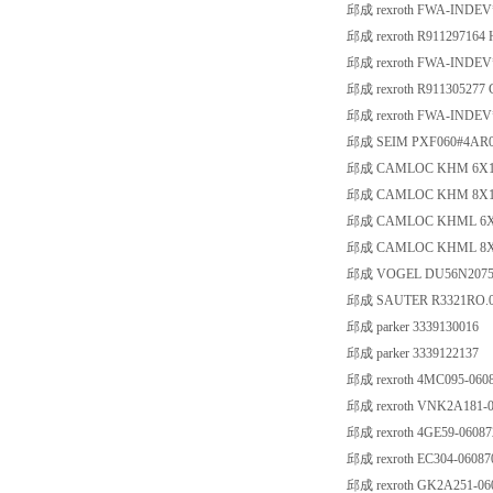
邱成 rexroth FWA-INDE
邱成 rexroth R91129716
邱成 rexroth FWA-INDE
邱成 rexroth R91130527
邱成 rexroth FWA-INDE
邱成 SEIM PXF060#4AR0R
邱成 CAMLOC KHM 6X1
邱成 CAMLOC KHM 8X1
邱成 CAMLOC KHML 6X
邱成 CAMLOC KHML 8X
邱成 VOGEL DU56N2075+
邱成 SAUTER R3321RO.05/
邱成 parker 3339130016
邱成 parker 3339122137
邱成 rexroth 4MC095-060
邱成 rexroth VNK2A181-0
邱成 rexroth 4GE59-06087
邱成 rexroth EC304-06087
邱成 rexroth GK2A251-06