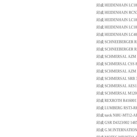
邱成 HEIDENHAIN LC183
邱成 HEIDENHAIN RCN226
邱成 HEIDENHAIN LC183/
邱成 HEIDENHAIN LC182
邱成 HEIDENHAIN LC483
邱成 SCHNEEBERGER RN
邱成 SCHNEEBERGER RNG
邱成 SCHMERSAL AZM 1
邱成 SCHMERSAL CSS 8-
邱成 SCHMERSAL AZM 1
邱成 SCHMERSAL SRB 3
邱成 SCHMERSAL AES1
邱成 SCHMERSAL M1206
邱成 REXROTH R416001
邱成 LUMBERG RST3-RKW
邱成 turck NI8U-MT12-A
邱成 GSR D4323/002 148
邱成 G.M.INTERNATION