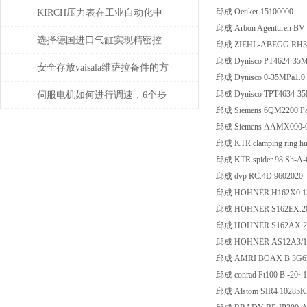
的定位功能？
邱成 Oetiker 15100000
KIRCH压力表在工业自动化中
邱成 Arbon Agenturen BV 
的角色与价值
选择德国进口气缸实现精密控
邱成 ZIEHL-ABEGG RH35
邱成 Dynisco PT4624-35M
制和动力传输
安全存放vaisala维萨拉备件的方
邱成 Dynisco 0-35MPa1.0
法，赶紧收藏！
邱成 Dynisco TPT4634-35
伺服电机如何进行调速，6个步
邱成 Siemens 6QM2200 Pa
骤轻松解决！
邱成 Siemens AAMX090-00
邱成 KTR clamping ring hu
邱成 KTR spider 98 Sh-A-
邱成 dvp RC.4D 9602020
邱成 HOHNER H162X0.13
邱成 HOHNER S162EX.20
邱成 HOHNER S162AX.20
邱成 HOHNER AS12A3/1
邱成 AMRI BOAX B 3G6
邱成 conrad Pt100 B -20~1
邱成 Alstom SIR4 10285