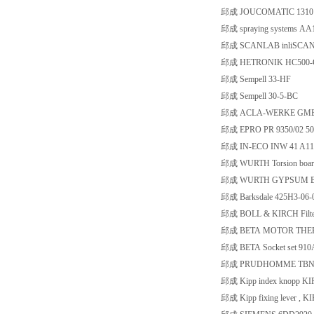
邱成 JOUCOMATIC 1310
邱成 spraying systems A
邱成 SCANLAB inliSCAN II
邱成 HETRONIK HC500
邱成 Sempell 33-HF
邱成 Sempell 30-5-BC
邱成 ACLA-WERKE GMBH A
邱成 EPRO PR 9350/02 50
邱成 IN-ECO INW 41 A11,
邱成 WURTH Torsion boar
邱成 WURTH GYPSUM BO
邱成 Barksdale 425H3-06
邱成 BOLL & KIRCH Filte
邱成 BETA MOTOR THER
邱成 BETA Socket set 910
邱成 PRUDHOMME TBN
邱成 Kipp index knopp KI
邱成 Kipp fixing lever , 