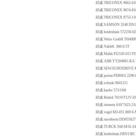
邱成 TRICONEX 9662-61
邱成 TRICONEX 9674-81
邱成 TRICONEX 9753-11
邱成 SAMSON 3248 DN10
邱成 heidenhain 572250-02
邱成 Weiss GmbH TH400F
邱成 Yalelift 360-0.5T
邱成 Mahle PI2145-015 P
邱成 ABB YT204001-KA Y
邱成 SEW-EURODRIVE ML3P
邱成 perma PERMA 2290.0
邱成 schunk 9641211
邱成 kaefer 573/10H
邱成 British 761WT12V-0
邱成 siemens 6AV7423-2
邱成 vogel M3-051.869 6
邱成 eurotherm DD05562
邱成 TURCK Ni8-M18-AP
邱成 heidenhain ERN1381 