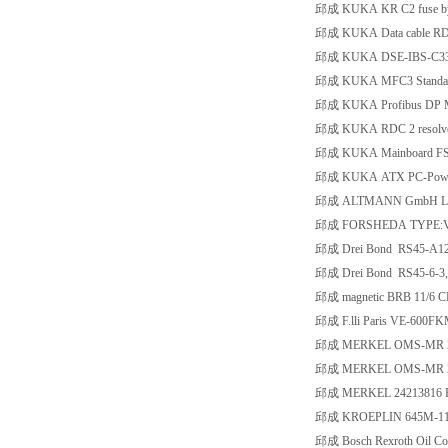
邱成 KUKA KR C2 fuse by
邱成 KUKA Data cable R
邱成 KUKA DSE-IBS-C3
邱成 KUKA MFC3 Standa
邱成 KUKA Profibus DP Ma
邱成 KUKA RDC 2 resolver 
邱成 KUKA Mainboard FS
邱成 KUKA ATX PC-Power
邱成 ALTMANN GmbH LP
邱成 FORSHEDA TYPE:VE
邱成 Drei Bond RS45-A120
邱成 Drei Bond RS45-6-3,
邱成 magnetic BRB 11/6 C
邱成 F.lli Paris VE-600
邱成 MERKEL OMS-MR 24
邱成 MERKEL OMS-MR 24
邱成 MERKEL 24213816 
邱成 KROEPLIN 645M-11
邱成 Bosch Rexroth Oil Co