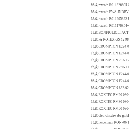
邱成 rexroth R91132860
邱成 rexroth FWA-INDR
邱成 rexroth R91129532
邱成 rexroth R91117085
邱成 BONFIGLIOLI ACT 40
邱成 ktr ROTEX GS 12 98s
邱成 CROMPTON E224-
邱成 CROMPTON E244-
邱成 CROMPTON 253-T
邱成 CROMPTON 256-T
邱成 CROMPTON E244-
邱成 CROMPTON E244-
邱成 CROMPTON 882-92M
邱成 ROXTEC RM20 0304
邱成 ROXTEC RM30 0304
邱成 ROXTEC RM60 0304
邱成 dietrich schwabe gm
邱成 heidenhain RON706 1