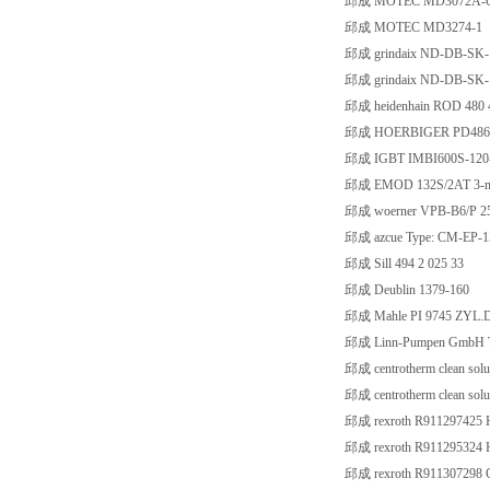
邱成 MOTEC MD3072A
邱成 MOTEC MD3274-1
邱成 grindaix ND-DB-SK-
邱成 grindaix ND-DB-SK-
邱成 heidenhain ROD 480 4
邱成 HOERBIGER PD48655
邱成 IGBT IMBI600S-120-
邱成 EMOD 132S/2AT 3-mo
邱成 woerner VPB-B6/P 25
邱成 azcue Type: CM-EP-1
邱成 Sill 494 2 025 33
邱成 Deublin 1379-160
邱成 Mahle PI 9745 ZYL.
邱成 Linn-Pumpen GmbH T
邱成 centrotherm clean solut
邱成 centrotherm clean s
邱成 rexroth R91129742
邱成 rexroth R91129532
邱成 rexroth R91130729