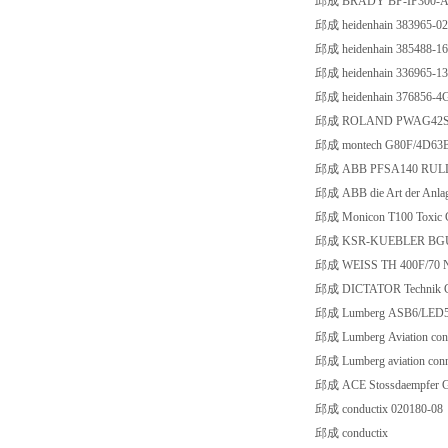
邱成 BRADY BP-IP300-
邱成 heidenhain 383965-02
邱成 heidenhain 385488-16
邱成 heidenhain 336965-13
邱成 heidenhain 376856-4
邱成 ROLAND PWAG42
邱成 montech G80F/4D63B-
邱成 ABB PFSA140 RULL
邱成 ABB die Art der Anlage
邱成 Monicon T100 Toxic G
邱成 KSR-KUEBLER BGU
邱成 WEISS TH 400F/70 Nr
邱成 DICTATOR Technik G
邱成 Lumberg ASB6/LED5
邱成 Lumberg Aviation conn
邱成 Lumberg aviation conn
邱成 ACE Stossdaempfe
邱成 conductix 020180-08
邱成 conductix