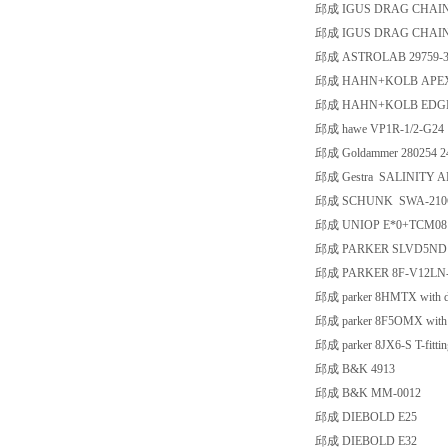
邱成 IGUS DRAG CHAIN E
邱成 IGUS DRAG CHAIN E
邱成 ASTROLAB 29759-
邱成 HAHN+KOLB APEX 
邱成 HAHN+KOLB EDGE 
邱成 hawe VP1R-1/2-G24
邱成 Goldammer 280254 2
邱成 Gestra SALINITY 
邱成 SCHUNK SWA-210CT
邱成 UNIOP E*0+TCM08
邱成 PARKER SLVD5ND
邱成 PARKER 8F-V12LN
邱成 parker 8HMTX with da
邱成 parker 8F5OMX with d
邱成 parker 8JX6-S T-fitting
邱成 B&K 4913
邱成 B&K MM-0012
邱成 DIEBOLD E25
邱成 DIEBOLD E32