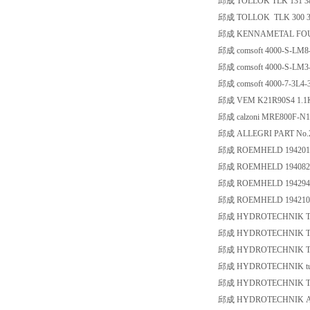
邱成 TOLLOK TLK 131 3
邱成 TOLLOK TLK 300 3
邱成 KENNAMETAL FOU
邱成 comsoft 4000-S-LM8
邱成 comsoft 4000-S-LM3
邱成 comsoft 4000-7-3L4-
邱成 VEM K21R90S4 1.1KW 
邱成 calzoni MRE800F-N1
邱成 ALLEGRI PART No
邱成 ROEMHELD 194201
邱成 ROEMHELD 194082
邱成 ROEMHELD 194294
邱成 ROEMHELD 194210
邱成 HYDROTECHNIK Tub
邱成 HYDROTECHNIK Tub
邱成 HYDROTECHNIK Tub
邱成 HYDROTECHNIK tub
邱成 HYDROTECHNIK Tub
邱成 HYDROTECHNIK Air 