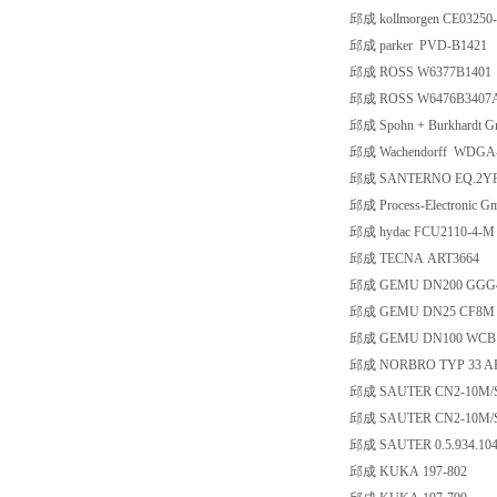
邱成 kollmorgen CE03250-000
邱成 parker PVD-B1421
邱成 ROSS W6377B1401
邱成 ROSS W6476B3407A
邱成 Spohn + Burkhardt 
邱成 Wachendorff WDGA-
邱成 SANTERNO EQ.2YF1
邱成 Process-Electronic 
邱成 hydac FCU2110-4-M
邱成 TECNA ART3664
邱成 GEMU DN200 GGG40 P
邱成 GEMU DN25 CF8M 100
邱成 GEMU DN100 WCB1 50
邱成 NORBRO TYP 33 ARD
邱成 SAUTER CN2-10M/S
邱成 SAUTER CN2-10M/S
邱成 SAUTER 0.5.934.104
邱成 KUKA 197-802