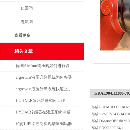
止回阀
溢流阀
查看更多
相关文章
德国AirCom调压阀如何进行调
压，一分钟了解！
ergoswiss液压升降系统为何备受
青睐？
ergoswiss液压升降系统快速上手
KRAL984.12288-70
指南
HOHNER编码器是如何工作
邱成 ROEMHELD Part No. 3
的，有哪些类型？
HYDAC传感器在液压系统中通
邱成 suco 0159 433 14 100
邱成 Di-soric OBS 60 M 3
常承担哪些具体任务？
如何用PLC控制实现增量编码器
邱成 ROSSI IEC 34-1