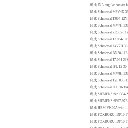
邱成 INA angular contact 
邱成 Schmersal M3V4D 33
邱成 Schmersal T.064-1
邱成 Schmersal MV7H 33
邱成 Schmersal ZR335-1
邱成 Schmersal TA064-10/
邱成 Schmersal Z4V7H 33
邱成 Schmersal BN20-11
邱成 Schmersal TA064-21Y
邱成 Schmersal IFL 15-30
邱成 Schmersal MV8H 33
邱成 Schmersal T2L 035-
邱成 Schmersal IFL 30-384
邱成 SIEMENS 6ep1334-
邱成 SIEMENS 6ES7-972
邱成 HBM VK20A with 1.5m
邱成 FOXBORO IDP10-TS
邱成 FOXBORO IDP10-TS