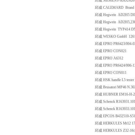
邱成 SIEMENS 6DD2920
邱成 CALEMARD Brand c
邱成 Hegwein AD2H5 DI
邱成 Hegwein AD2H5,230V
邱成 Hegwein TYP414 DN2
邱成 WESKO GmbH 1261-
邱成 EPRO PR6423/004-0
邱成 EPRO CON021
邱成 EPRO A6312
邱成 EPRO PR6424/006-1
邱成 EPRO CON011
邱成 HSK handle L5 tester 
邱成 Brusatori MP46 N.30
邱成 HUBNER EM16-H-2
邱成 Schenck R163931.10
邱成 Schenck R163933.10
邱成 EPCOS B432510-S51
邱成 HERKULES Mt12 17
邱成 HERKULES Z32-16/z