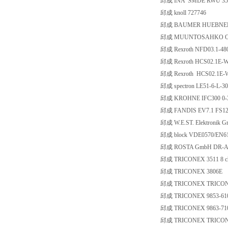
邱成 INA SMDE RWU 35E
邱成 knoll 727746
邱成 BAUMER HUEBNER G
邱成 MUUNTOSAHKO OY -
邱成 Rexroth NFD03.1-480
邱成 Rexroth HCS02.1E-
邱成 Rexroth HCS02.1E-
邱成 spectron LE51-6-L-
邱成 KROHNE IFC300 0-3
邱成 FANDIS EV7.1 FS1
邱成 W.E.ST. Elektronik 
邱成 block VDE0570/EN6
邱成 ROSTA GmbH DR-A 
邱成 TRICONEX 3511 8 ch
邱成 TRICONEX 3806E
邱成 TRICONEX TRICON 
邱成 TRICONEX 9853-61
邱成 TRICONEX 9863-71
邱成 TRICONEX TRICON 