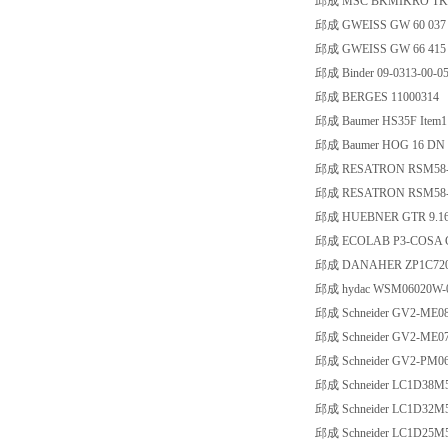
邱成 MSC BKMIKRO TK9
邱成 GWEISS GW 60 037
邱成 GWEISS GW 66 415
邱成 Binder 09-0313-00-0
邱成 BERGES 11000314
邱成 Baumer HS35F Item11
邱成 Baumer HOG 16 DN 1
邱成 RESATRON RSM58-1
邱成 RESATRON RSM58-
邱成 HUEBNER GTR 9.16L
邱成 ECOLAB P3-COSA C
邱成 DANAHER ZP1C72
邱成 hydac WSM06020W-
邱成 Schneider GV2-ME0
邱成 Schneider GV2-ME0
邱成 Schneider GV2-PM0
邱成 Schneider LC1D38M
邱成 Schneider LC1D32M
邱成 Schneider LC1D25M