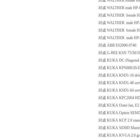
邱成 WALTHER female HP-
邱成 WALTHER male HP-02
邱成 WALTHER female HP-
邱成 WALTHER male HP-01
邱成 WALTHER female HP-
邱成 WALTHER male HP-01
邱成 ABB ES2000-9740
邱成 G-BEE KSN 75/50/16
邱成 KUKA DC-Diagonal F
邱成 KUKA KPS600/20-E
邱成 KUKA KSD1-16 driv
邱成 KUKA KSD1-48 servo
邱成 KUKA KSD1-64 servo
邱成 KUKA KPC2004 HDD, sh
邱成 KUKA Outer fan, E2 s
邱成 KUKA Option SEMD Ju
邱成 KUKA KCP 2.0 standa
邱成 KUKA SEMD Masteri
邱成 KUKA KVGA 2.0 grap