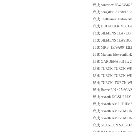
邱成 contrinex DW-AV-62
邱成 hengstler AC58/121
邱成 Thalheimer Trafowerk
邱成 DUO-CHEK M50 G16
邱成 SIEMENS 1LA7130-
邱成 SIEMENS 1LA9186
邱成 MKS 1579A00412
邱成 Martens Elektronik
邱成 GARDENA roll-fix 20 wat
邱成 TURCK TURCK WK
邱成 TURCK TURCK WK
邱成 TURCK TURCK WK
邱成 Bartec P/N : 27-6CA2
邱成 rexroth DC-SUPPLY
邱成 rexroth AMP IF H
邱成 rexroth AMP-CM H
邱成 rexroth AMP-CM H
邱成 SCANCON SAC-D2B1