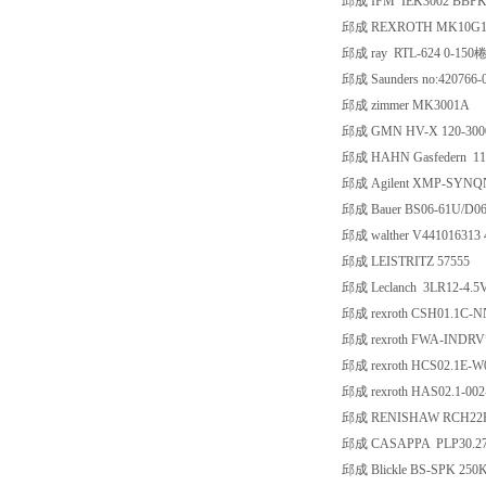
邱成 IFM IEK3002 BBP
邱成 REXROTH MK10G1 X
邱成 ray RTL-624 0-150
邱成 Saunders no:420766-
邱成 zimmer MK3001A
邱成 GMN HV-X 120-3000
邱成 HAHN Gasfedern 11
邱成 Agilent XMP-SYNQN
邱成 Bauer BS06-61U/D06
邱成 walther V441016313 
邱成 LEISTRITZ 57555
邱成 Leclanch 3LR12-4.5
邱成 rexroth CSH01.1C-
邱成 rexroth FWA-INDRV
邱成 rexroth HCS02.1E-W
邱成 rexroth HAS02.1-00
邱成 RENISHAW RCH22R
邱成 CASAPPA PLP30.27 
邱成 Blickle BS-SPK 250