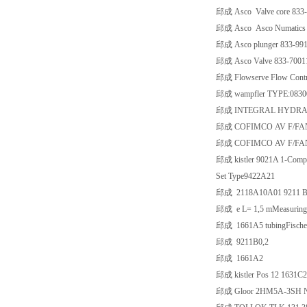
邱成 Asco Valve core 833
邱成 Asco Asco Numatics 
邱成 Asco plunger 833-99
邱成 Asco Valve 833-7001
邱成 Flowserve Flow Cont
邱成 wampfler TYPE:08
邱成 INTEGRAL HYDRAULIK
邱成 COFIMCO AV F/FAN 
邱成 COFIMCO AV F/FAN 
邱成 kistler 9021A 1-Compo
Set Type9422A21
邱成 2118A10A01 9211 BE In
邱成 e L= 1,5 mMeasuring ran
邱成 1661A5 tubingFischer 
邱成 9211B0,2
邱成 1661A2
邱成 kistler Pos 12 1631C2
邱成 Gloor 2HM5A-3SH N