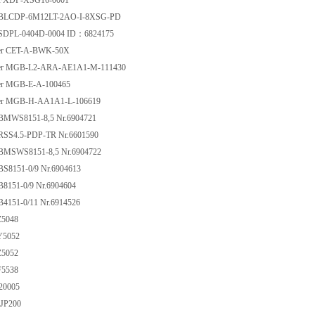
FXDP-XSG16-0001
BLCDP-6M12LT-2AO-I-8XSG-PD
SDPL-0404D-0004 ID：6824175
r CET-A-BWK-50X
r MGB-L2-ARA-AE1A1-M-111430
r MGB-E-A-100465
r MGB-H-AA1A1-L-106619
BMWS8151-8,5 Nr.6904721
SS4.5-PDP-TR Nr.6601590
BMSWS8151-8,5 Nr.6904722
S8151-0/9 Nr.6904613
8151-0/9 Nr.6904604
4151-0/11 Nr.6914526
5048
Y5052
5052
5538
20005
JP200