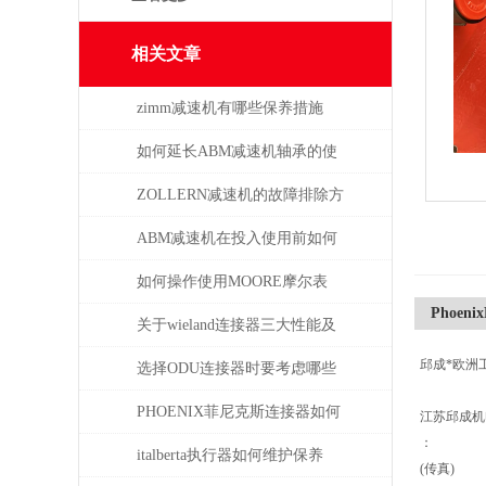
相关文章
zimm减速机有哪些保养措施
如何延长ABM减速机轴承的使
用寿命
ZOLLERN减速机的故障排除方
法有哪些
ABM减速机在投入使用前如何
安装
如何操作使用MOORE摩尔表
Phoenix
关于wieland连接器三大性能及
邱成*欧洲
重要性
选择ODU连接器时要考虑哪些
因素？
PHOENIX菲尼克斯连接器如何
江苏邱成
：
保证数据的安全性
italberta执行器如何维护保养
(传真)