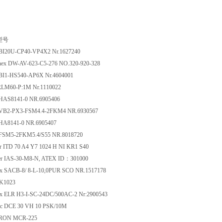
型号
BI20U-CP40-VP4X2 Nr.1627240
ex DW-AV-623-C5-276 NO.320-920-328
BI1-HS540-AP6X Nr.4604001
M60-P:1M Nr.1110022
HAS8141-0 NR.6905406
VB2-PX3-FSM4.4-2FKM4 NR.6930567
HA8141-0 NR.6905407
FSM5-2FKM5.4/S55 NR.8018720
ITD 70 A4 Y7 1024 H NI KR1 S40
r IAS-30-M8-N, ATEX ID：301000
x SACB-8/ 8-L-10,0PUR SCO NR.1517178
K1023
 ELR H3-I-SC-24DC/500AC-2 Nr:2900543
ic DCE 30 VH 10 PSK/10M
ON MCR-225