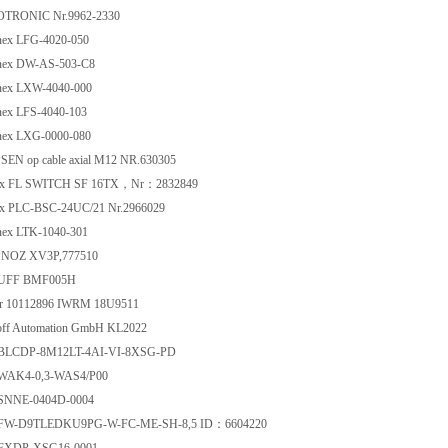
RONIC Nr.9962-2330
ex LFG-4020-050
nex DW-AS-503-C8
nex LXW-4040-000
ex LFS-4040-103
ex LXG-0000-080
EN op cable axial M12 NR.630305
x FL SWITCH SF 16TX，Nr：2832849
x PLC-BSC-24UC/21 Nr.2966029
ex LTK-1040-301
NOZ XV3P,777510
FF BMF005H
 10112896 IWRM 18U9511
ff Automation GmbH KL2022
BLCDP-8M12LT-4AI-VI-8XSG-PD
WAK4-0,3-WAS4/P00
SNNE-0404D-0004
FW-D9TLEDKU9PG-W-FC-ME-SH-8,5 ID：6604220