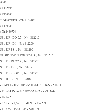
5336
x 1432664
x 1655658
f Automation GmbH IE3102
x 1406333
 Nr.1436754
SSu E F 4DO 0.5，Nr：312210
SSu E F 4DI，Nr：312200
SSu E F PS ，Nr：312190
SS SB2 3006-3 ETH-2 DP-S，Nr：301710
SSu E F DI OZ 2，Nr：312220
SSu E F PS1，Nr：312191
SSu E F 2DOR 8，Nr：312225
PSSu H SB，Nr：312010
x CABLE-D15SUB/B/S/600/KONFEK/S - 2302117
x PSR-SCP- 24UC/URM/5X1/2X2 - 2963747
x 1656725
 SAC-8P- 1,5-PUR/M12FS - 1522590
x FLKM-D15 SUB/B - 2281199