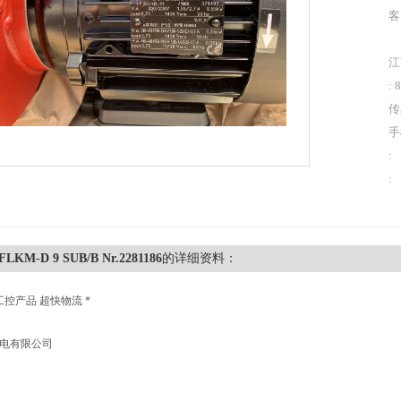
客
江
: 
传
手
:
:
FLKM-D 9 SUB/B Nr.2281186
的详细资料：
工控产品 超快物流 *
机电有限公司