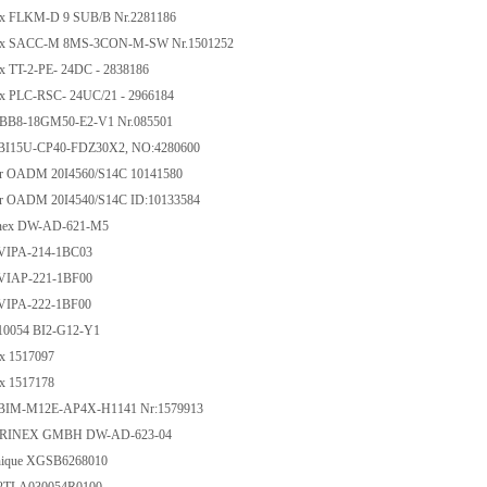
x FLKM-D 9 SUB/B Nr.2281186
x SACC-M 8MS-3CON-M-SW Nr.1501252
 TT-2-PE- 24DC - 2838186
 PLC-RSC- 24UC/21 - 2966184
B8-18GM50-E2-V1 Nr.085501
BI15U-CP40-FDZ30X2, NO:4280600
 OADM 20I4560/S14C 10141580
 OADM 20I4540/S14C ID:10133584
nex DW-AD-621-M5
IPA-214-1BC03
IAP-221-1BF00
IPA-222-1BF00
10054 BI2-G12-Y1
x 1517097
x 1517178
BIM-M12E-AP4X-H1141 Nr:1579913
INEX GMBH DW-AD-623-04
ique XGSB6268010