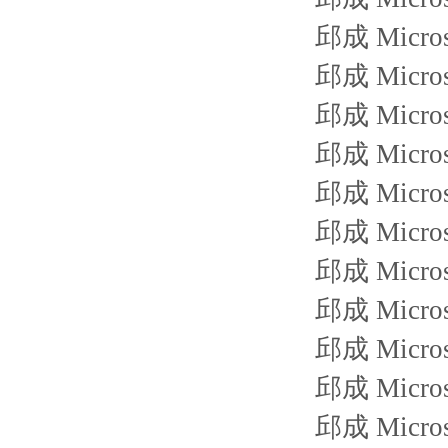
邱成 Micros
邱成 Micros
邱成 Micros
邱成 Micros
邱成 Micros
邱成 Micros
邱成 Micros
邱成 Micros
邱成 Micros
邱成 Micros
邱成 Micros