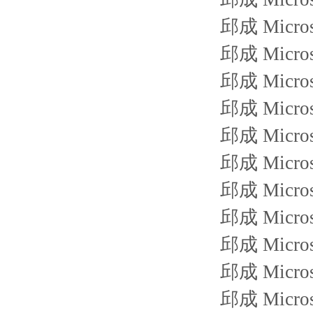
邱成 Micros
邱成 Micros
邱成 Micros
邱成 Micros
邱成 Micros
邱成 Micros
邱成 Micros
邱成 Micros
邱成 Micros
邱成 Micros
邱成 Micros