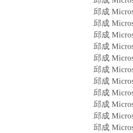
邱成 Micros
邱成 Micros
邱成 Micros
邱成 Micros
邱成 Micros
邱成 Micro
邱成 Microso
邱成 Microso
邱成 Microso
邱成 Micros
邱成 Microso
邱成 Microso