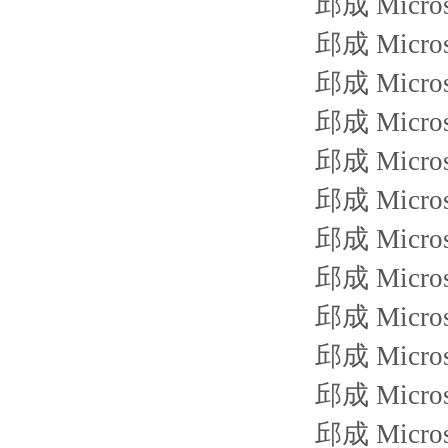
邱成 Micros
邱成 Micros
邱成 Microso
邱成 Micros
邱成 Microso
邱成 Microso
邱成 Microso
邱成 Micros
邱成 Micros
邱成 Micros
邱成 Micros
邱成 Micros