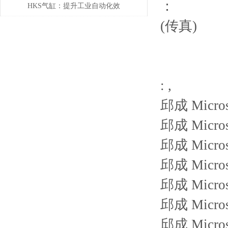
：
HKS气缸：提升工业自动化效
(传真)
率的关键组件
: ,
邱成 Microso
邱成 Micro
邱成 Microso
邱成 Microso
邱成 Micro
邱成 Micros
邱成 Micros