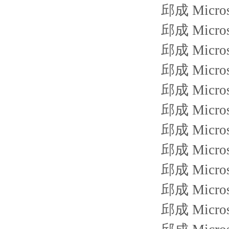
邱成 Micros
邱成 Microso
邱成 Microso
邱成 Microso
邱成 Microso
邱成 Microso
邱成 Microso
邱成 Microso
邱成 Microso
邱成 Micros
邱成 Micros