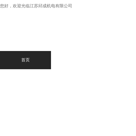
您好，欢迎光临江苏邱成机电有限公司
首页
产品中心
走进我们