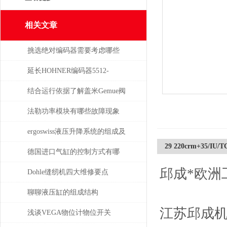
相关文章
挑选绝对编码器需要考虑哪些
问题
延长HOHNER编码器5512-
05FR-0800使用寿命的保养秘诀
结合运行依据了解盖米Gemue阀
门
法勒功率模块有哪些故障现象
需要检查
ergoswiss液压升降系统的组成及
29 220crm+35/IU/T
其作用
德国进口气缸的控制方式有哪
邱成*欧洲
些？
Dohle缝纫机四大维修要点
聊聊液压缸的组成结构
江苏邱成
浅谈VEGA物位计物位开关