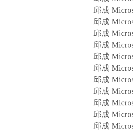
邱成 Micros
邱成 Micros
邱成 Micros
邱成 Micros
邱成 Micros
邱成 Micros
邱成 Micros
邱成 Micros
邱成 Micros
邱成 Micro
邱成 Micros