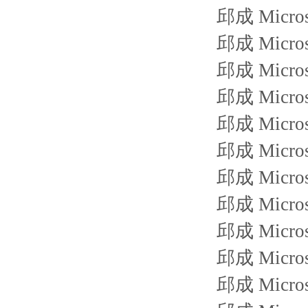
邱成 Micros
邱成 Micros
邱成 Micros
邱成 Micros
邱成 Micros
邱成 Micros
邱成 Micros
邱成 Micros
邱成 Micros
邱成 Micros
邱成 Micros