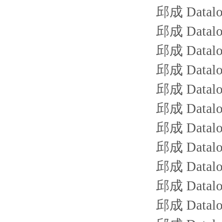
邱成 Datalo
邱成 Datalo
邱成 Datalo
邱成 Datalo
邱成 Datalo
邱成 Datalo
邱成 Datalo
邱成 Datalo
邱成 Datalo
邱成 Datalo
邱成 Datalo