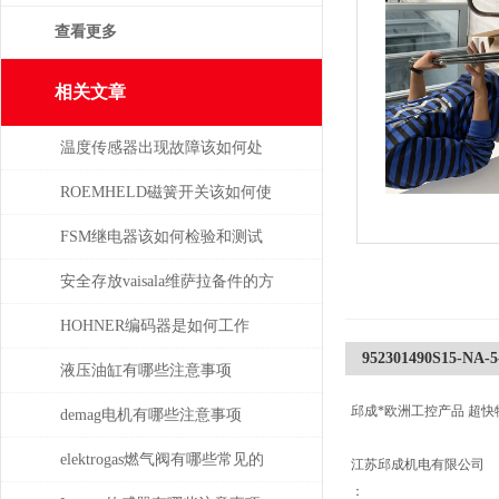
查看更多
相关文章
温度传感器出现故障该如何处
理
ROEMHELD磁簧开关该如何使
干簧吸合？
FSM继电器该如何检验和测试
安全存放vaisala维萨拉备件的方
法，赶紧收藏！
HOHNER编码器是如何工作
952301490S15-NA-
的，有哪些类型？
液压油缸有哪些注意事项
邱成*欧洲工控产品 超快
demag电机有哪些注意事项
elektrogas燃气阀有哪些常见的
江苏邱成机电有限公司
：