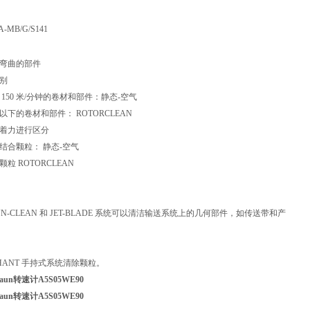
A-MB/G/S141
弯曲的部件
别
150 米/分钟的卷材和部件：静态-空气
分钟以下的卷材和部件： ROTORCLEAN
着力进行区分
结合颗粒： 静态-空气
粒 ROTORCLEAN
FUN-CLEAN 和 JET-BLADE 系统可以清洁输送系统上的几何部件，如传送带和产
PHANT 手持式系统清除颗粒。
un转速计A5S05WE90
un转速计A5S05WE90