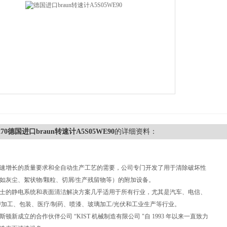
0-270德国进口braun转速计A5S05WE90
的详细资料：
速增长的质量要求和全自动生产工艺的需要，公司专门开发了用于清除破坏性
如灰尘、絮状物/颗粒、切屑/生产残留物等）的附加设备。
士的静电系统和表面清洁解决方案几乎适用于所有行业，尤其是汽车、电信、
/加工、包装、医疗/制药、喷漆、玻璃加工/光伏和工业生产等行业。
顿新成立的合作伙伴公司 “KIST 机械制造有限公司 "自 1993 年以来一直致力