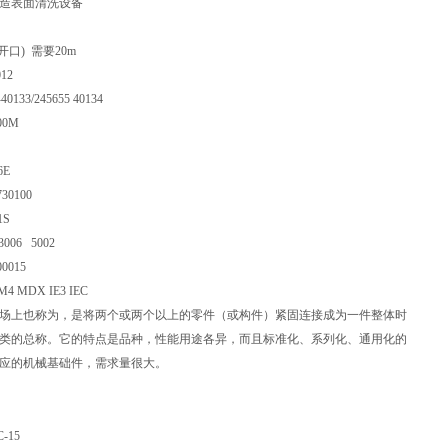
造表面清洗设备
(开口) 需要20m
12
-40133/245655 40134
00M
6E
30100
1S
3006 5002
00015
M4 MDX IE3 IEC
场上也称为
，是将两个或两个以上的零件（或构件）紧固连接成为一件整体时
类
的总称。它的特点是品种
，性能用途各异，而且标准化、系列化、通用化的
应的机械基础件，需求量很大。
C-15