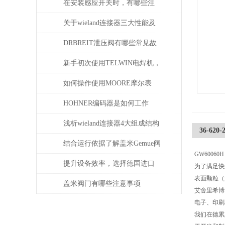
在安装感应开关时，有哪些注
意事项？
关于wieland连接器三大性能及
重要性
DRBREIT泄压阀有哪些常见故
障
新手初次使用TELWIN电焊机，
需注意这几点
如何操作使用MOORE摩尔表
HOHNER编码器是如何工作
的，有哪些类型？
浅析wieland连接器4大组成结构
36-62
和检验要求
结合运行依据了解盖米Gemue阀
GW60060H
门
提升设备效率，选择德国进口
为了满足快
表面颗粒（
SPECK泵备件
盖米阀门有哪些注意事项
艾舍里希博
电子、印刷
我们在德累斯