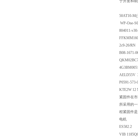
于开发和制
50AT10-M
WP-One-S0
804011-v30
FFKMM16
2c9-26/RN
B08-1671-0
QKM02BC7
4G3BM005
AELD55V 
P0591-573-
KTE2W 12 
紧固件在市
所采用的一
程紧固件是
电机
ES582.2
VIB 1185Q