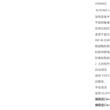
43060002
KOD446-1
加热器备件
平面和略微
应用后的区
速度不超过 
600 米/
根据颗粒附
松散和静电
轻微粘附的颗
2. 几何部件
自动清洗
使用 TAI
品载体。
手动清洗
使用 ELE
德国进口bra
德国进口bra