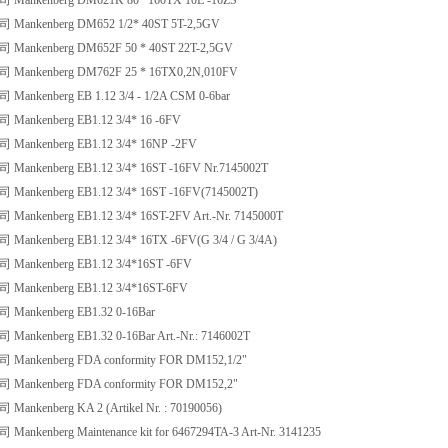
nkenberg DM621K 80 *160TX 10E -16ZS
nkenberg DM652 1/2* 40ST 5T-2,5GV
nkenberg DM652F 50 * 40ST 22T-2,5GV
ankenberg DM762F 25 * 16TX0,2N,010FV
nkenberg EB 1.12 3/4 - 1/2A CSM 0-6bar
nkenberg EB1.12 3/4* 16 -6FV
nkenberg EB1.12 3/4* 16NP -2FV
nkenberg EB1.12 3/4* 16ST -16FV Nr.7145002T
nkenberg EB1.12 3/4* 16ST -16FV(7145002T)
nkenberg EB1.12 3/4* 16ST-2FV Art.-Nr. 7145000T
nkenberg EB1.12 3/4* 16TX -6FV(G 3/4 / G 3/4A)
nkenberg EB1.12 3/4*16ST -6FV
nkenberg EB1.12 3/4*16ST-6FV
nkenberg EB1.32 0-16Bar
kenberg EB1.32 0-16Bar Art.-Nr.: 7146002T
nkenberg FDA conformity FOR DM152,1/2"
nkenberg FDA conformity FOR DM152,2"
kenberg KA 2 (Artikel Nr. : 70190056)
kenberg Maintenance kit for 6467294TA-3 Art-Nr. 3141235