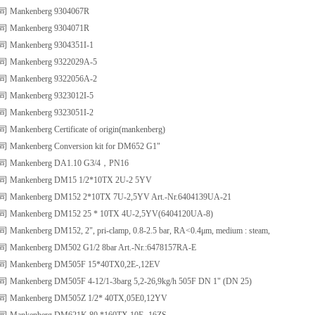
ankenberg 9304067R
ankenberg 9304071R
ankenberg 9304351I-1
ankenberg 9322029A-5
ankenberg 9322056A-2
ankenberg 9323012I-5
ankenberg 9323051I-2
kenberg Certificate of origin(mankenberg)
nkenberg Conversion kit for DM652 G1"
ankenberg DA1.10 G3/4，PN16
ankenberg DM15 1/2*10TX 2U-2 5YV
nkenberg DM152 2*10TX 7U-2,5YV Art.-Nr.6404139UA-21
nkenberg DM152 25 * 10TX 4U-2,5YV(6404120UA-8)
kenberg DM152, 2", pri-clamp, 0.8-2.5 bar, RA<0.4μm, medium : steam,
nkenberg DM502 G1/2 8bar Art.-Nr.:6478157RA-E
ankenberg DM505F 15*40TX0,2E-,12EV
kenberg DM505F 4-12/1-3barg 5,2-26,9kg/h 505F DN 1" (DN 25)
ankenberg DM505Z 1/2* 40TX,05E0,12YV