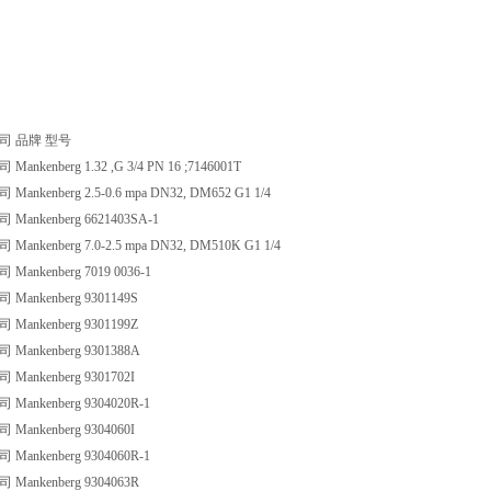
司 品牌 型号
nkenberg 1.32 ,G 3/4 PN 16 ;7146001T
nkenberg 2.5-0.6 mpa DN32, DM652 G1 1/4
ankenberg 6621403SA-1
nkenberg 7.0-2.5 mpa DN32, DM510K G1 1/4
ankenberg 7019 0036-1
ankenberg 9301149S
ankenberg 9301199Z
ankenberg 9301388A
ankenberg 9301702I
ankenberg 9304020R-1
ankenberg 9304060I
ankenberg 9304060R-1
ankenberg 9304063R