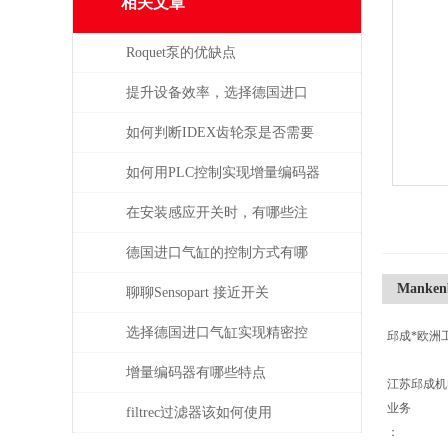
相关文章
Roquet泵的优缺点
提升设备效率，选择德国进口
SPECK泵备件
如何判断IDEX齿轮泵是否需要
维修或更换部件？
如何用PLC控制实现增量编码器
的定位功能？
在安装感应开关时，有哪些注
意事项？
德国进口气缸的控制方式有哪
Mankenb
些？
聊聊Sensopart 接近开关
选择德国进口气缸实现精密控
邱成*欧洲
制和动力传输
增量编码器有哪些特点
江苏邱成
业务
filtrec过滤器该如何使用
：