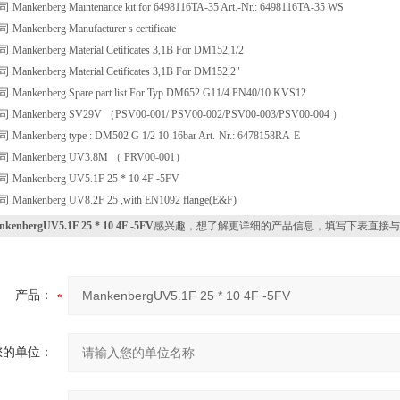
kenberg Maintenance kit for 6498116TA-35 Art.-Nr.: 6498116TA-35 WS
kenberg Manufacturer s certificate
kenberg Material Cetificates 3,1B For DM152,1/2
kenberg Material Cetificates 3,1B For DM152,2"
kenberg Spare part list For Typ DM652 G11/4 PN40/10 KVS12
nkenberg SV29V （PSV00-001/ PSV00-002/PSV00-003/PSV00-004 ）
kenberg type : DM502 G 1/2 10-16bar Art.-Nr.: 6478158RA-E
ankenberg UV3.8M （ PRV00-001）
nkenberg UV5.1F 25 * 10 4F -5FV
nkenberg UV8.2F 25 ,with EN1092 flange(E&F)
kenbergUV5.1F 25 * 10 4F -5FV
感兴趣，想了解更详细的产品信息，填写下表直接与
产品：
您的单位：