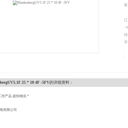
客
江
: 
传
手
:
:
ergUV5.1F 25 * 10 4F -5FV
的详细资料：
工控产品 超快物流 *
机电有限公司