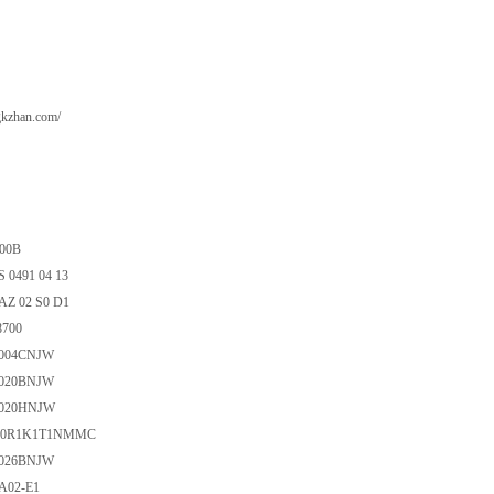
gkzhan.com/
200B
S 0491 04 13
 AZ 02 S0 D1
8700
W004CNJW
W020BNJW
W020HNJW
040R1K1T1NMMC
W026BNJW
-A02-E1