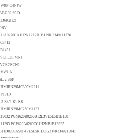
1VW004C4NJW
 ABZ 02 S0 D1
3336R2H21
00BV
P511A0270CA1H2NL2L2B1B1 NR 3349111576
-C3412
-B1421
-PVCFEUPMN1
-PVCRCRCN1
APVV51N
B6LJ2-SSP
CJJHMIRN29MC300M2211
VP101D
0-2-R3/4-R1-RR
CJJHMIRN29MC250M1133
29218032 PGM620B0260BT2L3VE5E5B1B1B1
29111293 PGP620A0260CC1H2NB1B1E6E5
M511D0200AS8F4VE5E5RHXJG3 NR3349215041