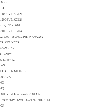
200B-V
012C
CN110QEVT1KG124
CN120QEVT1KG124
PD210QBT1KG201
CN210QEVT1KG164
N02-8993-4889803D;Parker-70042262
040R1K1T1NGCZ
075-21R1A2
W001CNJW
W004CNJW42
3-AS-5
F0D6R1670232000RD2
129320262
700Q
704Q
 08 06 -T Mehrfachanschl 2×8+3×6
49114029 PGP511A0110CZ7F5NH6H3B1B1
00S