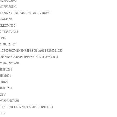
DM2PP35SNG
DM2PP35SNG
 SPANNZYL AD=48 H=9 NR：VB489C
VCMAM1N1
ACRECMN35
M2PT35SVG15
E196
1-400-24-07
P517B0580CM1H3NP5P3S-511A014 3339521050
B296NB**33-65/P11BBE**16-17 3339532005
VW004CNYW91
2HMF0281
63HM001
200B-V
2HMF0281
00BV
VW020BNGW91
P511A0190CL6H2NE6E5B1B1 3349111238
00BV