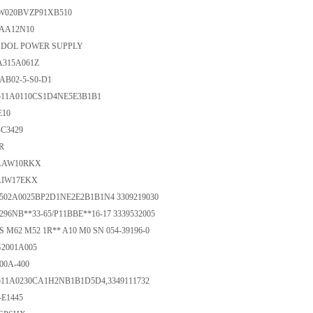
VW020BVZP91XB510
40AA12N10
5L DOL POWER SUPPLY
SA315A061Z
-AB02-5-S0-D1
P511A0110CS1D4NE5E3B1B1
E10
-C3429
3R
KAAW10RKX
KAIW17EKX
M502A0025BP2D1NE2E2B1B1N4 3309219030
B296NB**33-65/P11BBE**16-17 3339532005
ES M62 M52 1R** A10 M0 SN 054-39196-0
G2001A005
00A-400
P511A0230CA1H2NB1B1D5D4,3349111732
-E1445