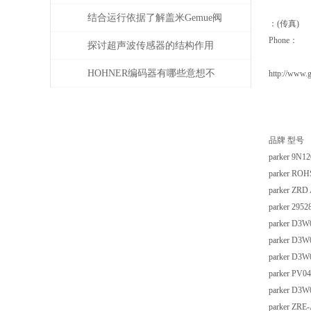
需注意这几点
结合运行依据了解盖米Gemue阀
：(传真)
Phone：
门
探讨超声波传感器的结构作用
HOHNER编码器有哪些意想不
http://www.
到的应用
品牌 型号
parker 9N1
parker ROH
parker ZRD
parker 2952
parker D3
parker D3
parker D3
parker PV
parker D3
parker ZRE