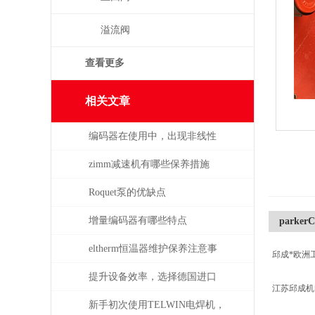
溢流阀
查看更多
相关文章
编码器在使用中，出现非线性
误差的处理
zimm减速机有哪些保养措施
Roquet泵的优缺点
增量编码器有哪些特点
parkerC
eltherm恒温器维护保养注意事
邱成*欧洲
项
提升设备效率，选择德国进口
江苏邱成
SPECK泵备件
新手初次使用TELWIN电焊机，