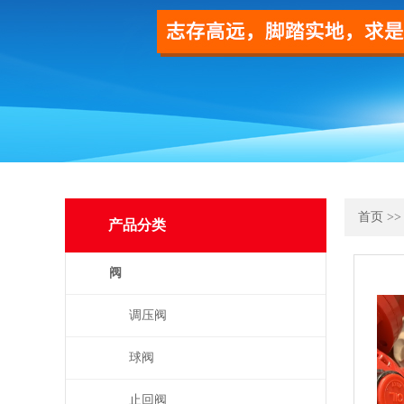
首页
>
产品分类
阀
调压阀
球阀
止回阀