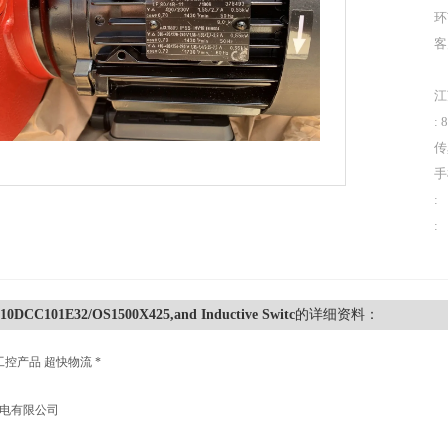
环
客
江
: 
传
手
:
:
10DCC101E32/OS1500X425,and Inductive Switc
的详细资料：
工控产品 超快物流 *
机电有限公司