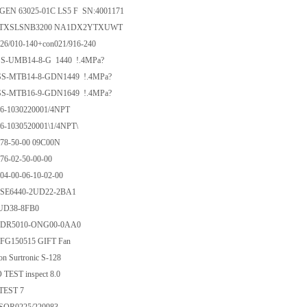
N 63025-01C LS5 F SN:4001171
1TXSLSNB3200 NA1DX2YTXUWT
6/010-140+con021/916-240
S-UMB14-8-G 1440 !.4MPa?
S-MTB14-8-GDN1449 !.4MPa?
S-MTB16-9-GDN1649 !.4MPa?
6-1030220001/4NPT
-1030520001\1/4NPT\
878-50-00 09C00N
876-02-50-00-00
104-00-06-10-02-00
SE6440-2UD22-2BA1
UD38-8FB0
6DR5010-ONG00-0AA0
IFG150515 GIFT Fan
on Surtronic S-128
TEST inspect 8.0
TEST 7