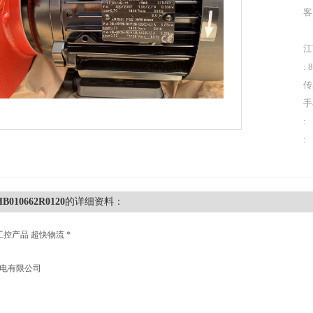
客
江
: 
传
手
:
:
B010662R0120
的详细资料：
工控产品 超快物流 *
机电有限公司