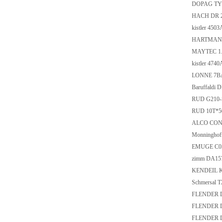
DOPAG TYP
HACH DR 28
kistler 45
HARTMANN
MAYTEC 1.3
kistler 47
LONNE 7B
Baruffaldi 
RUD G210-
RUD 10T*
ALCO CONT
Monninghoff
EMUGE C05
zimm DA1
KENDEIL K
Schmersal 
FLENDER D
FLENDER D
FLENDER D