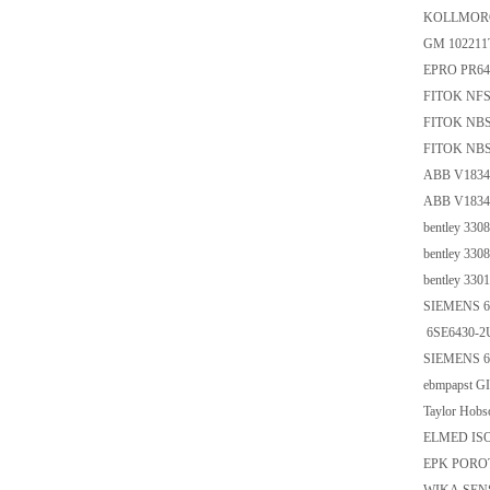
KOLLMORGE
GM 10221
EPRO PR642
FITOK NFS
FITOK NBS
FITOK NBS
ABB V1834
ABB V18346
bentley 330
bentley 330
bentley 330
SIEMENS 6
6SE6430-2
SIEMENS 
ebmpapst G
Taylor Hobs
ELMED ISO 
EPK PORO