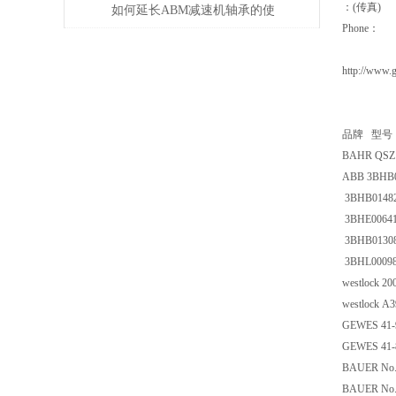
：(传真)
如何延长ABM减速机轴承的使
Phone：
用寿命
http://www.
品牌 型号
BAHR QSZ10
ABB 3BHB0
3BHB0148
3BHE00641
3BHB0130
3BHL00098
westlock 
westlock A
GEWES 41-
GEWES 41-
BAUER No. 
BAUER No.