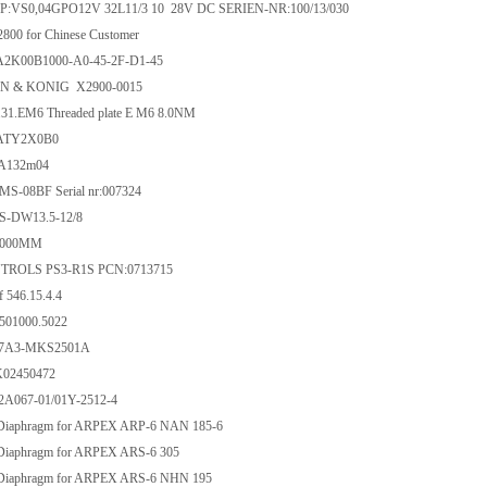
:VS0,04GPO12V 32L11/3 10 28V DC SERIEN-NR:100/13/030
00 for Chinese Customer
03A2K00B1000-A0-45-2F-D1-45
 & KONIG X2900-0015
1.EM6 Threaded plate E M6 8.0NM
40ATY2X0B0
A132m04
DMS-08BF Serial nr:007324
S-DW13.5-12/8
5000MM
ROLS PS3-R1S PCN:0713715
 546.15.4.4
01000.5022
57A3-MKS2501A
02450472
T2A067-01/01Y-2512-4
iaphragm for ARPEX ARP-6 NAN 185-6
iaphragm for ARPEX ARS-6 305
iaphragm for ARPEX ARS-6 NHN 195