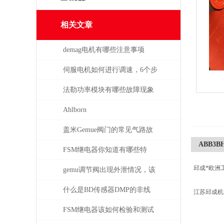
相关文章
demag电机有哪些注意事项
伺服电机如何进行调速，6个步
骤轻松解决！
法勒功率模块有哪些故障现象
需要检查
Ahlborn
盖米Gemue阀门的常见气路故
ABB3BH
障、执行器不动作问题排查与
FSM继电器你知道有哪些特
邱成*欧洲
密封件更换步骤
点？
gemu调节阀出现外泄情况，该
如何处理
什么是BD传感器DMP的非线
江苏邱成
性，怎么产生的？
FSM继电器该如何检验和测试