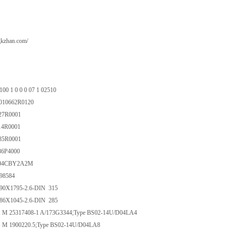
gkzhan.com/
0 1 0 0 0 07 1 02510
10662R0120
27R0001
4R0001
85R0001
6P4000
2004CBY2A2M
398584
90X1795-2.6-DIN 315
86X1045-2.6-DIN 285
M 25317408-1 A/173G3344;Type BS02-14U/D04LA4
 M 1900220.5;Type BS02-14U/D04LA8