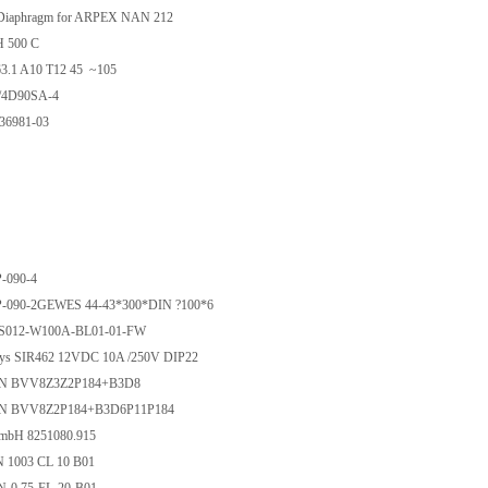
iaphragm for ARPEX NAN 212
 500 C
63.1 A10 T12 45 ~105
4D90SA-4
336981-03
-090-4
-090-2GEWES 44-43*300*DIN ?100*6
KS012-W100A-BL01-01-FW
ys SIR462 12VDC 10A /250V DIP22
 BVV8Z3Z2P184+B3D8
 BVV8Z2P184+B3D6P11P184
GmbH 8251080.915
 1003 CL 10 B01