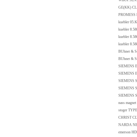
WIKA SENS
GE(KK) CL
PROMESS K
kuebler 05.
kuebler 8.5
kuebler 8.5
kuebler 8.5
BUhner & S
BUhner & S
SIEMENS 
SIEMENS 
SIEMENS S
SIEMENS S
SIEMENS S
nass magnet
stoger TY
CHRIST CL
NARDA NB
emerson HD