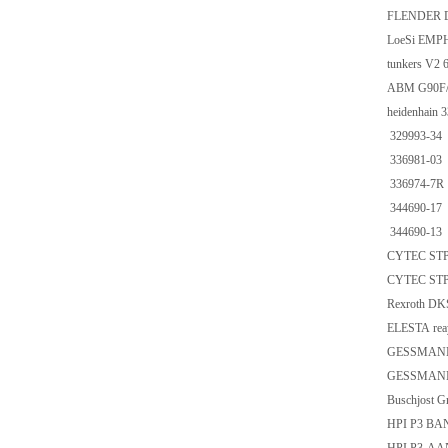
FLENDER D
LoeSi EMPH
tunkers V2 
ABM G90F/
heidenhain 
329993-34
336981-03
336974-7R
344690-17
344690-13
CYTEC STP
CYTEC STP
Rexroth D
ELESTA rea
GESSMANN
GESSMANN
Buschjost 
HPI P3 BAN