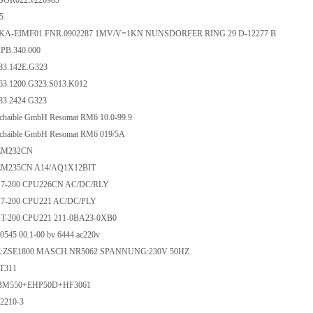
OR0225/220983
5
A-EIMF01 FNR.0902287 1MV/V=1KN NUNSDORFER RING 29 D-12277 B
KPB.340.000
883.142E.G323
863.1200.G323.S013.K012
883.2424.G323
chaible GmbH Resomat RM6 10.0-99.9
chaible GmbH Resomat RM6 019/5A
EM232CN
EM235CN A14/AQ1X12BIT
7-200 CPU226CN AC/DC/RLY
7-200 CPU221 AC/DC/PLY
T-200 CPU221 211-0BA23-0XB0
 0545 00.1-00 bv 6444 ac220v
PE:ZSE1800 MASCH.NR5062 SPANNUNG:230V 50HZ
T311
M550+EHP50D+HF3061
2210-3