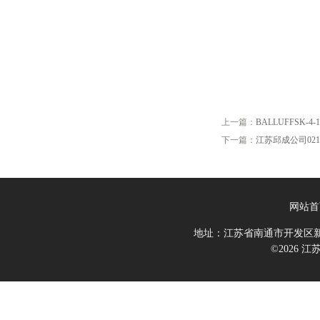
上一篇：
BALLUFFSK-4-1
下一篇：
江苏邱成公司021-B
网站首
地址：江苏省南通市开发区新
©2026