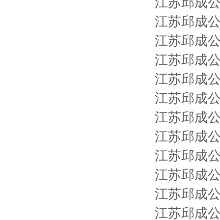
江苏邱成公司 
江苏邱成公司 B
江苏邱成公司 B
江苏邱成公司 
江苏邱成公司 B
江苏邱成公司 
江苏邱成公司 
江苏邱成公司 B
江苏邱成公司 
江苏邱成公司 B
江苏邱成公司 
江苏邱成公司 B