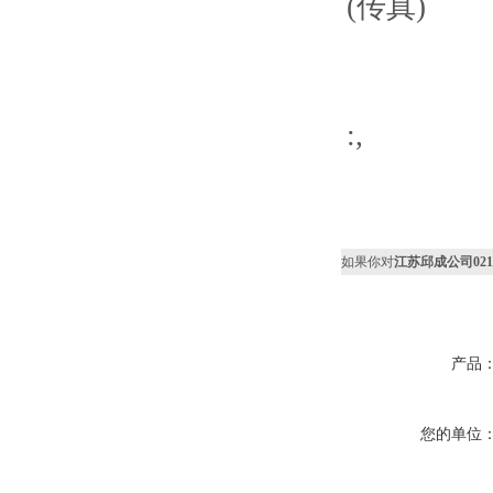
(传真)
:,
如果你对
江苏邱成公司021-
产品
您的单位