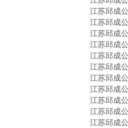
江苏邱成公司 B
江苏邱成公司 B
江苏邱成公司 
江苏邱成公司 B
江苏邱成公司 B
江苏邱成公司 B
江苏邱成公司 B
江苏邱成公司 B
江苏邱成公司 
江苏邱成公司 
江苏邱成公司 
江苏邱成公司 