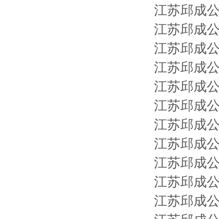
江苏邱成公司 B
江苏邱成公司 
江苏邱成公司 B
江苏邱成公司 
江苏邱成公司 
江苏邱成公司 
江苏邱成公司 
江苏邱成公司 
江苏邱成公司 B
江苏邱成公司 B
江苏邱成公司 B