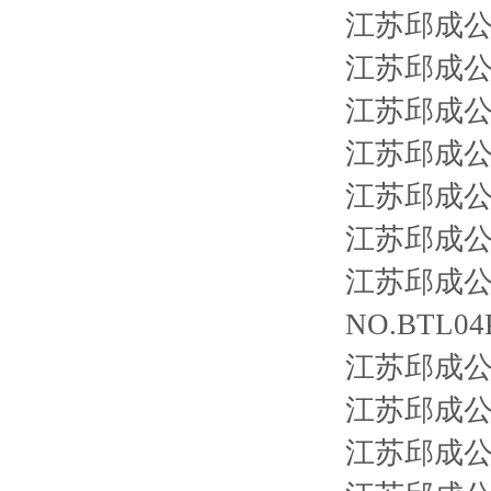
江苏邱成公司 
江苏邱成公司 
江苏邱成公司 B
江苏邱成公司 
江苏邱成公司 
江苏邱成公司 
江苏邱成公司 B
NO.BTL04
江苏邱成公司 
江苏邱成公司 
江苏邱成公司 