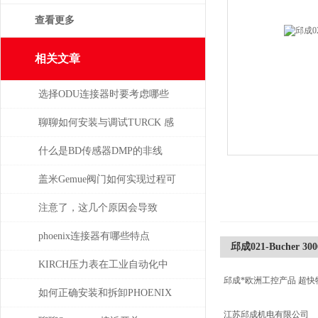
查看更多
相关文章
选择ODU连接器时要考虑哪些
因素？
聊聊如何安装与调试TURCK 感
应开关
什么是BD传感器DMP的非线
性，怎么产生的？
盖米Gemue阀门如何实现过程可
视化与远程监控？
注意了，这几个原因会导致
TELWIN电焊机出现漏电现象
phoenix连接器有哪些特点
邱成021-Bucher 300
KIRCH压力表在工业自动化中
邱成*欧洲工控产品 超快
的角色与价值
如何正确安装和拆卸PHOENIX
江苏邱成机电有限公司