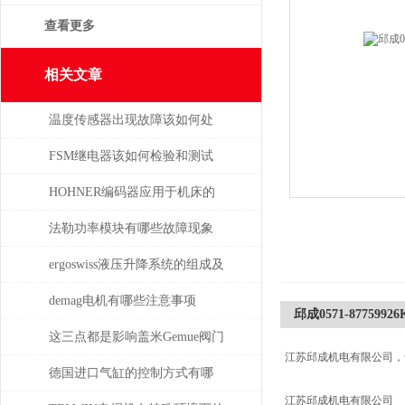
查看更多
相关文章
温度传感器出现故障该如何处
理
FSM继电器该如何检验和测试
HOHNER编码器应用于机床的
位移测量和主轴控制
法勒功率模块有哪些故障现象
需要检查
ergoswiss液压升降系统的组成及
其作用
demag电机有哪些注意事项
邱成0571-87759926Ki
这三点都是影响盖米Gemue阀门
江苏邱成机电有限公司，
价格的主要因素
德国进口气缸的控制方式有哪
江苏邱成机电有限公司