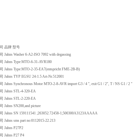
司 品牌 型号
hns Washer 6-A2-ISO 7092 with degassing
ahns Type:MTO-6-31-AVR180
hns Type:MTO-2-35-EA7(entspricht FME-2B-B)
hns TYP EGSU 24-1.5 Art-Nr.512001
ns Synchronous Motor MTO-2-8-AVR import G3 / 4 ", exit G1 / 2", T / NS G1 / 2 "
ahns STL-4-320-EA
ahns STL-2-220-EA
hns SN200,and picture
hns SN 159111541 ;263052.72458-1;500300A3123AAAAA
hns sms part no:0112015-22.213
ahns P27P2
ahns P27 P4