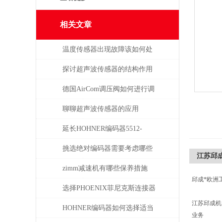
相关文章
温度传感器出现故障该如何处
理
探讨超声波传感器的结构作用
德国AirCom调压阀如何进行调
压，一分钟了解！
聊聊超声波传感器的应用
延长HOHNER编码器5512-
05FR-0800使用寿命的保养秘诀
挑选绝对编码器需要考虑哪些
江苏邱成公司
问题
zimm减速机有哪些保养措施
邱成*欧洲
选择PHOENIX菲尼克斯连接器
江苏邱成
时需考虑哪些问题？
HOHNER编码器如何选择适当
业务