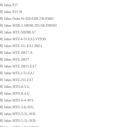
Jahns P27
ahns P23 59
hns Order.Nr 020.0208.230.05082
ahns MZB-3-180/60-295-SR-DMS01
ahns MTZ-5HD90 A7
ahns MTZ-4-51-EA5-VITON
ahns MTZ-311-EA5 3M11
Jahns MTZ-2M17-A
Jahns MTZ-2M17
ahns MTZ-2M11-EA7
ahns MTZ-2-51-EA7
ahns MTZ-251-EA7
ahns MTO-8-5-G
ahns MTO-8-4-G
ahns MTO-6-4-AVS
ahns MTO-5-8-AVG
ahns MTO-5-31-AVR
ahns MTO-5-31-AVB