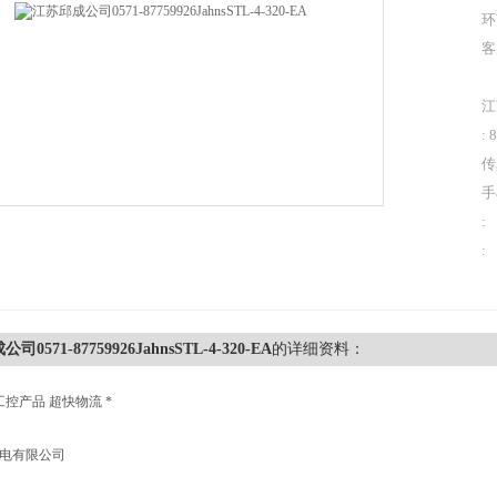
环
客
江
: 
传
手
:
:
0571-87759926JahnsSTL-4-320-EA
的详细资料：
工控产品 超快物流 *
机电有限公司