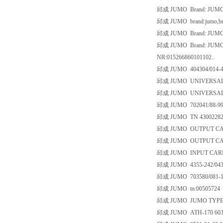
邱成 JUMO Brand: JUMO, Br
邱成 JUMO brand:jumo,brand
邱成 JUMO Brand: JUMO, Br
邱成 JUMO Brand: JUMO, B
NR:015266860101102..
邱成 JUMO 404304/014-41
邱成 JUMO UNIVERSALPR
邱成 JUMO UNIVERSALPR
邱成 JUMO 702041/88-999
邱成 JUMO TN 4300228
邱成 JUMO OUTPUT CARD
邱成 JUMO OUTPUT CARD
邱成 JUMO INPUT CARD 
邱成 JUMO 4355-242/043
邱成 JUMO 703580/081-11
邱成 JUMO tn:00505724
邱成 JUMO JUMO TYPE:901
邱成 JUMO ATH-170 6030