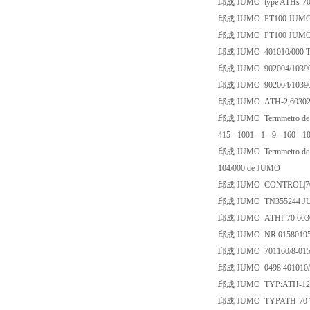
邱成 JUMO type ATHs-70/Au;
邱成 JUMO PT100 JUMO -1
邱成 JUMO PT100 JUMO T
邱成 JUMO 401010/000 TN
邱成 JUMO 902004/1039
邱成 JUMO 902004/1039
邱成 JUMO ATH-2,60302
邱成 JUMO Termmetro de resis
415 - 1001 - 1 - 9 - 160 -
邱成 JUMO Termmetro de resis
104/000 de JUMO
邱成 JUMO CONTROL|7030
邱成 JUMO TN355244 JU
邱成 JUMO ATHf-70 603021
邱成 JUMO NR.01580195010
邱成 JUMO 701160/8-015
邱成 JUMO 0498 401010/00
邱成 JUMO TYP:ATH-12 T8
邱成 JUMO TYPATH-70 T80