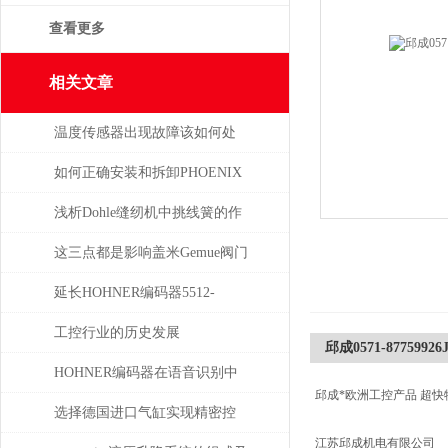
查看更多
相关文章
温度传感器出现故障该如何处
理
如何正确安装和拆卸PHOENIX
菲尼克斯连接器？
浅析Dohle缝纫机中挑线簧的作
用
这三点都是影响盖米Gemue阀门
价格的主要因素
延长HOHNER编码器5512-
05FR-0800使用寿命的保养秘诀
工控行业的历史发展
邱成0571-87759926J
HOHNER编码器在语音识别中
邱成*欧洲工控产品 超快
有什么应用
选择德国进口气缸实现精密控
江苏邱成机电有限公司