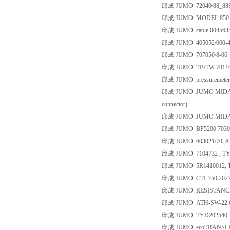
邱成 JUMO 72040/88_888
邱成 JUMO MODEL:8501
邱成 JUMO cable 004563
邱成 JUMO 405052/000-45
邱成 JUMO 707050/8-06
邱成 JUMO TB/TW 701160
邱成 JUMO pressuremeter
邱成 JUMO JUMO MIDAS Range: 
connector)
邱成 JUMO JUMO MIDAS Range:-
邱成 JUMO BP5200 703030
邱成 JUMO 603021/70, A
邱成 JUMO 7104732 , TYP
邱成 JUMO 5R1410012, T
邱成 JUMO CTI-750,202756
邱成 JUMO RESISTANCE TH
邱成 JUMO ATH-SW-22 6
邱成 JUMO TYD202540
邱成 JUMO ecoTRANSL