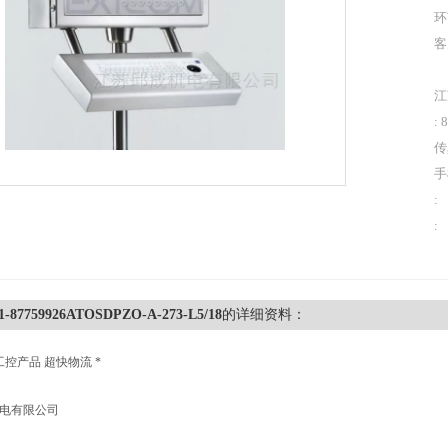
环
客
江
: 
传
手
:
:
-87759926ATOSDPZO-A-273-L5/18
的详细资料：
工控产品 超快物流 *
机电有限公司