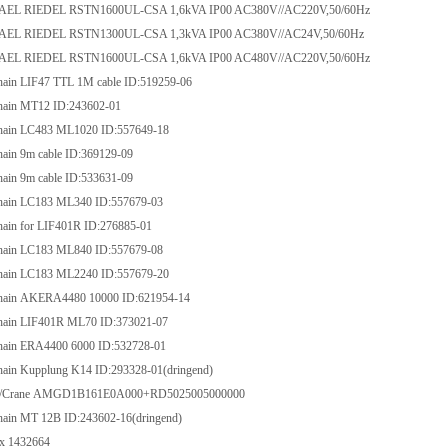
L RIEDEL RSTN1600UL-CSA 1,6kVA IP00 AC380V//AC220V,50/60Hz
L RIEDEL RSTN1300UL-CSA 1,3kVA IP00 AC380V//AC24V,50/60Hz
L RIEDEL RSTN1600UL-CSA 1,6kVA IP00 AC480V//AC220V,50/60Hz
ain LIF47 TTL 1M cable ID:519259-06
ain MT12 ID:243602-01
ain LC483 ML1020 ID:557649-18
in 9m cable ID:369129-09
in 9m cable ID:533631-09
ain LC183 ML340 ID:557679-03
ain for LIF401R ID:276885-01
ain LC183 ML840 ID:557679-08
ain LC183 ML2240 ID:557679-20
ain AKERA4480 10000 ID:621954-14
ain LIF401R ML70 ID:373021-07
ain ERA4400 6000 ID:532728-01
ain Kupplung K14 ID:293328-01(dringend)
Crane AMGD1B161E0A000+RD5025005000000
ain MT 12B ID:243602-16(dringend)
x 1432664