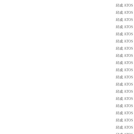
邱成 ATOS R
邱成 ATOS E_
邱成 ATOS
邱成 ATOS 
邱成 ATOS 
邱成 ATOS E
邱成 ATOS E
邱成 ATOS D
邱成 ATOS 
邱成 ATOS A
邱成 ATOS 
邱成 ATOS 
邱成 ATOS 
邱成 ATOS D
邱成 ATOS 
邱成 ATOS A
邱成 ATOS J
邱成 ATOS E