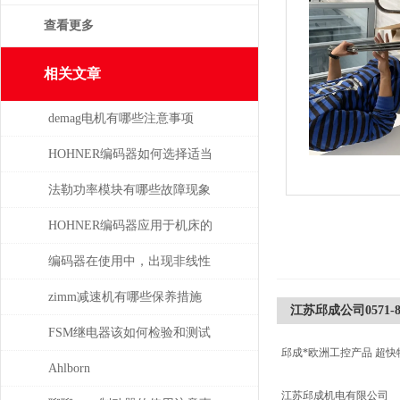
查看更多
相关文章
demag电机有哪些注意事项
HOHNER编码器如何选择适当
的分辨率？
法勒功率模块有哪些故障现象
需要检查
HOHNER编码器应用于机床的
位移测量和主轴控制
编码器在使用中，出现非线性
误差的处理
zimm减速机有哪些保养措施
江苏邱成公司0571-8775
FSM继电器该如何检验和测试
邱成*欧洲工控产品 超快
Ahlborn
江苏邱成机电有限公司