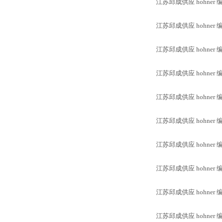
江苏邱成供应 hohner 
江苏邱成供应 hohner 
江苏邱成供应 hohner 
江苏邱成供应 hohner 
江苏邱成供应 hohner 
江苏邱成供应 hohner 编
江苏邱成供应 hohner 编
江苏邱成供应 hohner 编
江苏邱成供应 hohner 编
江苏邱成供应 hohner 