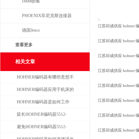
IMM喷嘴
PHOENIX菲尼克斯连接器
:,
江苏邱成供应 hohner 
德国Jesco
江苏邱成供应 hohner 
查看更多
江苏邱成供应 hohner 
相关文章
江苏邱成供应 hohner 
HOHNER编码器有哪些意想不
江苏邱成供应 hohner 
到的应用
HOHNER编码器应用于机床的
江苏邱成供应 hohner 编
位移测量和主轴控制
HOHNER编码器是如何工作
的，有哪些类型？
延长HOHNER编码器5512-
江苏邱成供应 hohner 编
05FR-0800使用寿命的保养秘诀
避免HOHNER编码器5512-
江苏邱成供应 hohner 编码
05FR-0800损坏的5个常见操作