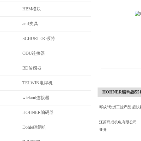
HBM模块
amf夹具
SCHURTER 硕特
ODU连接器
BD传感器
TELWIN电焊机
HOHNER编码器5512
wieland连接器
邱成*欧洲工控产品 超快
HOHNER编码器
江苏邱成机电有限公司
Dohle缝纫机
业务
：