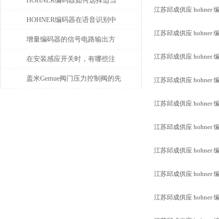
HOHNER编码器如何选择适当
江苏邱成供应 hohner 编码器
误区
的分辨率？
HOHNER编码器在语音识别中
江苏邱成供应 hohner 编码
有什么应用
增量编码器的信号电路输出方
江苏邱成供应 hohner 编
式
在安装感应开关时，有哪些注
意事项？
盖米Gemue阀门压力控制阀的先
江苏邱成供应 hohner 编
导式气动方案：如何用小块头
江苏邱成供应 hohner 
电磁阀驱动大执行器
江苏邱成供应 hohner 
江苏邱成供应 hohner 
江苏邱成供应 hohner 编
江苏邱成供应 hohner 