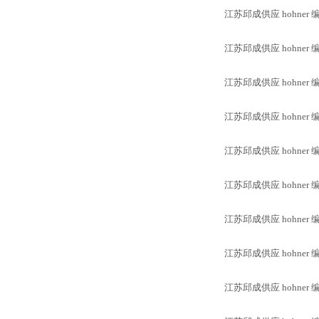
江苏邱成供应 hohner 
江苏邱成供应 hohner 编
江苏邱成供应 hohner 编
江苏邱成供应 hohner 
江苏邱成供应 hohner 
江苏邱成供应 hohner 
江苏邱成供应 hohner 编
江苏邱成供应 hohner 
江苏邱成供应 hohner 