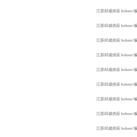
江苏邱成供应 hohner 编
江苏邱成供应 hohner 编
江苏邱成供应 hohner 
江苏邱成供应 hohner 
江苏邱成供应 hohner 
江苏邱成供应 hohner 
江苏邱成供应 hohner 编
江苏邱成供应 hohner 
江苏邱成供应 hohner 