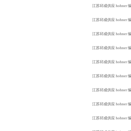
江苏邱成供应 hohner 编码
江苏邱成供应 hohner 编码
江苏邱成供应 hohner 
江苏邱成供应 hohner 编
江苏邱成供应 hohner 编
江苏邱成供应 hohner 编
江苏邱成供应 hohner 
江苏邱成供应 hohner 
江苏邱成供应 hohner 编