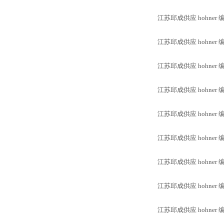
江苏邱成供应 hohner 
江苏邱成供应 hohner 编
江苏邱成供应 hohner 编
江苏邱成供应 hohner 
江苏邱成供应 hohner 
江苏邱成供应 hohner 
江苏邱成供应 hohner 编
江苏邱成供应 hohner 
江苏邱成供应 hohner 