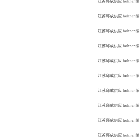
江苏邱成供应 hohner 
江苏邱成供应 hohner 
江苏邱成供应 hohner 编
江苏邱成供应 hohner 
江苏邱成供应 hohner 
江苏邱成供应 hohner 
江苏邱成供应 hohner 
江苏邱成供应 hohner 编码
江苏邱成供应 hohner 
江苏邱成供应 hohner 编