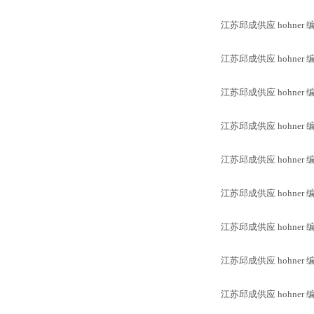
江苏邱成供应 hohner 
江苏邱成供应 hohner 
江苏邱成供应 hohner 
江苏邱成供应 hohner 
江苏邱成供应 hohner 
江苏邱成供应 hohner 编
江苏邱成供应 hohner 
江苏邱成供应 hohner 
江苏邱成供应 hohner 