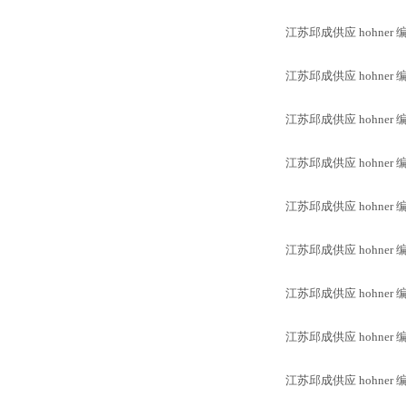
江苏邱成供应 hohner 
江苏邱成供应 hohner 
江苏邱成供应 hohner 
江苏邱成供应 hohner 
江苏邱成供应 hohner 
江苏邱成供应 hohner 编
江苏邱成供应 hohner 
江苏邱成供应 hohner 编
江苏邱成供应 hohner 编