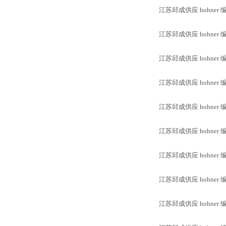
江苏邱成供应 hohner 编
江苏邱成供应 hohner 编
江苏邱成供应 hohner 
江苏邱成供应 hohner 编码
江苏邱成供应 hohner 
江苏邱成供应 hohner 编
江苏邱成供应 hohner 
江苏邱成供应 hohner 
江苏邱成供应 hohner 