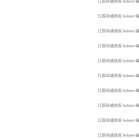
江苏邱成供应 hohner 编
江苏邱成供应 hohner 
江苏邱成供应 hohner 编码
江苏邱成供应 hohner 编码
江苏邱成供应 hohner 编
江苏邱成供应 hohner 
江苏邱成供应 hohner 
江苏邱成供应 hohner 
江苏邱成供应 hohner 
江苏邱成供应 hohner 