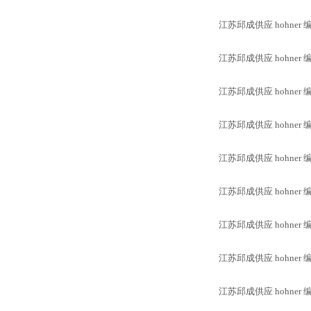
江苏邱成供应 hohner 编
江苏邱成供应 hohner 编
江苏邱成供应 hohner 
江苏邱成供应 hohner 
江苏邱成供应 hohner 
江苏邱成供应 hohner 
江苏邱成供应 hohner 
江苏邱成供应 hohner 
江苏邱成供应 hohner 