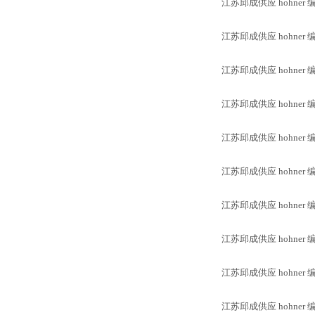
江苏邱成供应 hohner 编
江苏邱成供应 hohner 
江苏邱成供应 hohner 
江苏邱成供应 hohner 
江苏邱成供应 hohner 编
江苏邱成供应 hohner 编
江苏邱成供应 hohner 
江苏邱成供应 hohner 
江苏邱成供应 hohner 
江苏邱成供应 hohner 编