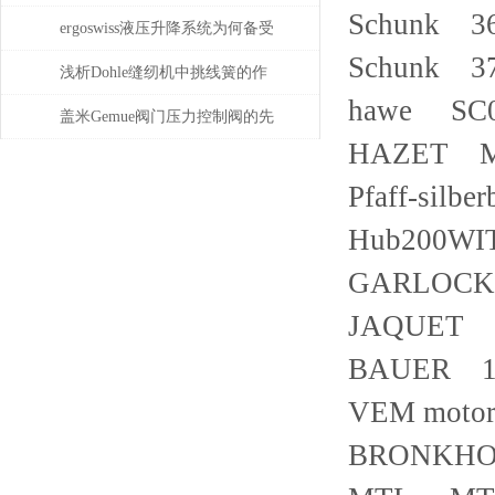
Schunk 3
指南
ergoswiss液压升降系统为何备受
Schunk 3
青睐？
浅析Dohle缝纫机中挑线簧的作
hawe SC
用
盖米Gemue阀门压力控制阀的先
HAZET M
导式气动方案：如何用小块头
Pfaff-silb
电磁阀驱动大执行器
Hub200WITHL
GARLOCK 
JAQUET D
BAUER 19
VEM moto
BRONKHO