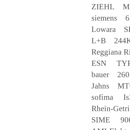
ZIEHL MS
siemens 
Lowara SH
L+B 244K
Reggiana R
ESN TYP
bauer 260
Jahns MT
sofima Is
Rhein-Getr
SIME 90