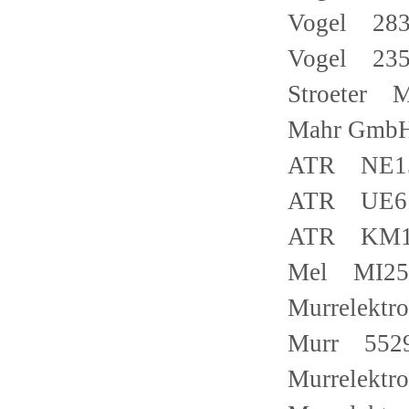
Vogel 283
Vogel 235
Stroeter 
Mahr Gmb
ATR NE1
ATR UE6
ATR KM1
Mel MI25
Murrelekt
Murr 552
Murrelekt