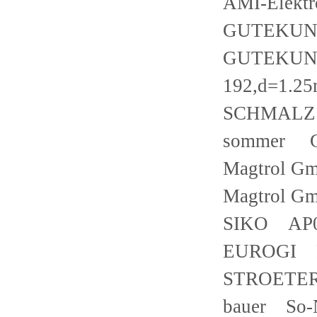
AMI-Elekt
GUTEKUN
GUTEKU
192,d=1.2
SCHMALZ 
sommer GD
Magtrol G
Magtrol G
SIKO AP0
EUROGI FE
STROETER
bauer So-