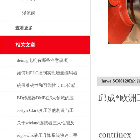
溢流阀
查看更多
相关文章
demag电机有哪些注意事项
如何用PLC控制实现增量编码器
hawe SC00120R
的
的定位功能？
确保准确性和可靠性：BD传感
邱成*欧洲
器使用必读指南
BD传感器DMP在6大领域的应
用分析
Joslyn Clark变压器的构造与工
作原理
关于wieland连接器三大性能及
contrinex
重要性
ergoswiss液压升降系统快速上手