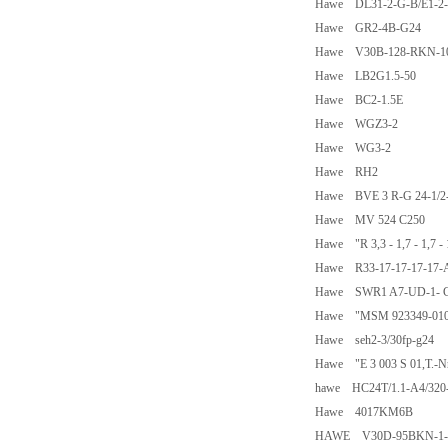
Hawe DL31-2-G-B/E1-2-
Hawe GR2-4B-G24
Hawe V30B-128-RKN-1
Hawe LB2G1.5-50
Hawe BC2-1.5E
Hawe WGZ3-2
Hawe WG3-2
Hawe RH2
Hawe BVE 3 R-G 24-1/
Hawe MV 524 C250
Hawe "R 3,3 - 1,7 - 1,7 - 1
Hawe R33-17-17-17-17-
Hawe SWR1 A7-UD-1- G24
Hawe "MSM 923349-010,R
Hawe seh2-3/30fp-g24
Hawe "E 3 003 S 01,T.-Nr
hawe HC24T/1.1-A4/32
Hawe 4017KM6B
HAWE V30D-95BKN-1-