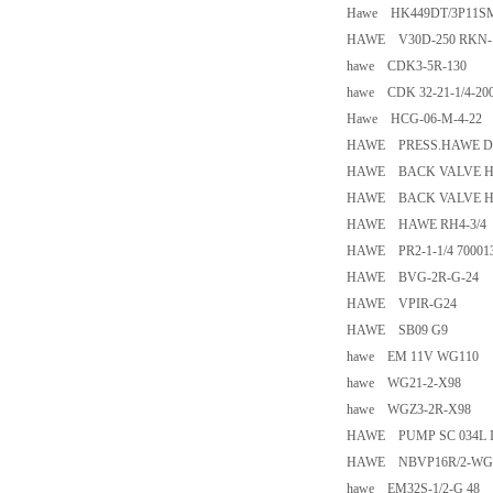
Hawe HK449DT/3P11SMA
HAWE V30D-250 RKN-1
hawe CDK3-5R-130
hawe CDK 32-21-1/4-200
Hawe HCG-06-M-4-22
HAWE PRESS.HAWE DG
HAWE BACK VALVE H
HAWE BACK VALVE H
HAWE HAWE RH4-3/4
HAWE PR2-1-1/4 70001
HAWE BVG-2R-G-24
HAWE VPIR-G24
HAWE SB09 G9
hawe EM 11V WG110
hawe WG21-2-X98
hawe WGZ3-2R-X98
HAWE PUMP SC 034L 
HAWE NBVP16R/2-W
hawe EM32S-1/2-G 48