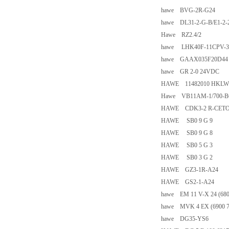
hawe BVG-2R-G24
hawe DL31-2-G-B/E1-2-
Hawe RZ2.4/2
hawe LHK40F-11CPV-
hawe GAAX035F20D44 
hawe GR 2-0 24VDC
HAWE 11482010 HKLW32T
Hawe VB11AM-1/700-B6
HAWE CDK3-2 R-CET
HAWE SB0 9 G 9
HAWE SB0 9 G 8
HAWE SB0 5 G 3
HAWE SB0 3 G 2
HAWE GZ3-1R-A24
HAWE GS2-1-A24
hawe EM 11 V-X 24 (680
hawe MVK 4 EX (6900 7
hawe DG35-YS6