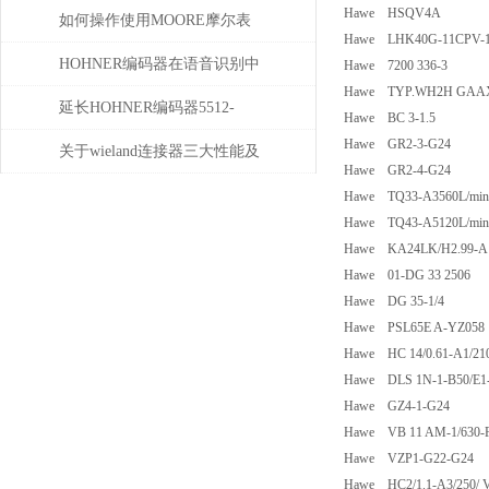
Hawe HSQV4A
青睐？
如何操作使用MOORE摩尔表
Hawe LHK40G-11CPV-1
HOHNER编码器在语音识别中
Hawe 7200 336-3
Hawe TYP.WH2H GAAX03
有什么应用
延长HOHNER编码器5512-
Hawe BC 3-1.5
Hawe GR2-3-G24
05FR-0800使用寿命的保养秘诀
关于wieland连接器三大性能及
Hawe GR2-4-G24
重要性
Hawe TQ33-A3560L/min
Hawe TQ43-A5120L/min
Hawe KA24LK/H2.99-A1
Hawe 01-DG 33 2506
Hawe DG 35-1/4
Hawe PSL65E A-YZ058
Hawe HC 14/0.61-A1/21
Hawe DLS 1N-1-B50/E1-
Hawe GZ4-1-G24
Hawe VB 11 AM-1/630-F
Hawe VZP1-G22-G24
Hawe HC2/1.1-A3/250/