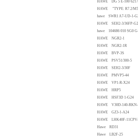
HAWE DG 5 E-100 6217
HAWE "TYPE: R7.2/M5.
hawe SWR1 A7-UD-1-G2
HAWE SEH2-3/36FP-G
hawe 104686 010 SG0 
HAWE NGR2-1
HAWE NGR2-1R
HAWE BVP-3S
HAWE PSV51/300-5
HAWE SEH2-3/30F
HAWE PMVP5-44
HAWE VP1-R-X24
HAWE HRP5
HAWE HSF3D 1-G24
HAWE V30D-140-RKN-1
HAWE GZ3-1-A24
HAWE LHK40F-11CPV-
Hawe RD31
Hawe LB2F-25