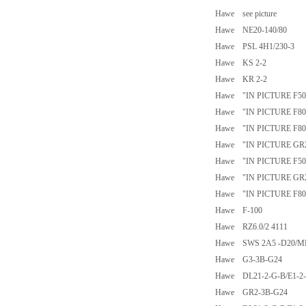
Hawe see picture
Hawe NE20-140/80
Hawe PSL 4H1/230-3
Hawe KS 2-2
Hawe KR 2-2
Hawe "IN PICTURE F50-
Hawe "IN PICTURE F80-
Hawe "IN PICTURE F80-
Hawe "IN PICTURE GR2-
Hawe "IN PICTURE F50-
Hawe "IN PICTURE GR2
Hawe "IN PICTURE F80-
Hawe F-100
Hawe RZ6.0/2 4111
Hawe SWS 2A5 -D20/M
Hawe G3-3B-G24
Hawe DL21-2-G-B/E1-2-
Hawe GR2-3B-G24