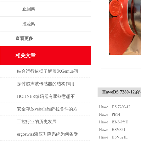
止回阀
溢流阀
查看更多
相关文章
结合运行依据了解盖米Gemue阀
门
探讨超声波传感器的结构作用
HaweDS 7280-12
的
HOHNER编码器有哪些意想不
Hawe DS 7280-12
到的应用
安全存放vaisala维萨拉备件的方
Hawe PE14
法，赶紧收藏！
工控行业的历史发展
Hawe B3-3-PYD
Hawe HSV321
ergoswiss液压升降系统为何备受
Hawe HSV321E