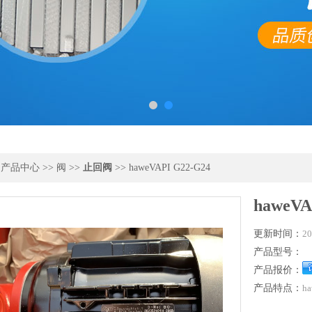
>
产品中心
>>
阀
>>
止回阀
>> haweVAPI G22-G24
haweVA
更新时间：
20
产品型号：
产品报价：
产品特点：
ha