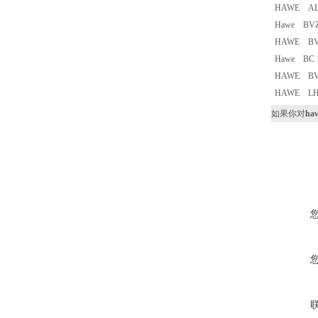
HAWE AL2
Hawe BVZP
HAWE BV
Hawe BC 1
HAWE BVZ
HAWE LHK
如果你对
ha