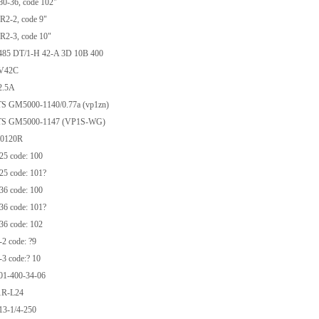
-36, code 102"
-2, code 9"
-3, code 10"
5 DT/1-H 42-A 3D 10B 400
V42C
.5A
GM5000-1140/0.77a (vp1zn)
 GM5000-1147 (VP1S-WG)
0120R
5 code: 100
5 code: 101?
6 code: 100
6 code: 101?
6 code: 102
 code: ?9
 code:? 10
1-400-34-06
R-L24
3-1/4-250