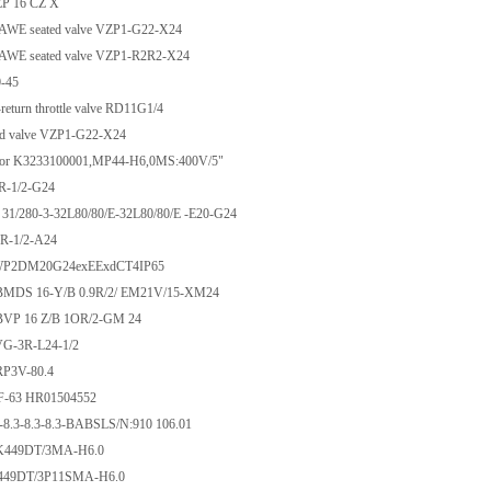
 16 CZ X
 seated valve VZP1-G22-X24
 seated valve VZP1-R2R2-X24
-45
turn throttle valve RD11G1/4
d valve VZP1-G22-X24
or K3233100001,MP44-H6,0MS:400V/5"
-1/2-G24
1/280-3-32L80/80/E-32L80/80/E -E20-G24
-1/2-A24
P2DM20G24exEExdCT4IP65
S 16-Y/B 0.9R/2/ EM21V/15-XM24
P 16 Z/B 1OR/2-GM 24
-3R-L24-1/2
3V-80.4
-63 HR01504552
8.3-8.3-8.3-BABSLS/N:910 106.01
49DT/3MA-H6.0
49DT/3P11SMA-H6.0