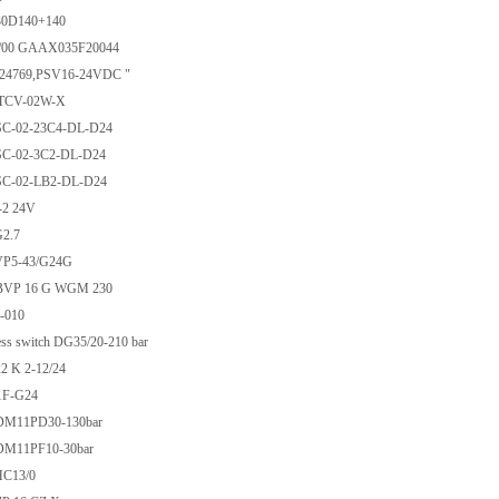
D140+140
00 GAAX035F20044
24769,PSV16-24VDC "
CV-02W-X
-02-23C4-DL-D24
-02-3C2-DL-D24
-02-LB2-DL-D24
-2 24V
2.7
P5-43/G24G
P 16 G WGM 230
-010
 switch DG35/20-210 bar
2 K 2-12/24
F-G24
11PD30-130bar
11PF10-30bar
C13/0