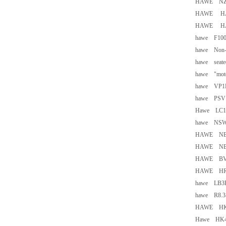
HAWE NZP
HAWE HAWE
HAWE HAWE
hawe F100
hawe Non-re
hawe seate
hawe "mot
hawe VP1R
hawe PSV 3
Hawe LC1R
hawe NSW
HAWE NBMD
HAWE NBV
HAWE BVG
HAWE HRP
hawe LB3F
hawe R8.3-
HAWE HK4
Hawe HK4