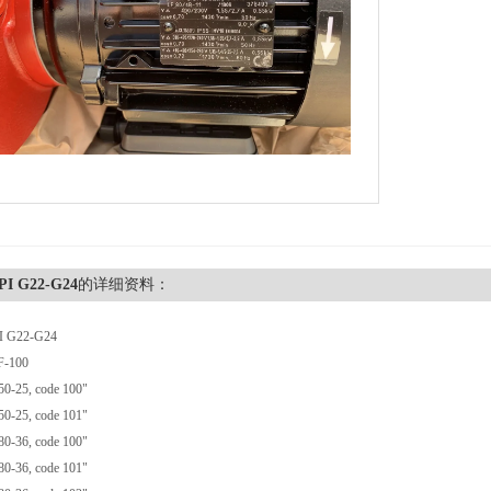
PI G22-G24
的详细资料：
I G22-G24
-100
-25, code 100"
-25, code 101"
-36, code 100"
-36, code 101"