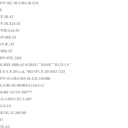
P 16G 1R/A MA-M-X24
40
P-2R-AT
-1R-X24-AT
2R-G24-AT
P-4ER-AT
P-4C-AT
4ER-AT
X05 053C 2424
/MIN 100K/cO SCM435 ""HAWE"" R3.35-1.9 "
 S-X 205 n.sk. 7903 SP1-X 205 6953 7233
 16 G/R/A MA-M-X24 1263486
1/80-31L/40/40/EA2-E4-G12
40F-11CVP-160????
-3-DD-C/E1-2-160?
-0-1/4
33G-21-260/260
H3
32-A3