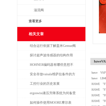
溢流阀
查看更多
相关文章
结合运行依据了解盖米Gemue阀
门
探讨超声波传感器的结构作用
haweVA
HOHNER编码器有哪些意想不
hawe VAP
到的应用
安全存放vaisala维萨拉备件的方
hawe LB4F
法，赶紧收藏！
工控行业的历史发展
HAWE "F50
HAWE "F50
ergoswiss液压升降系统为何备受
HAWE "F80
HAWE "F80
青睐？
如何操作使用MOORE摩尔表