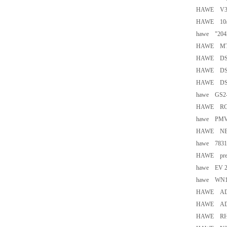
HAWE V30
HAWE 10/
hawe "204
HAWE MT
HAWE DSC
HAWE DSC
HAWE DSC
hawe GS2
HAWE RG
hawe PMV
HAWE NBV
hawe 7831
HAWE press
hawe EV 2
hawe WN1
HAWE ADM
HAWE ADM
HAWE RH