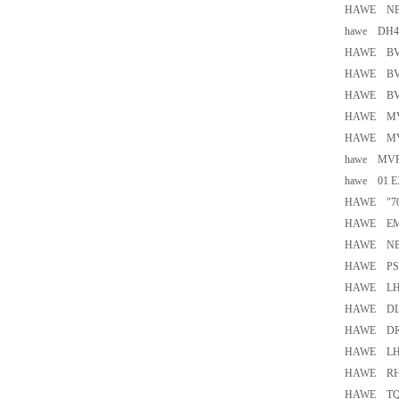
HAWE NBV
hawe DH
HAWE BV
HAWE BVP
HAWE BVP
HAWE MV
HAWE MV
hawe MVP
hawe 01 E
HAWE "70L
HAWE EM 31
HAWE NBVP
HAWE PSL3
HAWE LHK
HAWE DL31
HAWE DR2
HAWE LHK
HAWE R
HAWE TQ