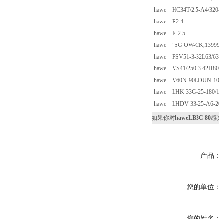
hawe HC34T/2.5-A4/32
hawe R2.4
hawe R-2.5
hawe "SG OW-CK,139994
hawe PSV51-3-32L63/63/
hawe VS41/250-3 42H80/
hawe V60N-90LDUN-10
hawe LHK 33G-25-180/1
hawe LHDV 33-25-A6-20
如果你对
haweLB3C 80
感
产品
您的单位
您的姓名