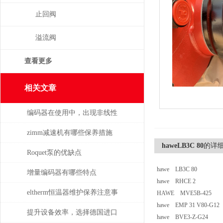
止回阀
溢流阀
查看更多
相关文章
编码器在使用中，出现非线性
误差的处理
zimm减速机有哪些保养措施
haweLB3C 80
的详
Roquet泵的优缺点
hawe LB3C 80
增量编码器有哪些特点
hawe RHCE 2
eltherm恒温器维护保养注意事
HAWE MVE5B-425
hawe EMP 31 V80-G12
项
提升设备效率，选择德国进口
hawe BVE3-Z-G24