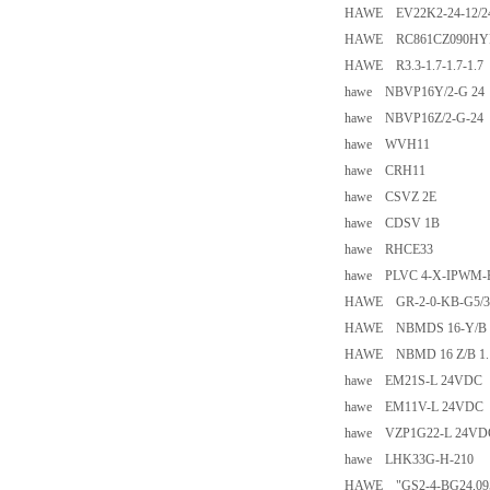
HAWE EV22K2-24-12/2
HAWE RC861CZ090HY
HAWE R3.3-1.7-1.7-1.7
hawe NBVP16Y/2-G 24
hawe NBVP16Z/2-G-24
hawe WVH11
hawe CRH11
hawe CSVZ 2E
hawe CDSV 1B
hawe RHCE33
hawe PLVC 4-X-IPWM
HAWE GR-2-0-KB-G5/3
HAWE NBMDS 16-Y/B 0.
HAWE NBMD 16 Z/B 1.1
hawe EM21S-L 24VDC
hawe EM11V-L 24VDC
hawe VZP1G22-L 24VD
hawe LHK33G-H-210
HAWE "GS2-4-BG24,095