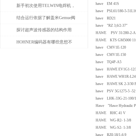
hawe EM 41S
SPECK泵备件
新手初次使用TELWIN电焊机，
hawe PSL61/180-5-51L16
需注意这几点
结合运行依据了解盖米Gemue阀
hawe RD21
hawe "RZ 3,6/2-37"
门
探讨超声波传感器的结构作用
HAWE PSV 31/280-2-A2
HAWE KTS GM5000 110
HOHNER编码器有哪些意想不
hawe CMV1E-120
到的应用
hawe CMV1E-150
hawe TQ4P-A5
hawe HAWE EV1G1-12/
hawe HAWE WH1R-L2
hawe HAWE SK 2-3/30 
hawe PSV 5G1275-5 -52 
hawe LHK-33G-21-100/
Hawe "Hawe Hydraulic P
HAWE RHC 41 V
HAWE WG-R2- 1-3/8
HAWE WG-S2- 1-3/8
hawe RZ0.18/1-6.9