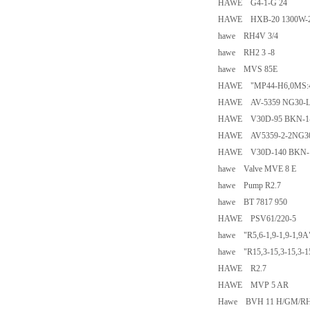
HAWE G4-1-G 24
HAWE HXB-20 1300W-2
hawe RH4V 3/4
hawe RH2 3 -8
hawe MVS 85E
HAWE "MP44-H6,0MS:4
HAWE AV-5359 NG30-L
HAWE V30D-95 BKN-1-0
HAWE AV5359-2-2NG3
HAWE V30D-140 BKN-1-
hawe Valve MVE 8 E
hawe Pump R2.7
hawe BT 7817 950
HAWE PSV61/220-5
hawe "R5,6-1,9-1,9-1,9A
hawe "R15,3-15,3-15,3-1
HAWE R2.7
HAWE MVP 5 AR
Hawe BVH 11 H/GM/R