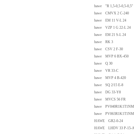
hawe "R 1,5-0,5-0,5-0,5"
hawe CMVX 2 C-240
hawe EM 11 V-L 24
hawe VZP 1 G 22-L 24
hawe EM 21 S-L 24
hawe RK 3
hawe CSV 2 F-30
hawe MVP 6 BX-450
hawe Q 30
hawe VR 33-C
hawe MVP 4 B-420
hawe SQ 2/15 E-8
hawe DG 33-Y8
hawe MVCS 56 FR
hawe PV040R1K1T1N
hawe PV063R1K1T1N
HAWE GR2-0-24
HAWE LHDV 33 P-15-A6