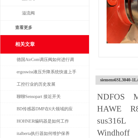
溢流阀
查看更多
相关文章
德国AirCom调压阀如何进行调
压，一分钟了解！
ergoswiss液压升降系统快速上手
siemens6SL3040-1
指南
工控行业的历史发展
NDFOS MG
聊聊Sensopart 接近开关
HAWE R8.3
BD传感器DMP在6大领域的应
sus316L
用分析
HOHNER编码器是如何工作
Windhoff s
的，有哪些类型？
italberta执行器如何维护保养