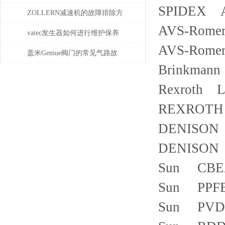
SPIDEX A
ZOLLERN减速机的故障排除方
AVS-Rome
法有哪些
vatec发生器如何进行维护保养
AVS-Rome
盖米Gemue阀门的常见气路故
Brinkmann
障、执行器不动作问题排查与
Rexroth 
密封件更换步骤
REXROTH
DENISON R
DENISON R
Sun CBEA
Sun PPFB
Sun PVDA