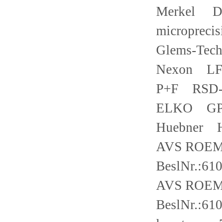
Merkel DM
microprec
Glems-Te
Nexon LF1
P+F RSD
ELKO GP-
Huebner 
AVS ROEME
BeslNr.:61
AVS ROEME
BeslNr.:61