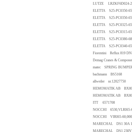
LUTZE LRZKF6D024-2
ELETTA S25-PC0350-65
ELETTA S25-PC0350-65
ELETTA S25-PC0325-65
ELETTA S25-PC0315-65
ELETTA S25-PC0380-68
ELETTA S25-PC0340-65
Fiorentini Reflux 819 
Demag Cranes & Compon
matec SPRING BUMPER
bachmann BS5168
allweiler nr.12027750
HEMOMATIK AB BX80A/1P-
HEMOMATIK AB BX80S/10-
ITT 6571708
NOCCHI 6530,VLRI65-
NOCCHI VIRI65-60,000
MARECHAL DS1 30A 1P
MARECHAL DS1 230V 3