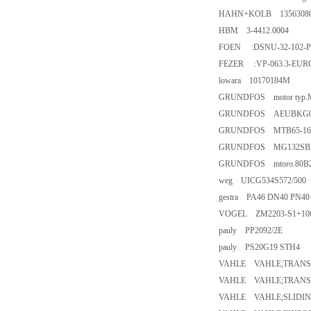
HAHN+KOLB 1356308
HBM 3-4412.0004
FOEN :DSNU-32-102-P-S
FEZER :VP-063.3-EUR
lowara 10170184M
GRUNDFOS motor typ.MO
GRUNDFOS AEUBKG0
GRUNDFOS MTB65-160
GRUNDFOS MG132SB2-
GRUNDFOS mtoro.80B2
weg UICG534S572/500
gestra PA46 DN40 PN4
VOGEL ZM2203-S1+10
pauly PP2092/2E
pauly PS20G19 STH4
VAHLE VAHLE;TRANSFE
VAHLE VAHLE;TRANSFE
VAHLE VAHLE;SLIDI