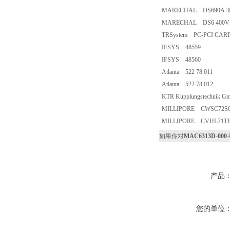
MARECHAL DS690A 3P+
MARECHAL DS6 400V 9
TRSystem PC-PCI CARD
IFSYS 48559
IFSYS 48560
Atlanta 522 78 011
Atlanta 522 78 012
KTR Kupplungstechnik 
MILLIPORE CWSC72S03
MILLIPORE CVHL71TP3(
如果你对
MAC6313D-000-
产品
您的单位