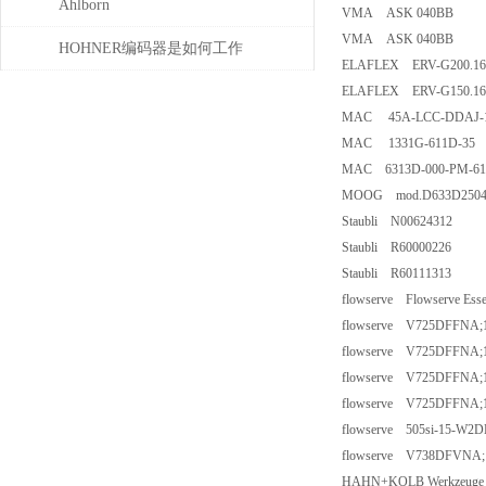
点？
Ahlborn
VMA ASK 040BB
VMA ASK 040BB
HOHNER编码器是如何工作
ELAFLEX ERV-G200.16
的，有哪些类型？
ELAFLEX ERV-G150.16
MAC 45A-LCC-DDAJ
MAC 1331G-611D-35
MAC 6313D-000-PM-6
MOOG mod.D633D250
Staubli N00624312
Staubli R60000226
Staubli R60111313
flowserve Flowserve Es
flowserve V725DFFNA;1
flowserve V725DFFNA;1/
flowserve V725DFFNA;1/
flowserve V725DFFNA;1/
flowserve 505si-15-W2D
flowserve V738DFVNA;1/
HAHN+KOLB Werkzeuge