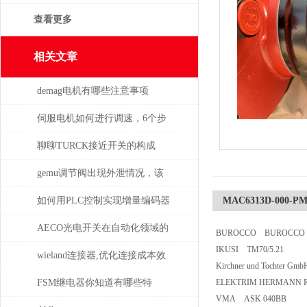
查看更多
相关文章
demag电机有哪些注意事项
伺服电机如何进行调速，6个步
骤轻松解决！
聊聊TURCK接近开关的构成
gemu调节阀出现外泄情况，该
如何处理
如何用PLC控制实现增量编码器
MAC6313D-000-PM
的定位功能？
AECO光电开关在自动化领域的
BUROCCO BUROCCO INO
IKUSI TM70/5.21
与应用
wieland连接器,优化连接成本效
Kirchner und Tochter 
益
FSM继电器你知道有哪些特
ELEKTRIM HERMANN RO
VMA ASK 040BB