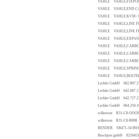
VAHLE VAHLE;FIXPOI
VAHLE VAHLE;END CAP
VAHLE VAHLE;KVM / 6
VAHLE VAHLE;LINE FE
VAHLE VAHLE;LINE FE
VAHLE VAHLE;EXPANSI
VAHLE VAHLE;CARBON
VAHLE VAHLE;CARBON
VAHLE VAHLE;CARBON 
VAHLE VAHLE;SPRING
VAHLE VAHLE;BOLTED 
Lechler GmbH 682.807.2
Lechler GmbH 642.687.2
Lechler GmbH 642.727.2
Lechler GmbH 064.250.1
wilkerson R31-C8-OOO
wilkerson R31-C8-R008
BENDER SB471-34 B93
Buschjost gmbH 821645