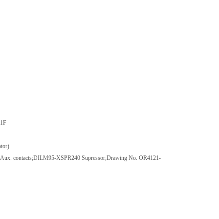
61F
or)
ux. contacts;DILM95-XSPR240 Supressor;Drawing No. OR4121-