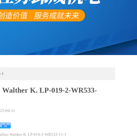
-1
 Walther K. LP-019-2-WR533-
25-04-21
lther Walther K. LP-019-2-WR533-11-1