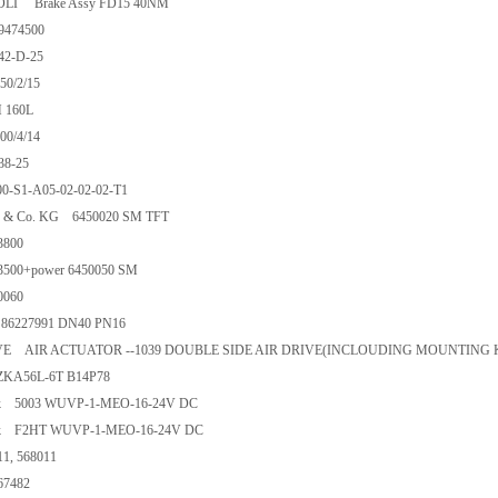
LI Brake Assy FD15 40NM
474500
2-D-25
0/2/15
160L
0/4/14
8-25
-S1-A05-02-02-02-T1
bH & Co. KG 6450020 SM TFT
3800
3500+power 6450050 SM
0060
6227991 DN40 PN16
E AIR ACTUATOR --1039 DOUBLE SIDE AIR DRIVE(INCLOUDING MOUNTING KI
KA56L-6T B14P78
nik 5003 WUVP-1-MEO-16-24V DC
nik F2HT WUVP-1-MEO-16-24V DC
1, 568011
67482