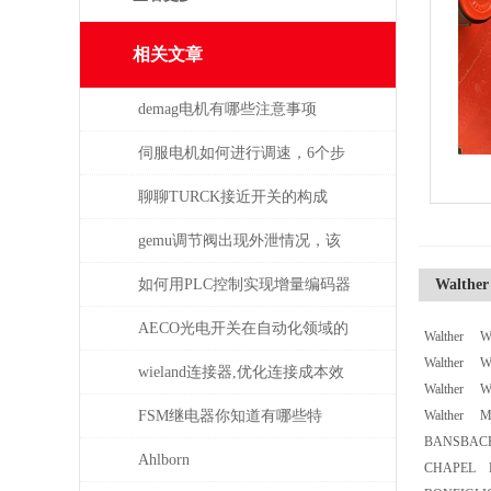
相关文章
demag电机有哪些注意事项
伺服电机如何进行调速，6个步
骤轻松解决！
聊聊TURCK接近开关的构成
gemu调节阀出现外泄情况，该
如何处理
如何用PLC控制实现增量编码器
Walther
的定位功能？
AECO光电开关在自动化领域的
Walther Wa
Walther Wa
与应用
wieland连接器,优化连接成本效
Walther Wa
益
FSM继电器你知道有哪些特
Walther M
BANSBACH 
点？
Ahlborn
CHAPEL Pum