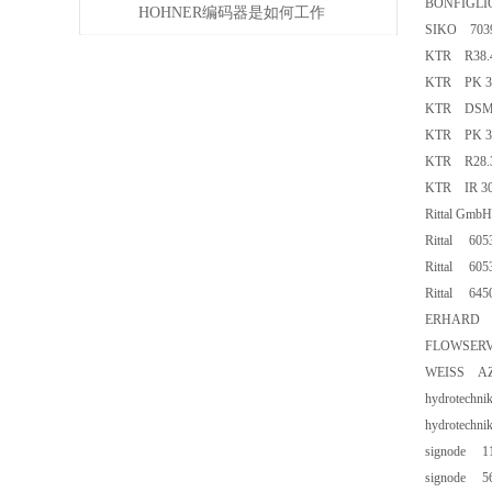
BONFIGLIO
HOHNER编码器是如何工作
SIKO 7039
的，有哪些类型？
KTR R38.4
KTR PK 35
KTR DSM 
KTR PK 30
KTR R28.3
KTR IR 300
Rittal Gm
Rittal 605
Rittal 605
Rittal 645
ERHARD 8
FLOWSERV
WEISS AZ
hydrotech
hydrotech
signode 11
signode 5