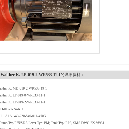
 Walther K. LP-019-2-WR533-11-1
的详细资料：
lther K. MD-019-2-WR533-19-1
lther K. LP-019-0-WR533-11-1
lther K. LP-019-2-WR533-11-1
D-012-5-74-KU
A1A1-40-220-540-011-450N
p Typ:P25/SDA Lever Typ: PM; Tank Typ: RP8; SMS DWG:22266981