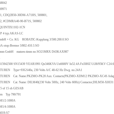
68042
69971
01, CDQ2B50-30DM-A71HS, 569801,
02, #CDMRA40-90-B71S, 569802
 QUINTIX1102-1CN
YP 4 typ.AKAS-LC
GmbH + Co. KG ROBATIC-Kupplung 3/500.200.0.SO
stop-Bremse 3/802.410.3.SO
Timm GmbH matzen-timm no.SO21MRX D43KAX987
1
5942500 SN15439 YEAR1991 Qn346KVA Un6600V In52.4A Fn50HZ Ui38/95KV C24.
REN Type=93GS40a, 230 Volts A/C 48-62 Hz Dwg. no.24A1
UREN Cat. Name.PKZMO-PK20 Aux. Contacts(PKZMO-XDM12 PKZMO-XC4S Adapt
REN Cat. Name: DILM40(230 Volts 50Hz, 240 Volts 60Hz) Contactor;DILM50-XHI31 A
 5 of 15 sh GESAB
en Typ 790/791
1/2-1000A
1/4-1000A
019-S7