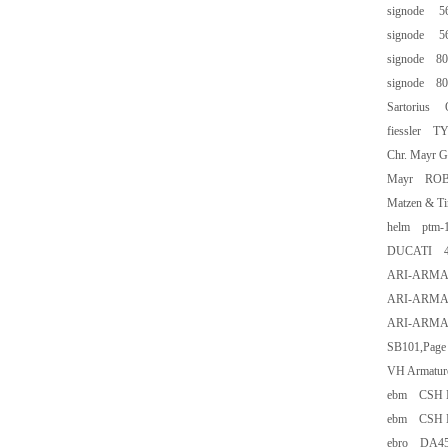
signode 5
signode 5
signode 8
signode 8
Sartorius
fiessler T
Chr. Mayr 
Mayr ROBA-
Matzen & 
helm ptm-
DUCATI 41
ARI-ARMATU
ARI-ARMAT
ARI-ARMATU
SB101,Page
VH Armatur
ebm CSH M
ebm CSH M
ebro DA45