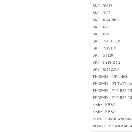
SKF 30212
SKF 3307
SKF 6314 2RS1
SKF 6222
SKF 6218
SKF 7315 BECB
SKF 7319 BM
SKF 5 1120
SKF FYRP 2 1/2
SKF 6314 ZZC4
PHOENIX UK5-HESI
PHOENIX ST-TWIN-6
PHOENIX PLC-RSP-24D
PHOENIX PLC-RSP-24
binder KB240
binder KB240
bosch FAP-DO 420 Dual-op
BOSCH MS 400 B MS 400