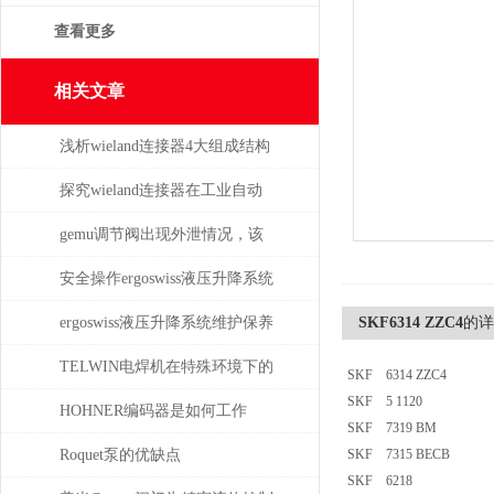
查看更多
相关文章
浅析wieland连接器4大组成结构
和检验要求
探究wieland连接器在工业自动
化系统中的即插即用与应用优
gemu调节阀出现外泄情况，该
势
如何处理
安全操作ergoswiss液压升降系统
的规程
ergoswiss液压升降系统维护保养
SKF6314 ZZC4
的详
的5大步骤
TELWIN电焊机在特殊环境下的
SKF 6314 ZZC4
SKF 5 1120
适用性如何？
HOHNER编码器是如何工作
SKF 7319 BM
的，有哪些类型？
Roquet泵的优缺点
SKF 7315 BECB
SKF 6218