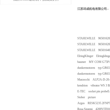
用
江苏邱成机电有限公司--
STAHLWILLE 96501620
STAHLWILLE 96501620
STAHLWILLE 96501640
ElringKlinger Elringkling
baumer MY COM G75P/
dunkermotoren typ GR63X
dunkermotoren typ GR63X
Marzocchi ALP2A-D-20
kendrion vibrator WS 3 B
E-TEC socket pin probeE-
Stober picture
Argus RESK5235.2FNPT
Rosa Sistemi 4209VIT01