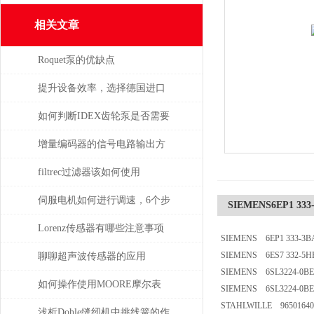
相关文章
Roquet泵的优缺点
提升设备效率，选择德国进口
SPECK泵备件
如何判断IDEX齿轮泵是否需要
维修或更换部件？
增量编码器的信号电路输出方
式
filtrec过滤器该如何使用
伺服电机如何进行调速，6个步
SIEMENS6EP1 333
骤轻松解决！
Lorenz传感器有哪些注意事项
SIEMENS 6EP1 333-3B
SIEMENS 6ES7 332-5HB01
聊聊超声波传感器的应用
SIEMENS 6SL3224-0BE
如何操作使用MOORE摩尔表
SIEMENS 6SL3224-0BE
STAHLWILLE 96501640
浅析Dohle缝纫机中挑线簧的作