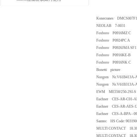
Konecranes DMCS007F10
NEOLAB 7-0031
Foxboro P0916MZ C
Foxboro P0924PC A
Foxboro P0926JMA SF1
Foxboro P0916KE-B
Foxboro P0916NK C
Bonetti picture
Norgren Nr.V61B413A-
Norgren Nr.V61B313A-
EWM ME550/250-2SI-S
Euchner CES-AR-C01-AH
Euchner CES-AR-AES-1
Euchner CES-A-BPA - 0
Samtec HS Code: 903190
MULTI CONTACT 18.38
MULTI CONTACT 18.3