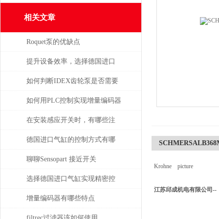
相关文章
Roquet泵的优缺点
提升设备效率，选择德国进口
SPECK泵备件
如何判断IDEX齿轮泵是否需要
维修或更换部件？
如何用PLC控制实现增量编码器
的定位功能？
在安装感应开关时，有哪些注
意事项？
德国进口气缸的控制方式有哪
SCHMERSALB368M
些？
聊聊Sensopart 接近开关
Krohne picture
选择德国进口气缸实现精密控
江苏邱成机电有限公司--
制和动力传输
增量编码器有哪些特点
filtrec过滤器该如何使用